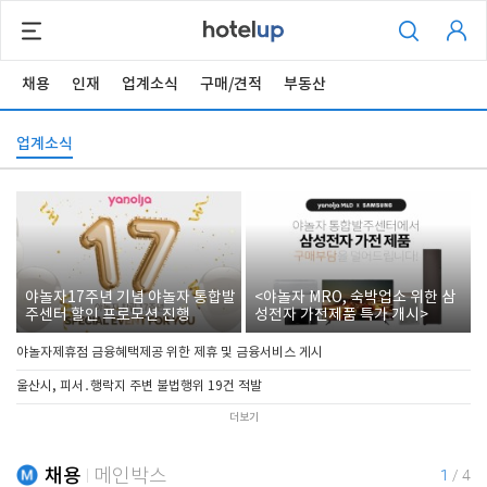
채용
인재
업계소식
구매/견적
부동산
업계소식
야놀자17주년 기념 야놀자 통합발
<야놀자 MRO, 숙박업소 위한 삼
주센터 할인 프로모션 진행
성전자 가전제품 특가 개시>
야놀자제휴점 금융혜택제공 위한 제휴 및 금융서비스 게시
울산시, 피서․행락지 주변 불법행위 19건 적발
더보기
채용
메인박스
1
/
4