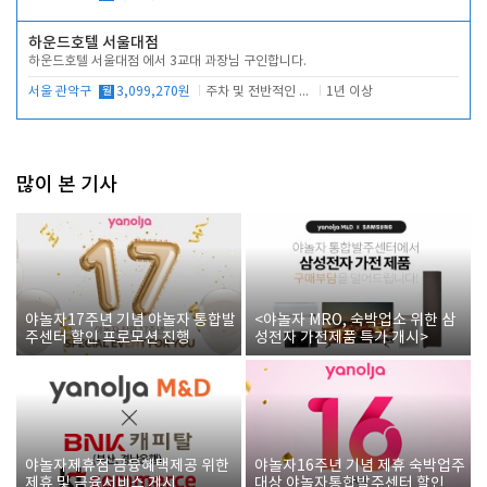
하운드호텔 서울대점
하운드호텔 서울대점 에서 3교대 과장님 구인합니다.
서울 관악구
월
3,099,270원
주차 및 전반적인 당번업무
1년 이상
많이 본 기사
야놀자17주년 기념 야놀자 통합발
<야놀자 MRO, 숙박업소 위한 삼
주센터 할인 프로모션 진행
성전자 가전제품 특가 개시>
야놀자제휴점 금융혜택제공 위한
야놀자16주년 기념 제휴 숙박업주
제휴 및 금융서비스 게시
대상 야놀자통합발주센터 할인쿠