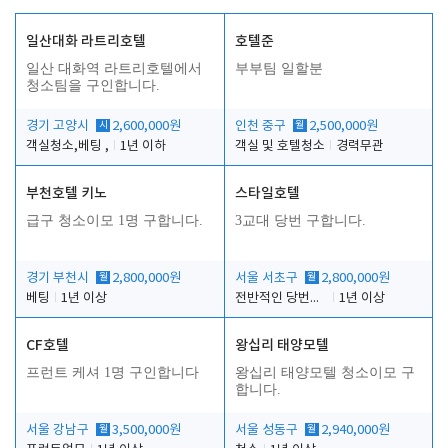
일산대화 라트리호텔
호텔준
인
일산 대화역 라트리호텔에서
부부팀 일할분
청소팀을 구인합니다.
경기 고양시
시
2,600,000원
인천 중구
월
2,500,000원
객실청소,베팅 ,
1년 이하
객실 및 호텔청소
경력무관
부천호텔 키노
스타일호텔
급구 청소이모 1명 구합니다.
3교대 당번 구합니다.
경기 부천시
월
2,800,000원
서울 서초구
월
2,800,000원
베팅
1년 이상
전반적인 당번업무
1년 이상
CF호텔
왕십리 태양모텔
프런트 케셔 1명 구인합니다
왕십리 태양모텔 청소이모 구
합니다.
서울 강남구
월
3,500,000원
서울 성동구
월
2,940,000원