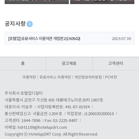
폰 증정
공지사항
[호텔업] 개인정보 처리방침 개정본1 (19.09.02)
2019.07.30
[호텔업] 유료서비스 이용약관 개정본2 (19.09.02)
2019.07.30
[호텔업] 개인정보 처리방침 개정본2 (19.09.02)
2019.07.30
홈
광고제휴
고객센터
이용약관
유료서비스 이용약관
개인정보처리방침
PC버전
주식회사 호텔업디알티
서울특별시 금천구 가산동 691 대륭테크노타운20차 1807호
대표이사: 이송주
사업자등록번호: 441-87-01934
통신판매업신고: 서울금천-1204 호
직업정보: J1206020200010
고객센터: 1644-7896
Fax: 02-2225-8487
이메일:
hdrt1109@hotelupdrt.com
Copyright ⓒ HotelupDRT Corp. All Right Reserved.