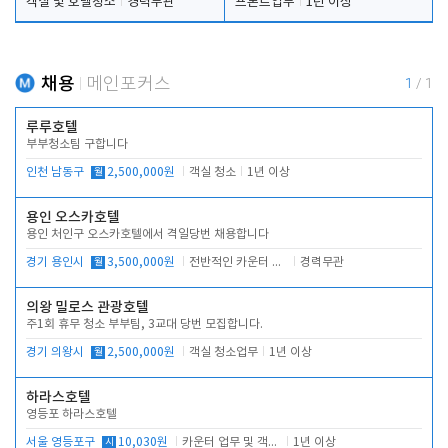
객실 및 호텔청소
경력무관
프론트업무
1년 이상
채용
메인포커스
1
/
1
루루호텔
부부청소팀 구합니다
인천 남동구
월
2,500,000원
객실 청소
1년 이상
용인 오스카호텔
용인 처인구 오스카호텔에서 격일당번 채용합니다
경기 용인시
월
3,500,000원
전반적인 카운터 업무
경력무관
의왕 밀로스 관광호텔
주1회 휴무 청소 부부팀, 3교대 당번 모집합니다.
경기 의왕시
월
2,500,000원
객실 청소업무
1년 이상
하라스호텔
영등포 하라스호텔
서울 영등포구
시
10,030원
카운터 업무 및 객실관리(청소상태 확인, 객실판매)
1년 이상