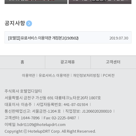
폰 증정
공지사항
[호텔업] 개인정보 처리방침 개정본1 (19.09.02)
2019.07.30
[호텔업] 유료서비스 이용약관 개정본2 (19.09.02)
2019.07.30
[호텔업] 개인정보 처리방침 개정본2 (19.09.02)
2019.07.30
홈
광고제휴
고객센터
이용약관
유료서비스 이용약관
개인정보처리방침
PC버전
주식회사 호텔업디알티
서울특별시 금천구 가산동 691 대륭테크노타운20차 1807호
대표이사: 이송주
사업자등록번호: 441-87-01934
통신판매업신고: 서울금천-1204 호
직업정보: J1206020200010
고객센터: 1644-7896
Fax: 02-2225-8487
이메일:
hdrt1109@hotelupdrt.com
Copyright ⓒ HotelupDRT Corp. All Right Reserved.