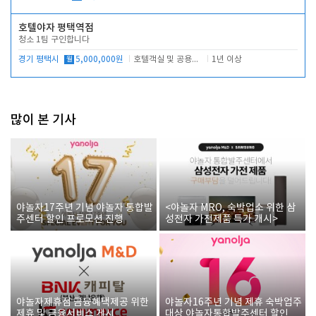
호텔야자 평택역점
청소 1팀 구인합니다
경기 평택시
월
5,000,000원
호텔객실 및 공용시설 청소 관리
1년 이상
많이 본 기사
야놀자17주년 기념 야놀자 통합발
<야놀자 MRO, 숙박업소 위한 삼
주센터 할인 프로모션 진행
성전자 가전제품 특가 개시>
야놀자제휴점 금융혜택제공 위한
야놀자16주년 기념 제휴 숙박업주
제휴 및 금융서비스 게시
대상 야놀자통합발주센터 할인쿠