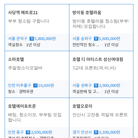
사당역 메트로21
방이동 호텔라움
부부 청소팀 구합니다
방이동 호텔라움 청소팀(부부/
자매) 모집합니다.
서울 관악구
월
5,800,000원
서울 송파구
월
5,600,000원
객실청소
1년 이상
전반적인 청소 업무(객실청소.객실정리)
1년 이상
소마호텔
호텔 디 아티스트 성신여대점
주말청소이모알바
3교대 프론트(격,비,비)
인천 미추홀구
시
10,030원
서울 성북구
월
2,900,000원
청소
경력무관
객실판매 및 고객응대
1년 이상
호텔에어포트준
호텔오로이
베팅, 청소이모, 부부팀 모집
안산시 고잔동 격일제 프론트
합니다.
인천 중구
월
2,500,000원
경기 안산시
월
3,300,000원