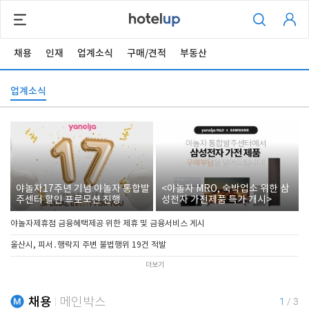
채용
인재
업계소식
구매/견적
부동산
업계소식
야놀자17주년 기념 야놀자 통합발
<야놀자 MRO, 숙박업소 위한 삼
주센터 할인 프로모션 진행
성전자 가전제품 특가 개시>
야놀자제휴점 금융혜택제공 위한 제휴 및 금융서비스 게시
울산시, 피서․행락지 주변 불법행위 19건 적발
더보기
채용
메인박스
1
/
3