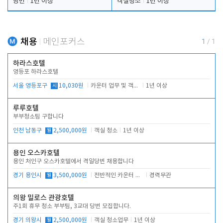
당번
1년 이상
객실청소
1년 이상
채용
메인포커스
1
/
1
하라스호텔
영등포 하라스호텔
서울 영등포구
시
10,030원
카운터 업무 및 객실관리(청소상태 확인, 객실판매)
1년 이상
루루호텔
부부청소팀 구합니다
인천 남동구
월
2,500,000원
객실 청소
1년 이상
용인 오스카호텔
용인 처인구 오스카호텔에서 격일당번 채용합니다
경기 용인시
월
3,500,000원
전반적인 카운터 업무
경력무관
의왕 밀로스 관광호텔
주1회 휴무 청소 부부팀, 3교대 당번 모집합니다.
경기 의왕시
월
2,500,000원
객실 청소업무
1년 이상