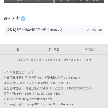
폰 증정
공지사항
[호텔업] 개인정보 처리방침 개정본1 (19.09.02)
2019.07.30
[호텔업] 유료서비스 이용약관 개정본2 (19.09.02)
2019.07.30
[호텔업] 개인정보 처리방침 개정본2 (19.09.02)
2019.07.30
홈
광고제휴
고객센터
이용약관
유료서비스 이용약관
개인정보처리방침
PC버전
주식회사 호텔업디알티
서울특별시 금천구 가산동 691 대륭테크노타운20차 1807호
대표이사: 이송주
사업자등록번호: 441-87-01934
통신판매업신고: 서울금천-1204 호
직업정보: J1206020200010
고객센터: 1644-7896
Fax: 02-2225-8487
이메일:
hdrt1109@hotelupdrt.com
Copyright ⓒ HotelupDRT Corp. All Right Reserved.