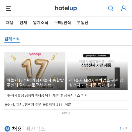
채용
인재
업계소식
구매/견적
부동산
업계소식
야놀자17주년 기념 야놀자 통합발
<야놀자 MRO, 숙박업소 위한 삼
주센터 할인 프로모션 진행
성전자 가전제품 특가 개시>
야놀자제휴점 금융혜택제공 위한 제휴 및 금융서비스 게시
울산시, 피서․행락지 주변 불법행위 19건 적발
더보기
채용
메인박스
1
/
3