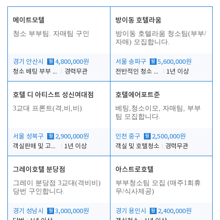
메이트모텔
방이동 호텔라움
청소 부부팀. 자매팀 구인
방이동 호텔라움 청소팀(부부/
자매) 모집합니다.
경기 안산시
월
4,800,000원
서울 송파구
월
5,600,000원
청소 배팅 부부 구합니다
경력무관
전반적인 청소 업무(객실청소.객실정리)
1년 이상
호텔 디 아티스트 성신여대점
호텔에어포트준
3교대 프론트(격,비,비)
베팅,청소이모, 자매팀, 부부
팀 모집합니다.
서울 성북구
월
2,900,000원
인천 중구
월
2,500,000원
객실판매 및 고객응대
1년 이상
객실 및 호텔청소
경력무관
그레이호텔 분당점
아스트로호텔
그레이 분당점 3교대(격비비)
부부청소팀 모집 (매주1회휴
당번 구인합니다.
무/식사제공)
경기 성남시
월
3,000,000원
경기 용인시
월
2,400,000원