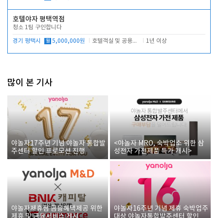
호텔야자 평택역점
청소 1팀 구인합니다
경기 평택시
월
5,000,000원
호텔객실 및 공용시설 청소 관리
1년 이상
많이 본 기사
야놀자17주년 기념 야놀자 통합발
<야놀자 MRO, 숙박업소 위한 삼
주센터 할인 프로모션 진행
성전자 가전제품 특가 개시>
야놀자제휴점 금융혜택제공 위한
야놀자16주년 기념 제휴 숙박업주
제휴 및 금융서비스 게시
대상 야놀자통합발주센터 할인쿠