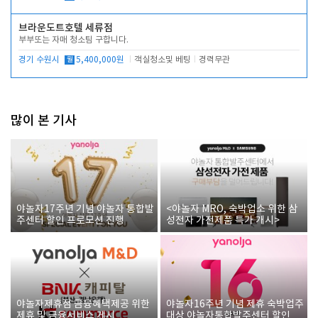
브라운도트호텔 세류점
부부또는 자매 청소팀 구합니다.
경기 수원시
월
5,400,000원
객실청소및 베팅
경력무관
많이 본 기사
야놀자17주년 기념 야놀자 통합발
<야놀자 MRO, 숙박업소 위한 삼
주센터 할인 프로모션 진행
성전자 가전제품 특가 개시>
야놀자제휴점 금융혜택제공 위한
야놀자16주년 기념 제휴 숙박업주
제휴 및 금융서비스 게시
대상 야놀자통합발주센터 할인쿠