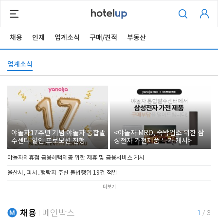
채용
인재
업계소식
구매/견적
부동산
업계소식
야놀자17주년 기념 야놀자 통합발
<야놀자 MRO, 숙박업소 위한 삼
주센터 할인 프로모션 진행
성전자 가전제품 특가 개시>
야놀자제휴점 금융혜택제공 위한 제휴 및 금융서비스 게시
울산시, 피서․행락지 주변 불법행위 19건 적발
더보기
채용
메인박스
1
/
3