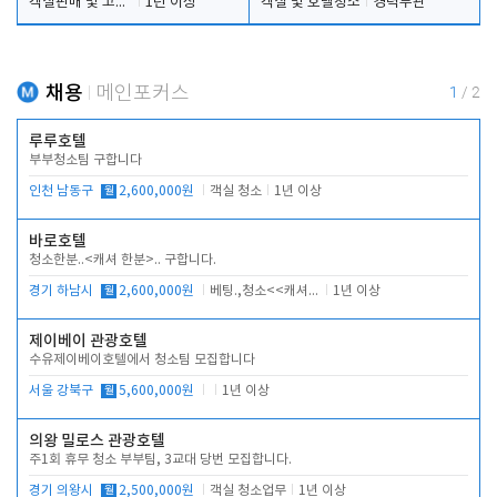
객실판매 및 고객응대
1년 이상
객실 및 호텔청소
경력무관
채용
메인포커스
1
/
2
루루호텔
부부청소팀 구합니다
인천 남동구
월
2,600,000원
객실 청소
1년 이상
바로호텔
청소한분..<캐셔 한분>.. 구합니다.
경기 하남시
월
2,600,000원
베팅.,청소<<캐셔 모셔봅니다.
1년 이상
제이베이 관광호텔
수유제이베이호텔에서 청소팀 모집합니다
서울 강북구
월
5,600,000원
1년 이상
의왕 밀로스 관광호텔
주1회 휴무 청소 부부팀, 3교대 당번 모집합니다.
경기 의왕시
월
2,500,000원
객실 청소업무
1년 이상