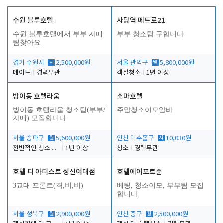
수원 블루호텔
사당역 메트로21
수원 블루호텔에서 부부 자매
부부 청소팀 구합니다
팀찾아요
경기 수원시
시
2,500,000원
서울 관악구
월
5,800,000원
메이드
경력무관
객실청소
1년 이상
방이동 호텔라움
소마호텔
방이동 호텔라움 청소팀(부부/
주말청소이모알바
자매) 모집합니다.
서울 송파구
월
5,600,000원
인천 미추홀구
시
10,030원
전반적인 청소 업무(객실청소.객실정리)
1년 이상
청소
경력무관
호텔 디 아티스트 성신여대점
호텔에어포트준
3교대 프론트(격,비,비)
베팅, 청소이모, 부부팀 모집
합니다.
서울 성북구
월
2,900,000원
인천 중구
월
2,500,000원