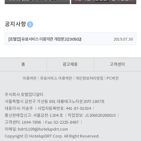
폰 증정
공지사항
[호텔업] 개인정보 처리방침 개정본1 (19.09.02)
2019.07.30
[호텔업] 유료서비스 이용약관 개정본2 (19.09.02)
2019.07.30
[호텔업] 개인정보 처리방침 개정본2 (19.09.02)
2019.07.30
홈
광고제휴
고객센터
이용약관
유료서비스 이용약관
개인정보처리방침
PC버전
주식회사 호텔업디알티
서울특별시 금천구 가산동 691 대륭테크노타운20차 1807호
대표이사: 이송주
사업자등록번호: 441-87-01934
통신판매업신고: 서울금천-1204 호
직업정보: J1206020200010
고객센터: 1644-7896
Fax: 02-2225-8487
이메일:
hdrt1109@hotelupdrt.com
Copyright ⓒ HotelupDRT Corp. All Right Reserved.