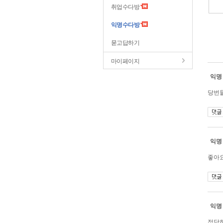
취업수다방
익명수다방
묻고답하기
마이페이지