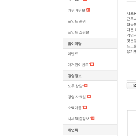
가위바위보
서초동
근무시
포인트 순위
월급받
다른 
포인트 쇼핑몰
익명사
윗분
참여마당
느그들
용기있
이벤트
매거진이벤트
경영정보
노무 상담
경영 자료실
소액매물
시세/매출정보
취업톡