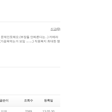
글쓴이
조회수
등록일
익명
7089
13.05.30