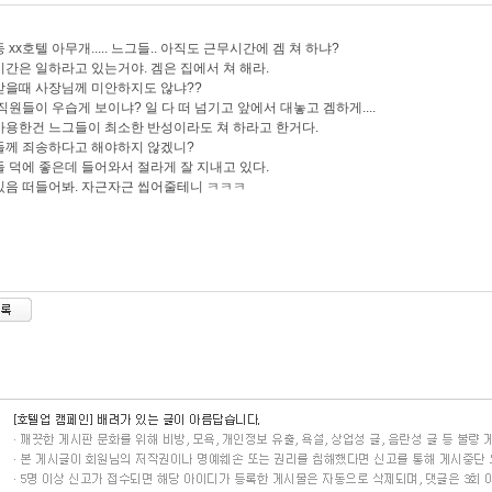
 xx호텔 아무개..... 느그들.. 아직도 근무시간에 겜 쳐 하냐?
간은 일하라고 있는거야. 겜은 집에서 쳐 해라.
을때 사장님께 미안하지도 않냐??
직원들이 우습게 보이냐? 일 다 떠 넘기고 앞에서 대놓고 겜하게....
용한건 느그들이 최소한 반성이라도 쳐 하라고 한거다.
들께 죄송하다고 해야하지 않겠니?
 덕에 좋은데 들어와서 절라게 잘 지내고 있다.
음 떠들어봐. 자근자근 씹어줄테니 ㅋㅋㅋ