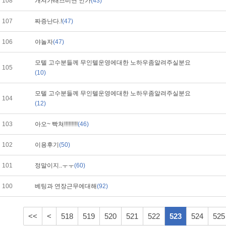
108
개셔가래즈비연 인가
(43)
107
짜증난다.!
(47)
106
야놀자
(47)
모텔 고수분들께 무인텔운영에대한 노하우좀알려주실분요
105
(10)
모텔 고수분들께 무인텔운영에대한 노하우좀알려주실분요
104
(12)
103
아오~ 빡쳐!!!!!!!!!
(46)
102
이용후기
(50)
101
정말이지..ㅜㅜ
(60)
100
베팅과 연장근무에대해
(92)
<<
<
518
519
520
521
522
523
524
525