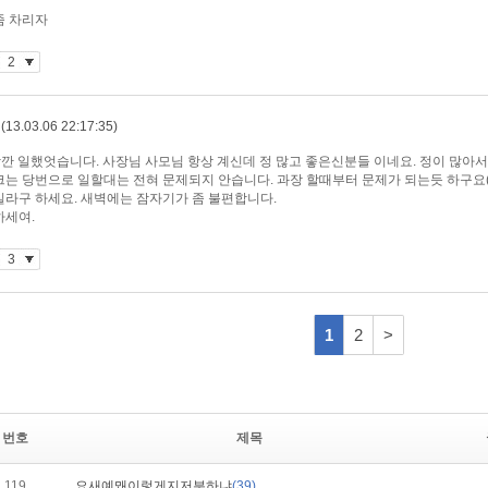
번호
제목
119
요새예뫠이렇게지저분하냐
(39)