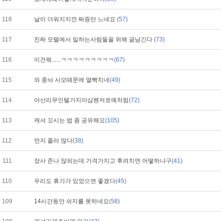
118
날이 더워지지깐 짜증만 느네요
(57)
117
진짜 모텔에서 일하는사람들을 위해 글남긴다
(73)
116
이건뭐......ㅋㅋㅋㅋㅋㅋㅋㅋㅋ
(67)
115
와 종놔 사모때문에 열빡치네
(49)
114
아산리무인텔가지아삼왠저로예처럼
(72)
113
캐셔 꼬시는 법 좀 공유해요
(105)
112
먼지 졸라 많다
(38)
111
장사 존나 않되는데 가격가지고 후려치면 어떻하냐구
(41)
110
우리도 휴가가 있었으면 좋겠다
(45)
109
14시간동안 쉬지를 못하네요
(58)