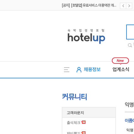
[공지] [호텔업] 유료서비스 이용약관 개정본2 (19.09.02)
[공지] [호텔업] 개인정보 처리방침 개정본2 (19.09.02)
호텔업
채용정보
업계소식
커뮤니티
익명
고객라운지
이쯤에
출석체크
익명
제비뽑기