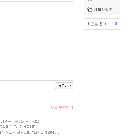
체불사업주
0
최근본 공고