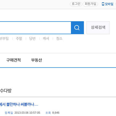
로그인
회원가입
모바일
로고
상세검색
부부팀
주말
당번
캐셔
청소
구매견적
부동산
수다방
서 불만하나 써볼까나....
등록일
2013.03.06 10:57:05
조회
8,646