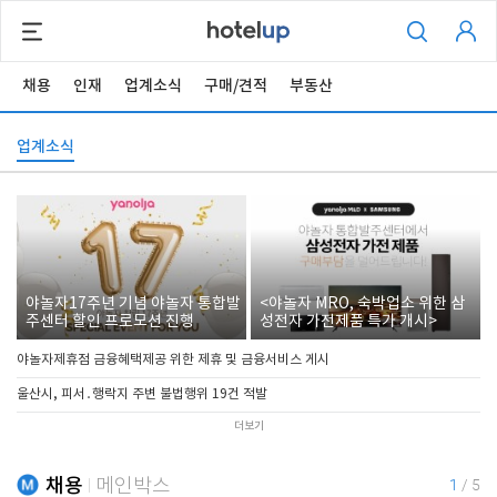
채용
인재
업계소식
구매/견적
부동산
업계소식
야놀자17주년 기념 야놀자 통합발
<야놀자 MRO, 숙박업소 위한 삼
주센터 할인 프로모션 진행
성전자 가전제품 특가 개시>
야놀자제휴점 금융혜택제공 위한 제휴 및 금융서비스 게시
울산시, 피서․행락지 주변 불법행위 19건 적발
더보기
채용
메인박스
1
/
5