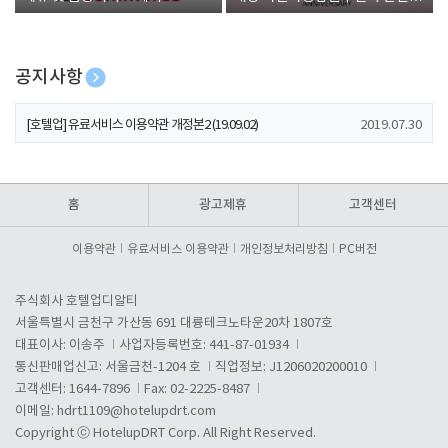
폰 증정
공지사항
[호텔업] 개인정보 처리방침 개정본1 (19.09.02)
2019.07.30
[호텔업] 유료서비스 이용약관 개정본2 (19.09.02)
2019.07.30
[호텔업] 개인정보 처리방침 개정본2 (19.09.02)
2019.07.30
홈
광고제휴
고객센터
이용약관
유료서비스 이용약관
개인정보처리방침
PC버전
주식회사 호텔업디알티
서울특별시 금천구 가산동 691 대륭테크노타운20차 1807호
대표이사: 이송주
사업자등록번호: 441-87-01934
통신판매업신고: 서울금천-1204 호
직업정보: J1206020200010
고객센터: 1644-7896
Fax: 02-2225-8487
이메일:
hdrt1109@hotelupdrt.com
Copyright ⓒ HotelupDRT Corp. All Right Reserved.