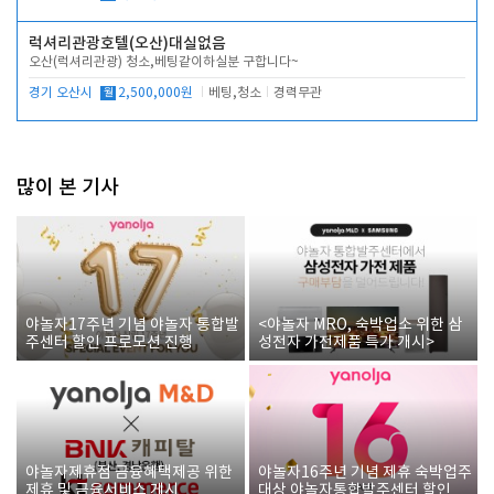
럭셔리관광호텔(오산)대실없음
오산(럭셔리관광) 청소,베팅같이하실분 구합니다~
경기 오산시
월
2,500,000원
베팅,청소
경력무관
많이 본 기사
야놀자17주년 기념 야놀자 통합발
<야놀자 MRO, 숙박업소 위한 삼
주센터 할인 프로모션 진행
성전자 가전제품 특가 개시>
야놀자제휴점 금융혜택제공 위한
야놀자16주년 기념 제휴 숙박업주
제휴 및 금융서비스 게시
대상 야놀자통합발주센터 할인쿠