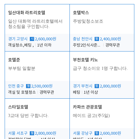
일산대화 라트리호텔
호텔박스
일산 대화역 라트리호텔에서
주방및청소보조
청소팀을 구인합니다.
경기 고양시
시
2,600,000원
충남 천안시
월
2,400,000원
객실청소,베팅 ,
1년 이하
주방2인식사준비및청소린렌보조
경력무관
호텔준
부천호텔 키노
부부팀 일할분
급구 청소이모 1명 구합니다.
인천 중구
월
2,500,000원
경기 부천시
월
2,800,000원
객실 및 호텔청소
경력무관
베팅
1년 이상
스타일호텔
카파쓰 관광호텔
3교대 당번 구합니다.
메이드 공고(주5일)
서울 서초구
월
2,800,000원
서울 강남구
월
2,600,000원