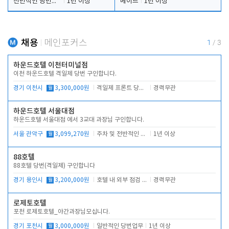
전반적인 당번업무
1년 이상
메이드
1년 이상
채용
메인포커스
1
/
3
하운드호텔 이천터미널점
이천 하운드호텔 격일제 당번 구인합니다.
경기 이천시
월
3,300,000원
격일제 프론트 당번 업무로 주차 및 객실 점검
경력무관
하운드호텔 서울대점
하운드호텔 서울대점 에서 3교대 과장님 구인합니다.
서울 관악구
월
3,099,270원
주차 및 전반적인 당번업무
1년 이상
88호텔
88호텔 당번(격일제) 구인합니다
경기 용인시
월
3,200,000원
호텔 내 외부 점검 및 프런트 운영
경력무관
로제토호텔
포천 로제토호텔_야간과장님모십니다.
경기 포천시
월
3,000,000원
일반적인 당번업무
1년 이상