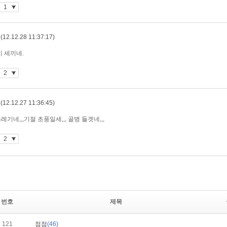
번호
제목
121
점점
(46)