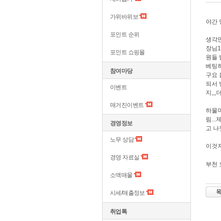
가위바위보
야간 
포인트 순위
생각만
장님1
포인트 쇼핑몰
원들 
베팅하
참여마당
구요 
되서 
이벤트
지,,
매거진이벤트
하물며
림..
경영정보
고 나
노무 상담
이것저
경영 자료실
부천 
소액매물
시세/매출정보
취업톡