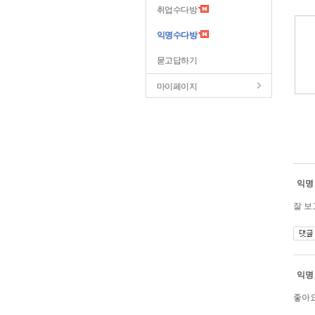
취업수다방
익명수다방
묻고답하기
마이페이지