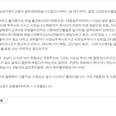
당번구한다고해서 일하게되었습니다.밤11시부터 ~낮 12시까지...첨엔 그냥당번인줄알
하고 출근했어요.첫날 출근해서10시30분도착...대충업무파악하니 사장님 방에 올라가서
시에 주무시러 가시고 사모님 2시30분까지 계시다가 카운타 바로 뒷방으로 취침...5
밥해준다고 8시에 주방들어갓어요 기본세면안할걸로 알고잇음..밥먹으래서 안먹엇요
래서 9시30분에 베팅시작햇어요12시20분까지 베팅다하고 퇴근,,,이게 첫날 ㅜㅜ 
올라가서 청소 다하고 내려왔더니 사장님주무시러가고 사모님주무시나 안보임..5시쯤 일
방2개나간거 청소하고 오라고...10시에 다시 베팅,,,12시넘어 퇴근,....이런식으로4
,더블,음료.식비..아무것도 업드라구요
 손님이 시키면 식비 천원대신 쿠폰주는데 그것도 사모님 주머니에 왕창 있드라구요
.제가 일도 날새고 힘든데 베팅가지 하는것도 힘든데...카운타 뒷방에서 왓다갓다 하는
왓습니다..4일내내 같은옷차림에...제가 뭐라할부분은 아니지만...
것 말해봣자 그렇구요..이정도는 알고 가시라고 올려드립니다...저도 4일동안 개 고생
오정구 원종동4거리에 ㄷㅂ
모텔입니다