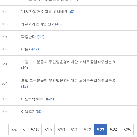
109
14시간동안 쉬지를 못하네요
(58)
108
개셔가래즈비연 인가
(43)
107
짜증난다.!
(47)
106
야놀자
(47)
모텔 고수분들께 무인텔운영에대한 노하우좀알려주실분요
105
(10)
모텔 고수분들께 무인텔운영에대한 노하우좀알려주실분요
104
(12)
103
아오~ 빡쳐!!!!!!!!!
(46)
102
이용후기
(50)
<<
<
518
519
520
521
522
523
524
525