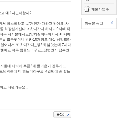
체불사업주
고 왜 1시간더할까?
0
최근본 공고
 청소하라고....7개인가 다하고 왓어요..사
시쯤 화장실가신다고 왓다갓다 하시고 9시에 직
 너무 지저분해서요(양치질이나하시지)10시에
이튼날 출근햇더니 방9~10개정도 대실 남앗드라
어나서 또 왓다갓다,,,방2개 남앗는데 7시다
일 일햇어요 너무 힘들드라구요,,,당번인지 잡부인
 저한테 새벽에 쿠폰2개 들어온거 걍두개드
사모님덕분에 더 힘들더라구요..4일만에 손,발들
하고 나왔거든요...