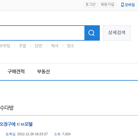
로그인
회원가입
모바일
로고
상세검색
부부팀
주말
당번
캐셔
청소
구매견적
부동산
수다방
 오정구에 ㄷㅂ모텔
등록일
2012.12.26 18:23:27
조회
7,024