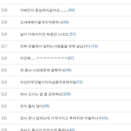
120
지배인이 동성애자같아요ㅡ.,ㅡ
(50)
119
요새예뫠이렇게지저분하냐
(39)
118
날이 더워지지깐 짜증만 느네요
(57)
117
진짜 모텔에서 일하는사람들을 위해 글남긴다
(73)
116
이건뭐......ㅋㅋㅋㅋㅋㅋㅋㅋㅋ
(67)
115
와 종놔 사모때문에 열빡치네
(49)
114
아산리무인텔가지아삼왠저로예처럼
(72)
113
캐셔 꼬시는 법 좀 공유해요
(105)
112
먼지 졸라 많다
(38)
111
장사 존나 않되는데 가격가지고 후려치면 어떻하냐구
(41)
110
우리도 휴가가 있었으면 좋겠다
(45)