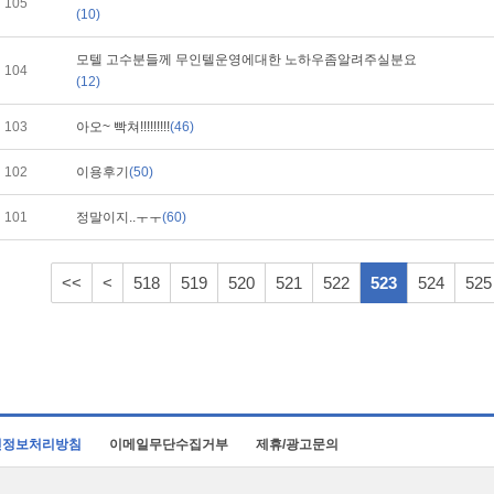
105
(10)
모텔 고수분들께 무인텔운영에대한 노하우좀알려주실분요
104
(12)
103
아오~ 빡쳐!!!!!!!!!
(46)
102
이용후기
(50)
101
정말이지..ㅜㅜ
(60)
<<
<
518
519
520
521
522
523
524
525
인정보처리방침
이메일무단수집거부
제휴/광고문의