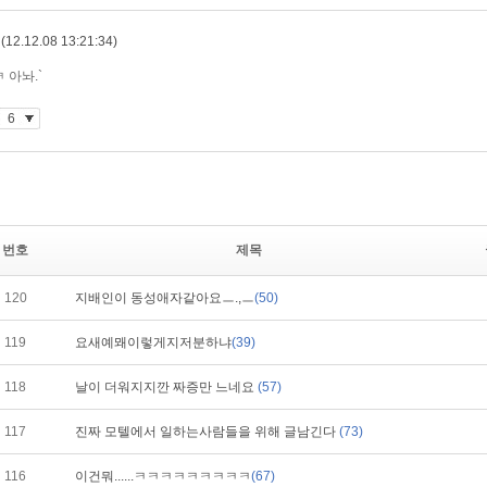
번호
제목
120
지배인이 동성애자같아요ㅡ.,ㅡ
(50)
119
요새예뫠이렇게지저분하냐
(39)
118
날이 더워지지깐 짜증만 느네요
(57)
117
진짜 모텔에서 일하는사람들을 위해 글남긴다
(73)
116
이건뭐......ㅋㅋㅋㅋㅋㅋㅋㅋㅋ
(67)