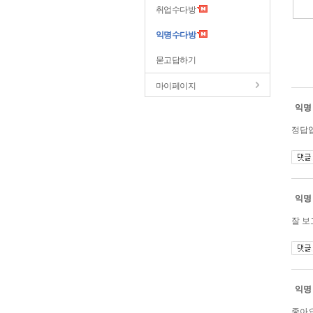
취업수다방
익명수다방
묻고답하기
마이페이지