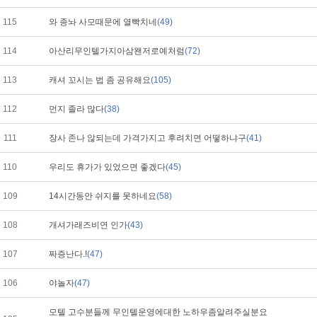
115
와 종놔 사모때문에 열빡치네
(49)
114
아산리무인텔가지아삼왠저로예처럼
(72)
113
캐셔 꼬시는 법 좀 공유해요
(105)
112
먼지 졸라 많다
(38)
111
장사 존나 않되는데 가격가지고 후려치면 어떻하냐구
(41)
110
우리도 휴가가 있었으면 좋겠다
(45)
109
14시간동안 쉬지를 못하네요
(58)
108
개셔가래즈비연 인가
(43)
107
짜증난다.!
(47)
106
야놀자
(47)
모텔 고수분들께 무인텔운영에대한 노하우좀알려주실분요