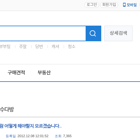
로그인
회원가입
모바일
로고
상세검색
부부팀
주말
당번
캐셔
청소
구매견적
부동산
수다방
사람 어떻게 해야할지 모르겠습니다..
등록일
2012.12.08 12:01:52
조회
7,365