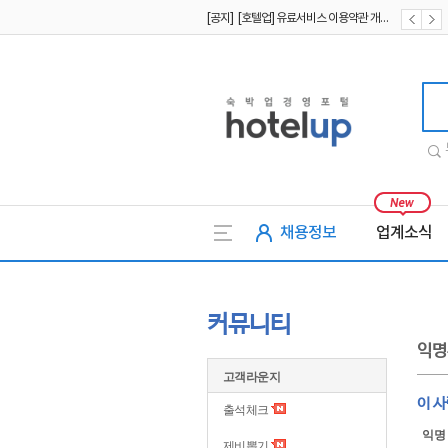
[공지] [호텔업] 유료서비스 이용약관 개정본2 (19.09.02)
[공지] [호텔업] 개인정보 처리방침 개정본2 (19.09.02)
호텔업
채용정보
업계소식
커뮤니티
익명
고객라운지
이 
출석체크
익명
제비뽑기