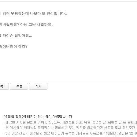
 엄청 못쇙겻는데 나보다 또 연상입니다,,
여버릴까요? 아님 그냥 사귈까요,,
 타이슨 닮앗어요,,,
죽여버려야 겟죠?