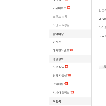
가위바위보
얼굴이
포인트 순위
패 죽
포인트 쇼핑몰
마이크
참여마당
그냥 
이벤트
매거진이벤트
경영정보
노무 상담
경영 자료실
소액매물
시세/매출정보
취업톡