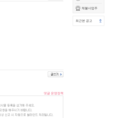
체불사업주
0
최근본 공고