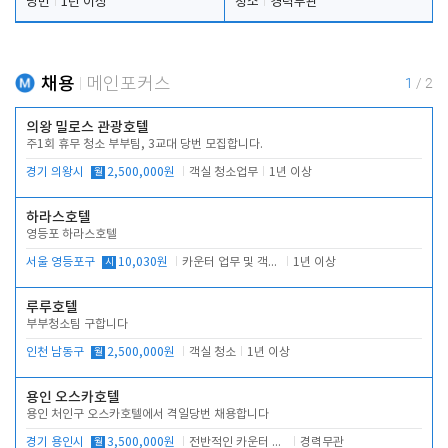
당번
1년 이상
청소
경력무관
채용
메인포커스
1
/
2
의왕 밀로스 관광호텔
주1회 휴무 청소 부부팀, 3교대 당번 모집합니다.
경기 의왕시
월
2,500,000원
객실 청소업무
1년 이상
하라스호텔
영등포 하라스호텔
서울 영등포구
시
10,030원
카운터 업무 및 객실관리(청소상태 확인, 객실판매)
1년 이상
루루호텔
부부청소팀 구합니다
인천 남동구
월
2,500,000원
객실 청소
1년 이상
용인 오스카호텔
용인 처인구 오스카호텔에서 격일당번 채용합니다
경기 용인시
월
3,500,000원
전반적인 카운터 업무
경력무관