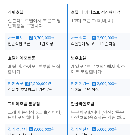
라뉘호텔
호텔 디 아티스트 성신여대점
신촌라뉘호텔에서 프론트 당
3교대 프론트(격,비,비)
번과장을 구합니다.
서울 마포구
월
3,700,000원
서울 성북구
월
2,900,000원
전반적인 프론트 당번업무
1년 이상
객실판매 및 고객응대
1년 이상
호텔에어포트준
보우호텔
베팅, 청소이모, 부부팀 모집
계양구 *보우호텔* 에서 청소
합니다.
이모 모집합니다.
인천 중구
월
2,500,000원
인천 계양구
월
2,600,000원
객실 및 호텔청소
경력무관
메이드
1년 이상
그레이호텔 분당점
안산바인호텔
그레이 분당점 3교대(격비비)
부부팀구합니다.(안산상록수
당번 구인합니다.
바인호텔)숙소제공 각팀 화장
실.샤워실 따로있습니다.
경기 성남시
월
3,000,000원
경기 안산시
월
5,000,000원