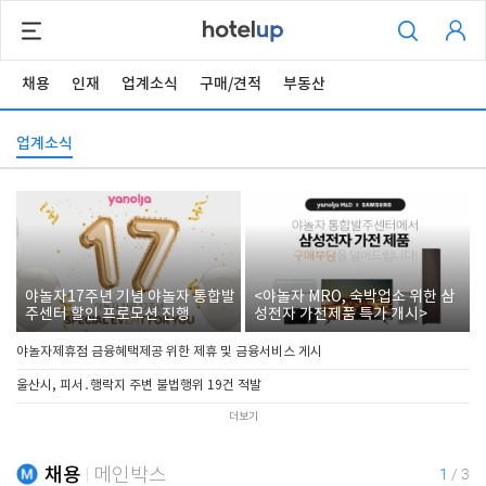
채용
인재
업계소식
구매/견적
부동산
업계소식
야놀자17주년 기념 야놀자 통합발
<야놀자 MRO, 숙박업소 위한 삼
주센터 할인 프로모션 진행
성전자 가전제품 특가 개시>
야놀자제휴점 금융혜택제공 위한 제휴 및 금융서비스 게시
울산시, 피서․행락지 주변 불법행위 19건 적발
더보기
채용
메인박스
1
/
3