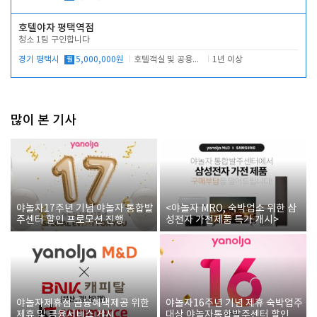
호텔야자 평택역점
청소 1팀 구인합니다
경기 평택시
월
5,000,000원
호텔객실 및 공용시설 청소 관리
1년 이상
많이 본 기사
야놀자17주년 기념 야놀자 통합발
<야놀자 MRO, 숙박업소 위한 삼
주센터 할인 프로모션 진행
성전자 가전제품 특가 개시>
야놀자제휴점 금융혜택제공 위한
야놀자16주년 기념 제휴 숙박업주
제휴 및 금융서비스 게시
대상 야놀자통합발주센터 할인쿠