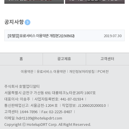
폰 증정
공지사항
[호텔업] 개인정보 처리방침 개정본1 (19.09.02)
2019.07.30
[호텔업] 유료서비스 이용약관 개정본2 (19.09.02)
2019.07.30
[호텔업] 개인정보 처리방침 개정본2 (19.09.02)
2019.07.30
홈
광고제휴
고객센터
이용약관
유료서비스 이용약관
개인정보처리방침
PC버전
주식회사 호텔업디알티
서울특별시 금천구 가산동 691 대륭테크노타운20차 1807호
대표이사: 이송주
사업자등록번호: 441-87-01934
통신판매업신고: 서울금천-1204 호
직업정보: J1206020200010
고객센터: 1644-7896
Fax: 02-2225-8487
이메일:
hdrt1109@hotelupdrt.com
Copyright ⓒ HotelupDRT Corp. All Right Reserved.