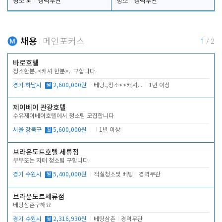
청소 외
경력무관
청소
경력무관
채용
메인포커스
1
/
2
바로호텔
청소한분..<캐셔 한분>.. 구합니다.
경기 하남시
월
2,600,000원
베팅.,청소<<캐셔 모셔봅니다.
1년 이상
제이베이 관광호텔
수유제이베이호텔에서 청소팀 모집합니다
서울 강북구
월
5,600,000원
1년 이상
브라운도트호텔 세류점
부부또는 자매 청소팀 구합니다.
경기 수원시
월
5,400,000원
객실청소및 베팅
경력무관
브라운도트세류점
베팅삼촌구해요
경기 수원시
월
2,316,930원
베팅삼촌
경력무관