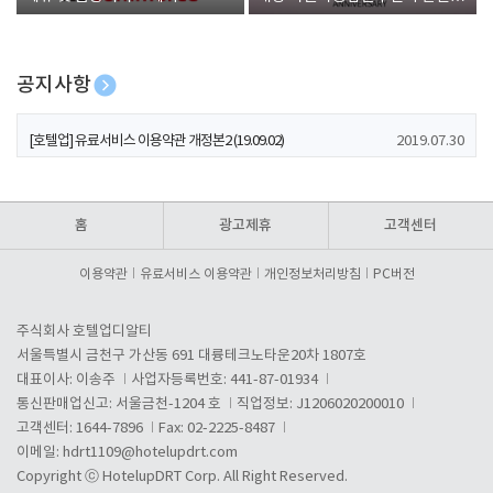
폰 증정
공지사항
[호텔업] 개인정보 처리방침 개정본1 (19.09.02)
2019.07.30
[호텔업] 유료서비스 이용약관 개정본2 (19.09.02)
2019.07.30
[호텔업] 개인정보 처리방침 개정본2 (19.09.02)
2019.07.30
홈
광고제휴
고객센터
이용약관
유료서비스 이용약관
개인정보처리방침
PC버전
주식회사 호텔업디알티
서울특별시 금천구 가산동 691 대륭테크노타운20차 1807호
대표이사: 이송주
사업자등록번호: 441-87-01934
통신판매업신고: 서울금천-1204 호
직업정보: J1206020200010
고객센터: 1644-7896
Fax: 02-2225-8487
이메일:
hdrt1109@hotelupdrt.com
Copyright ⓒ HotelupDRT Corp. All Right Reserved.