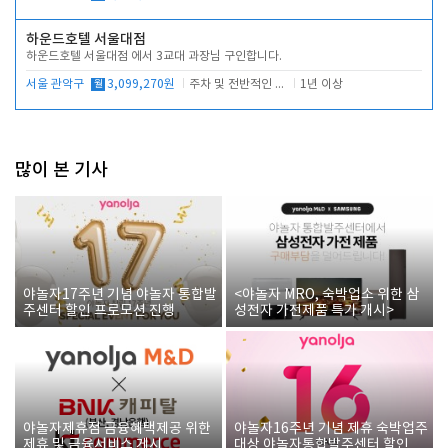
하운드호텔 서울대점
하운드호텔 서울대점 에서 3교대 과장님 구인합니다.
서울 관악구
월
3,099,270원
주차 및 전반적인 당번업무
1년 이상
많이 본 기사
야놀자17주년 기념 야놀자 통합발
<야놀자 MRO, 숙박업소 위한 삼
주센터 할인 프로모션 진행
성전자 가전제품 특가 개시>
야놀자제휴점 금융혜택제공 위한
야놀자16주년 기념 제휴 숙박업주
제휴 및 금융서비스 게시
대상 야놀자통합발주센터 할인쿠