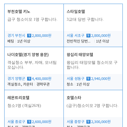
부천호텔 키노
스타일호텔
급구 청소이모 1명 구합니다.
3교대 당번 구합니다.
경기 부천시
월
2,800,000원
서울 서초구
월
2,800,000원
베팅
1년 이상
전반적인 당번업무
1년 이상
나더호텔(경기 양평 용문)
왕십리 태양모텔
객실청소 부부, 자매, 모녀팀
왕십리 태양모텔 청소이모 구
모십니다.
합니다.
경기 양평군
월
4,400,000원
서울 성동구
월
2,940,000원
객실청소, 카운터
경력무관
청소
1년 이상
레몬트리호텔
호텔스타
청소1명 (객실26개)
(급구)청소이모 2명 구합니다.
서울 종로구
월
2,600,000원
서울 중랑구
월
2,300,000원