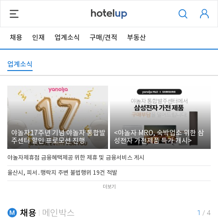
채용
인재
업계소식
구매/견적
부동산
업계소식
야놀자17주년 기념 야놀자 통합발
<야놀자 MRO, 숙박업소 위한 삼
주센터 할인 프로모션 진행
성전자 가전제품 특가 개시>
야놀자제휴점 금융혜택제공 위한 제휴 및 금융서비스 게시
울산시, 피서․행락지 주변 불법행위 19건 적발
더보기
채용
메인박스
1
/
4