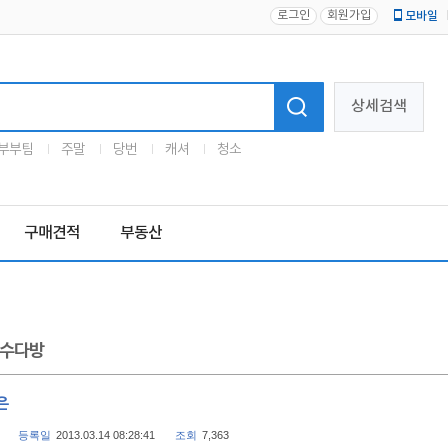
로그인
회원가입
모바일
로고
상세검색
부부팀
주말
당번
캐셔
청소
구매견적
부동산
수다방
은
등록일
2013.03.14 08:28:41
조회
7,363