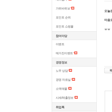
가위바위보
오늘은
포인트 순위
마음도
포인트 쇼핑몰
ㅠㅠ
참여마당
이벤트
매거진이벤트
경영정보
노무 상담
경영 자료실
소액매물
시세/매출정보
취업톡