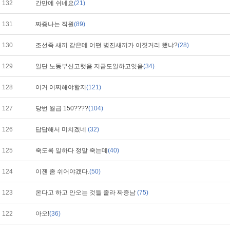
132
간만에 쉬네요
(21)
131
짜증나는 직원
(89)
130
조선족 새끼 같은데 어떤 병진새끼가 이짓거리 했냐?
(28)
129
일단 노동부신고햇음 지금도일하고잇음
(34)
128
이거 어찌해야할지
(121)
127
당번 월급 150????
(104)
126
답답해서 미치겠네
(32)
125
죽도록 일하다 정말 죽는데
(40)
124
이젠 좀 쉬어야겠다.
(50)
123
온다고 하고 안오는 것들 졸라 짜증남
(75)
122
아오!
(36)