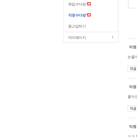
취업수다방
익명수다방
묻고답하기
마이페이지