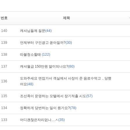
번호
제목
140
캐셔님들께 질문
(44)
139
언제부터 구인광고 쏟아질까?
(30)
138
따블청소할때
(122)
137
캐셔월급 150만원 말이되나요?
(60)
도와주세요 면접가서 객실에서 사장이 준 음료수먹고 .. 당했
136
어요
(48)
135
조선족이 운영하는 모텔에서 장기적출 시도
(57)
134
정확하게 당번하는 일이 뭔가요?
(78)
133
어디괜찮은자리없나....ㅅ
(35)