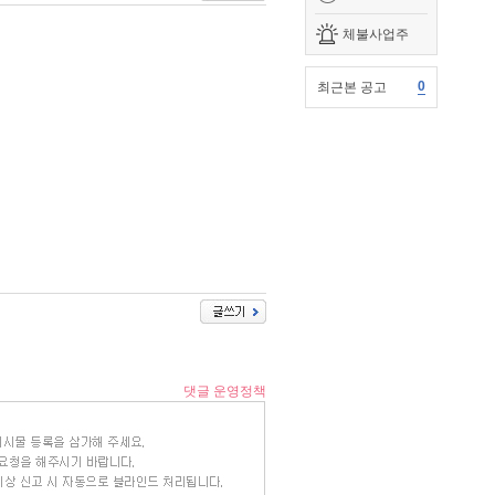
체불사업주
0
최근본 공고