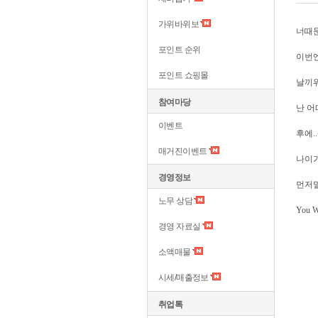
가위바위보
너때문
포인트 순위
이번엔
포인트 쇼핑몰
날끼워
참여마당
난 어
이벤트
후에.
매거진이벤트
나이
경영정보
먼저
노무 상담
You W
경영 자료실
소액매물
시세/매출정보
취업톡