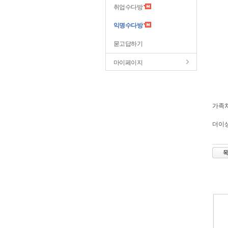
취업수다방
익명수다방
묻고답하기
마이페이지
가족
더이상