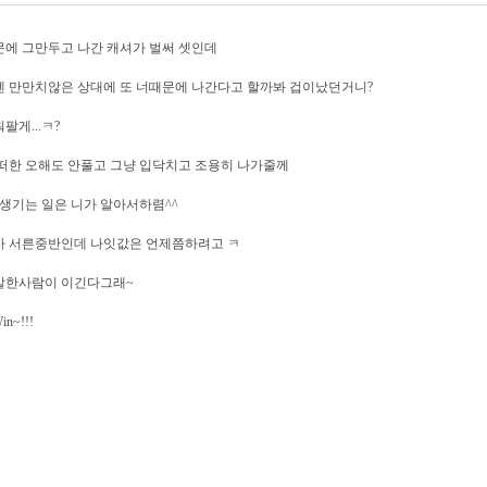
에 그만두고 나간 캐셔가 벌써 셋인데
 만만치않은 상대에 또 너때문에 나간다고 할까봐 겁이났던거니?
팔게...ㅋ?
떠한 오해도 안풀고 그냥 입닥치고 조용히 나가줄께
.생기는 일은 니가 알아서하렴^^
가 서른중반인데 나잇값은 언제쯤하려고 ㅋ
말한사람이 이긴다그래~
in~!!!