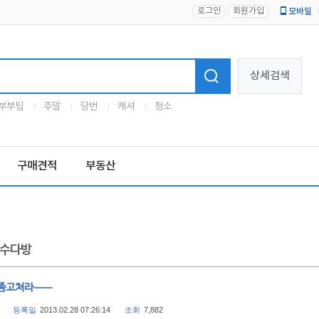
로그인
회원가입
모바일
로고
상세검색
부부팀
주말
당번
캐셔
청소
구매견적
부동산
수다방
좀고쳐라ㅡㅡ
등록일
2013.02.28 07:26:14
조회
7,882