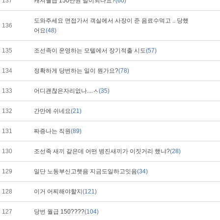
137
캐셔월급 150만원 말이되나요?
(60)
도와주세요 면접가서 객실에서 사장이 준 음료수먹고 .. 당했
136
어요
(48)
135
조선족이 운영하는 모텔에서 장기적출 시도
(57)
134
정확하게 당번하는 일이 뭔가요?
(78)
133
어디괜찮은자리없나....ㅅ
(35)
132
간만에 쉬네요
(21)
131
짜증나는 직원
(89)
130
조선족 새끼 같은데 어떤 병진새끼가 이짓거리 했냐?
(28)
129
일단 노동부신고햇음 지금도일하고잇음
(34)
128
이거 어찌해야할지
(121)
127
당번 월급 150????
(104)