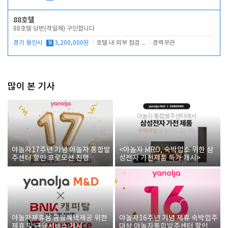
88호텔
88호텔 당번(격일제) 구인합니다
경기 용인시
월
3,200,000원
호텔 내 외부 점검 및 프런트 운영
경력무관
많이 본 기사
야놀자17주년 기념 야놀자 통합발
<야놀자 MRO, 숙박업소 위한 삼
주센터 할인 프로모션 진행
성전자 가전제품 특가 개시>
야놀자제휴점 금융혜택제공 위한
야놀자16주년 기념 제휴 숙박업주
제휴 및 금융서비스 게시
대상 야놀자통합발주센터 할인쿠