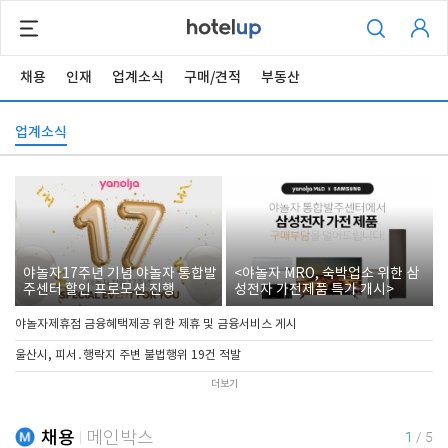
채용
인재
업계소식
구매/견적
부동산
업계소식
야놀자17주년 기념 야놀자 통합발
<야놀자 MRO, 숙박업소 위한 삼
주센터 할인 프로모션 진행
성전자 가전제품 특가 개시>
야놀자제휴점 금융혜택제공 위한 제휴 및 금융서비스 게시
울산시, 피서․행락지 주변 불법행위 19건 적발
더보기
채용
메인박스
1
/
5