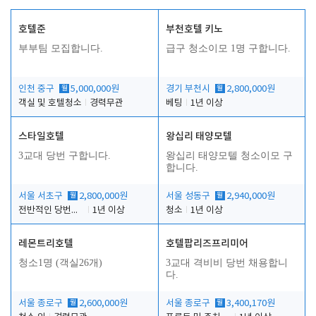
호텔준
부천호텔 키노
부부팀 모집합니다.
급구 청소이모 1명 구합니다.
인천 중구
월
5,000,000원
경기 부천시
월
2,800,000원
객실 및 호텔청소
경력무관
베팅
1년 이상
스타일호텔
왕십리 태양모텔
3교대 당번 구합니다.
왕십리 태양모텔 청소이모 구
합니다.
서울 서초구
월
2,800,000원
서울 성동구
월
2,940,000원
전반적인 당번업무
1년 이상
청소
1년 이상
레몬트리호텔
호텔팝리즈프리미어
청소1명 (객실26개)
3교대 격비비 당번 채용합니
다.
서울 종로구
월
2,600,000원
서울 종로구
월
3,400,170원