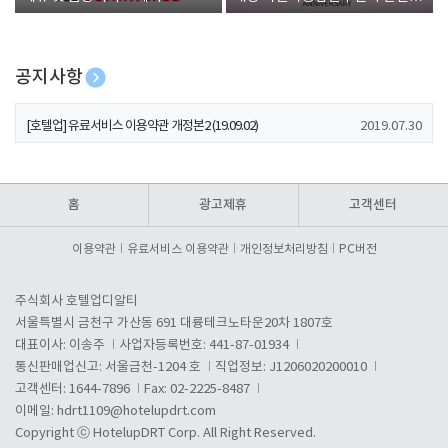
폰 증정
공지사항
[호텔업] 개인정보 처리방침 개정본1 (19.09.02)
2019.07.30
[호텔업] 유료서비스 이용약관 개정본2 (19.09.02)
2019.07.30
[호텔업] 개인정보 처리방침 개정본2 (19.09.02)
2019.07.30
홈
광고제휴
고객센터
이용약관
유료서비스 이용약관
개인정보처리방침
PC버전
주식회사 호텔업디알티
서울특별시 금천구 가산동 691 대륭테크노타운20차 1807호
대표이사: 이송주
사업자등록번호: 441-87-01934
통신판매업신고: 서울금천-1204 호
직업정보: J1206020200010
고객센터: 1644-7896
Fax: 02-2225-8487
이메일:
hdrt1109@hotelupdrt.com
Copyright ⓒ HotelupDRT Corp. All Right Reserved.