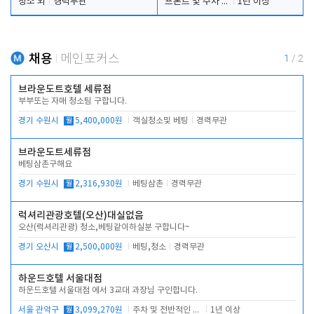
청소 외
경력무관
프론트 및 주차 객실관리
1년 이상
채용
메인포커스
1
/
2
브라운도트호텔 세류점
부부또는 자매 청소팀 구합니다.
경기 수원시
월
5,400,000원
객실청소및 베팅
경력무관
브라운도트세류점
베팅삼촌구해요
경기 수원시
월
2,316,930원
베팅삼촌
경력무관
럭셔리관광호텔(오산)대실없음
오산(럭셔리관광) 청소,베팅같이하실분 구합니다~
경기 오산시
월
2,500,000원
베팅,청소
경력무관
하운드호텔 서울대점
하운드호텔 서울대점 에서 3교대 과장님 구인합니다.
서울 관악구
월
3,099,270원
주차 및 전반적인 당번업무
1년 이상