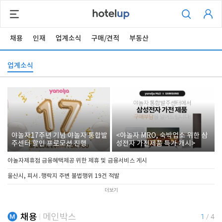
채용
인재
업계소식
구매/견적
부동산
업계소식
야놀자17주년 기념 야놀자 통합발
<야놀자 MRO, 숙박업소 위한 삼
주센터 할인 프로모션 진행
성전자 가전제품 특가 개시>
야놀자제휴점 금융혜택제공 위한 제휴 및 금융서비스 게시
울산시, 피서․행락지 주변 불법행위 19건 적발
더보기
채용
메인박스
1
/
4