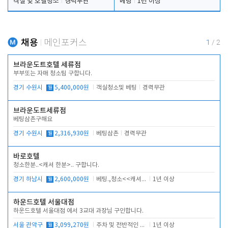
객실 및 호텔청소
경력무관
베팅
1년 이상
채용
메인포커스
1
/
2
브라운도트호텔 세류점
부부또는 자매 청소팀 구합니다.
경기 수원시
월
5,400,000원
객실청소및 베팅
경력무관
브라운도트세류점
베팅삼촌구해요
경기 수원시
월
2,316,930원
베팅삼촌
경력무관
바로호텔
청소한분..<캐셔 한분>.. 구합니다.
경기 하남시
월
2,600,000원
베팅.,청소<<캐셔 모셔봅니다.
1년 이상
하운드호텔 서울대점
하운드호텔 서울대점 에서 3교대 과장님 구인합니다.
서울 관악구
월
3,099,270원
주차 및 전반적인 당번업무
1년 이상