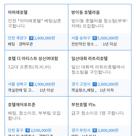
아마레호텔
방이동 호텔라움
인천 *아마레호텔* 베팅삼촌
방이동 호텔라움 청소팀(부부/
구합니다.
자매) 모집합니다.
인천 계양구
월
2,600,000원
서울 송파구
월
5,600,000원
베팅
경력무관
전반적인 청소 업무(객실청소.객실정리)
1년 이상
호텔 디 아티스트 성신여대점
일산대화 라트리호텔
3교대 프론트(격,비,비)
일산 대화역 라트리호텔에서
청소팀을 구인합니다.
서울 성북구
월
2,900,000원
경기 고양시
시
2,600,000원
객실판매 및 고객응대
1년 이상
객실청소,베팅 ,
1년 이하
호텔에어포트준
부천호텔 키노
베팅, 청소이모, 부부팀 모집
급구 청소이모 1명 구합니다.
합니다.
인천 중구
월
2,500,000원
경기 부천시
월
2,800,000원