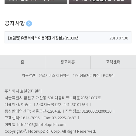
폰 증정
공지사항
[호텔업] 개인정보 처리방침 개정본1 (19.09.02)
2019.07.30
[호텔업] 유료서비스 이용약관 개정본2 (19.09.02)
2019.07.30
[호텔업] 개인정보 처리방침 개정본2 (19.09.02)
2019.07.30
홈
광고제휴
고객센터
이용약관
유료서비스 이용약관
개인정보처리방침
PC버전
주식회사 호텔업디알티
서울특별시 금천구 가산동 691 대륭테크노타운20차 1807호
대표이사: 이송주
사업자등록번호: 441-87-01934
통신판매업신고: 서울금천-1204 호
직업정보: J1206020200010
고객센터: 1644-7896
Fax: 02-2225-8487
이메일:
hdrt1109@hotelupdrt.com
Copyright ⓒ HotelupDRT Corp. All Right Reserved.