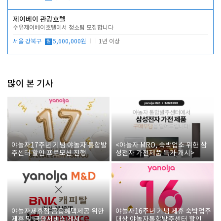
제이베이 관광호텔
수유제이베이호텔에서 청소팀 모집합니다
서울 강북구
월
5,600,000원
1년 이상
많이 본 기사
야놀자17주년 기념 야놀자 통합발
<야놀자 MRO, 숙박업소 위한 삼
주센터 할인 프로모션 진행
성전자 가전제품 특가 개시>
야놀자제휴점 금융혜택제공 위한
야놀자16주년 기념 제휴 숙박업주
제휴 및 금융서비스 게시
대상 야놀자통합발주센터 할인쿠