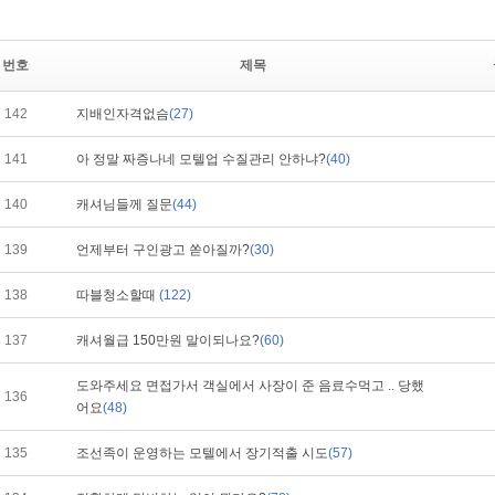
번호
제목
142
지배인자격없슴
(27)
141
아 정말 짜증나네 모텔업 수질관리 안하냐?
(40)
140
캐셔님들께 질문
(44)
139
언제부터 구인광고 쏟아질까?
(30)
138
따블청소할때
(122)
137
캐셔월급 150만원 말이되나요?
(60)
도와주세요 면접가서 객실에서 사장이 준 음료수먹고 .. 당했
136
어요
(48)
135
조선족이 운영하는 모텔에서 장기적출 시도
(57)