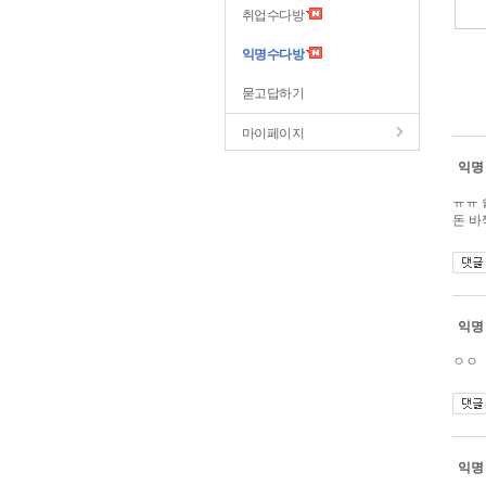
취업수다방
익명수다방
묻고답하기
마이페이지