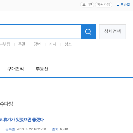
로그인
회원가입
모바일
로고
상세검색
부부팀
주말
당번
캐셔
청소
구매견적
부동산
수다방
도 휴가가 있었으면 좋겠다
등록일
2013.05.22 16:25:38
조회
6,918