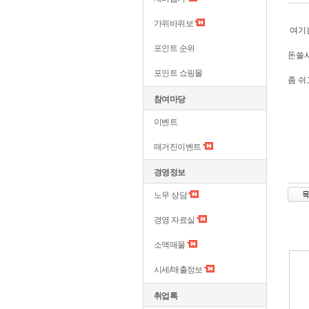
가위바위보
여기는
포인트 순위
돈쓸
포인트 쇼핑몰
좀 쉬
참여마당
이벤트
매거진이벤트
경영정보
노무 상담
경영 자료실
소액매물
시세/매출정보
취업톡