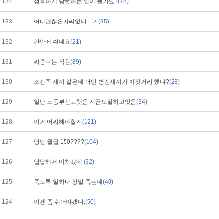
134
정확하게 당번하는 일이 뭔가요?
(78)
133
어디괜찮은자리없나....ㅅ
(35)
132
간만에 쉬네요
(21)
131
짜증나는 직원
(89)
130
조선족 새끼 같은데 어떤 병진새끼가 이짓거리 했냐?
(28)
129
일단 노동부신고햇음 지금도일하고잇음
(34)
128
이거 어찌해야할지
(121)
127
당번 월급 150????
(104)
126
답답해서 미치겠네
(32)
125
죽도록 일하다 정말 죽는데
(40)
124
이젠 좀 쉬어야겠다.
(50)