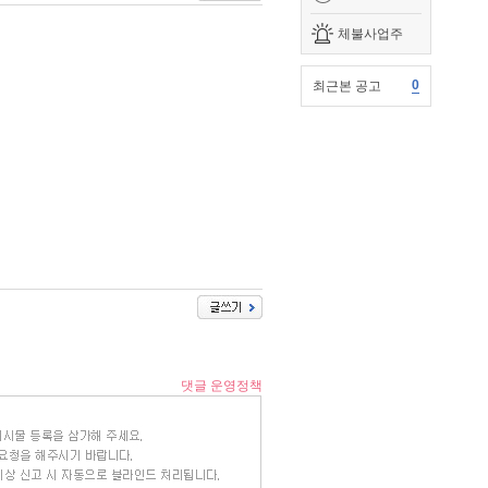
체불사업주
0
최근본 공고