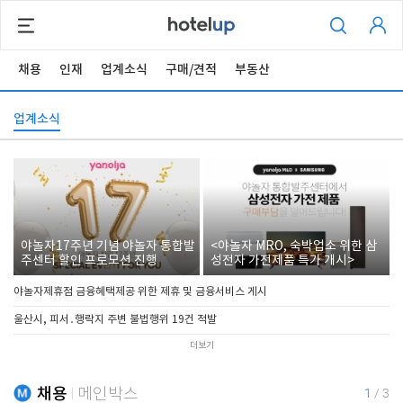
채용
인재
업계소식
구매/견적
부동산
업계소식
야놀자17주년 기념 야놀자 통합발
<야놀자 MRO, 숙박업소 위한 삼
주센터 할인 프로모션 진행
성전자 가전제품 특가 개시>
야놀자제휴점 금융혜택제공 위한 제휴 및 금융서비스 게시
울산시, 피서․행락지 주변 불법행위 19건 적발
더보기
채용
메인박스
1
/
3