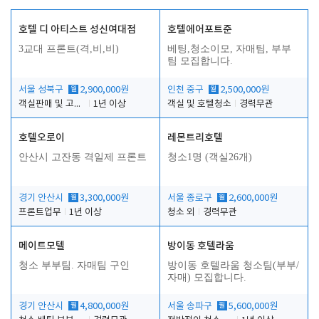
호텔 디 아티스트 성신여대점
호텔에어포트준
3교대 프론트(격,비,비)
베팅,청소이모, 자매팀, 부부
팀 모집합니다.
서울 성북구
월
2,900,000원
인천 중구
월
2,500,000원
객실판매 및 고객응대
1년 이상
객실 및 호텔청소
경력무관
호텔오로이
레몬트리호텔
안산시 고잔동 격일제 프론트
청소1명 (객실26개)
경기 안산시
월
3,300,000원
서울 종로구
월
2,600,000원
프론트업무
1년 이상
청소 외
경력무관
메이트모텔
방이동 호텔라움
청소 부부팀. 자매팀 구인
방이동 호텔라움 청소팀(부부/
자매) 모집합니다.
경기 안산시
월
4,800,000원
서울 송파구
월
5,600,000원