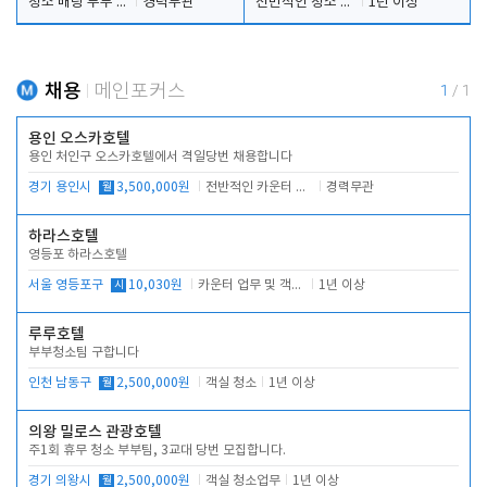
청소 배팅 부부 구합니다
경력무관
전반적인 청소 업무(객실청소.객실정리)
1년 이상
채용
메인포커스
1
/
1
용인 오스카호텔
용인 처인구 오스카호텔에서 격일당번 채용합니다
경기 용인시
월
3,500,000원
전반적인 카운터 업무
경력무관
하라스호텔
영등포 하라스호텔
서울 영등포구
시
10,030원
카운터 업무 및 객실관리(청소상태 확인, 객실판매)
1년 이상
루루호텔
부부청소팀 구합니다
인천 남동구
월
2,500,000원
객실 청소
1년 이상
의왕 밀로스 관광호텔
주1회 휴무 청소 부부팀, 3교대 당번 모집합니다.
경기 의왕시
월
2,500,000원
객실 청소업무
1년 이상