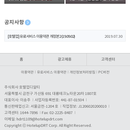
폰 증정
공지사항
[호텔업] 개인정보 처리방침 개정본1 (19.09.02)
2019.07.30
[호텔업] 유료서비스 이용약관 개정본2 (19.09.02)
2019.07.30
[호텔업] 개인정보 처리방침 개정본2 (19.09.02)
2019.07.30
홈
광고제휴
고객센터
이용약관
유료서비스 이용약관
개인정보처리방침
PC버전
주식회사 호텔업디알티
서울특별시 금천구 가산동 691 대륭테크노타운20차 1807호
대표이사: 이송주
사업자등록번호: 441-87-01934
통신판매업신고: 서울금천-1204 호
직업정보: J1206020200010
고객센터: 1644-7896
Fax: 02-2225-8487
이메일:
hdrt1109@hotelupdrt.com
Copyright ⓒ HotelupDRT Corp. All Right Reserved.