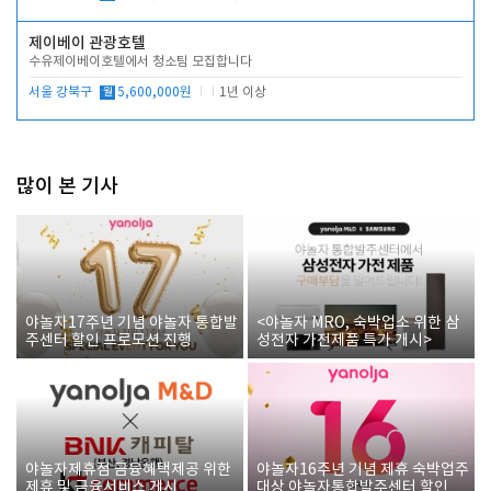
제이베이 관광호텔
수유제이베이호텔에서 청소팀 모집합니다
서울 강북구
월
5,600,000원
1년 이상
많이 본 기사
야놀자17주년 기념 야놀자 통합발
<야놀자 MRO, 숙박업소 위한 삼
주센터 할인 프로모션 진행
성전자 가전제품 특가 개시>
야놀자제휴점 금융혜택제공 위한
야놀자16주년 기념 제휴 숙박업주
제휴 및 금융서비스 게시
대상 야놀자통합발주센터 할인쿠