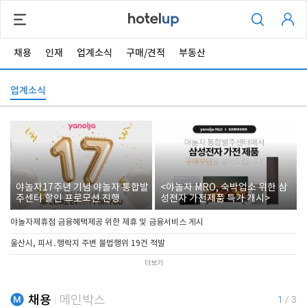
채용
인재
업계소식
구매/견적
부동산
업계소식
야놀자17주년 기념 야놀자 통합발
<야놀자 MRO, 숙박업소 위한 삼
주센터 할인 프로모션 진행
성전자 가전제품 특가 개시>
야놀자제휴점 금융혜택제공 위한 제휴 및 금융서비스 게시
울산시, 피서․행락지 주변 불법행위 19건 적발
더보기
채용
메인박스
1
/
3