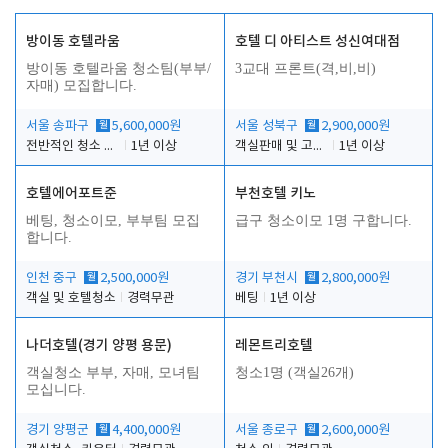
방이동 호텔라움
호텔 디 아티스트 성신여대점
방이동 호텔라움 청소팀(부부/
3교대 프론트(격,비,비)
자매) 모집합니다.
서울 송파구
월
5,600,000원
서울 성북구
월
2,900,000원
전반적인 청소 업무(객실청소.객실정리)
1년 이상
객실판매 및 고객응대
1년 이상
호텔에어포트준
부천호텔 키노
베팅, 청소이모, 부부팀 모집
급구 청소이모 1명 구합니다.
합니다.
인천 중구
월
2,500,000원
경기 부천시
월
2,800,000원
객실 및 호텔청소
경력무관
베팅
1년 이상
나더호텔(경기 양평 용문)
레몬트리호텔
객실청소 부부, 자매, 모녀팀
청소1명 (객실26개)
모십니다.
경기 양평군
월
4,400,000원
서울 종로구
월
2,600,000원