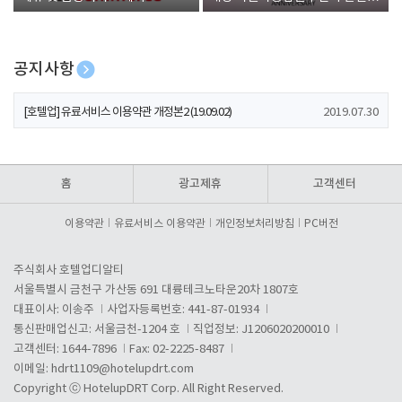
폰 증정
공지사항
[호텔업] 개인정보 처리방침 개정본1 (19.09.02)
2019.07.30
[호텔업] 유료서비스 이용약관 개정본2 (19.09.02)
2019.07.30
[호텔업] 개인정보 처리방침 개정본2 (19.09.02)
2019.07.30
홈
광고제휴
고객센터
이용약관
유료서비스 이용약관
개인정보처리방침
PC버전
주식회사 호텔업디알티
서울특별시 금천구 가산동 691 대륭테크노타운20차 1807호
대표이사: 이송주
사업자등록번호: 441-87-01934
통신판매업신고: 서울금천-1204 호
직업정보: J1206020200010
고객센터: 1644-7896
Fax: 02-2225-8487
이메일:
hdrt1109@hotelupdrt.com
Copyright ⓒ HotelupDRT Corp. All Right Reserved.