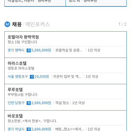
객실청소, 카운터
경력무관
청소 외
경력무관
채용
메인포커스
1
/
2
호텔야자 평택역점
청소 1팀 구인합니다
경기 평택시
월
5,000,000원
호텔객실 및 공용시설 청소 관리
1년 이상
하라스호텔
영등포 하라스호텔
서울 영등포구
시
10,030원
카운터 업무 및 객실관리(청소상태 확인, 객실판매)
1년 이상
루루호텔
부부청소팀 구합니다
인천 남동구
월
2,600,000원
객실 청소
1년 이상
바로호텔
청소한분..<캐셔 한분>.. 구합니다.
경기 하남시
월
2,600,000원
베팅.,청소<<캐셔 모셔봅니다.
1년 이상