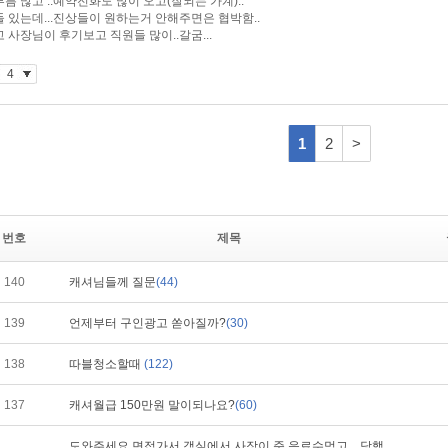
번호
제목
140
캐셔님들께 질문
(44)
139
언제부터 구인광고 쏟아질까?
(30)
138
따블청소할때
(122)
137
캐셔월급 150만원 말이되나요?
(60)
도와주세요 면접가서 객실에서 사장이 준 음료수먹고 .. 당했