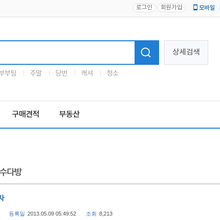
로그인
회원가입
모바일
로고
상세검색
부부팀
주말
당번
캐셔
청소
구매견적
부동산
수다방
자
등록일
2013.05.09 05:49:52
조회
8,213