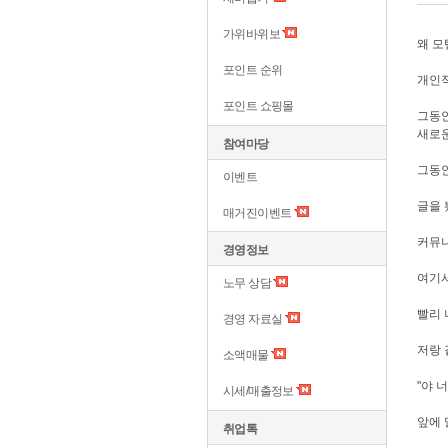
가위바위보
왜 모
포인트 순위
개인
포인트 쇼핑몰
그동
새로운
참여마당
그동안
이벤트
글을 
매거진이벤트
커뮤니
경영정보
여기
노무 상담
빨리 
경영 자료실
저랑 
소액매물
"야 
시세/매출정보
앞에 
취업톡