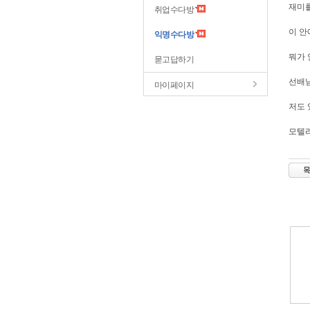
재미를
취업수다방
이 안
익명수다방
뭐가
묻고답하기
선배님
마이페이지
저도 
모텔리