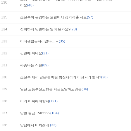
136
어요
(48)
135
조선족이 운영하는 모텔에서 장기적출 시도
(57)
134
정확하게 당번하는 일이 뭔가요?
(78)
133
어디괜찮은자리없나....ㅅ
(35)
132
간만에 쉬네요
(21)
131
짜증나는 직원
(89)
130
조선족 새끼 같은데 어떤 병진새끼가 이짓거리 했냐?
(28)
129
일단 노동부신고햇음 지금도일하고잇음
(34)
128
이거 어찌해야할지
(121)
127
당번 월급 150????
(104)
126
답답해서 미치겠네
(32)