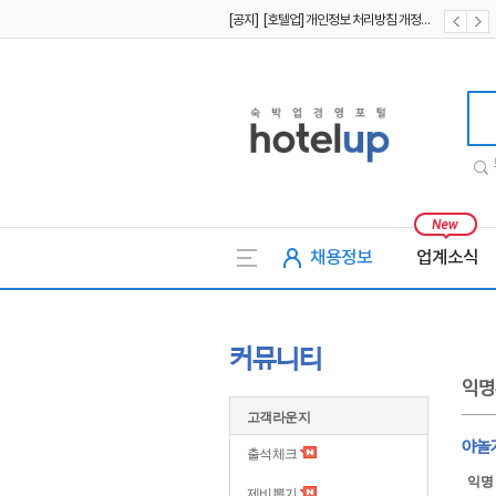
[공지] [호텔업] 유료서비스 이용약관 개정본2 (19.09.02)
[공지] [호텔업] 개인정보 처리방침 개정본2 (19.09.02)
호텔업
채용정보
업계소식
커뮤니티
익명
고객라운지
야놀
출석체크
익명
제비뽑기