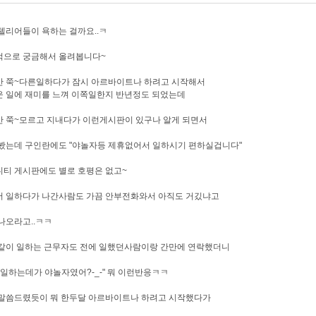
텔리어들이 욕하는 걸까요..ㅋ
적으로 궁금해서 올려봅니다~
안 쭉~다른일하다가 잠시 아르바이트나 하려고 시작해서
 일에 재미를 느껴 이쪽일한지 반년정도 되었는데
 쭉~모르고 지내다가 이런게시판이 있구나 알게 되면서
봤는데 구인란에도 "야놀자등 제휴없어서 일하시기 편하실겁니다"
티 게시판에도 별로 호평은 없고~
서 일하다가 나간사람도 가끔 안부전화와서 아직도 거깄냐고
나오라고..ㅋㅋ
같이 일하는 근무자도 전에 일했던사람이랑 간만에 연락했더니
너일하는데가 야놀자였어?-_-" 뭐 이런반응ㅋㅋ
말씀드렸듯이 뭐 한두달 아르바이트나 하려고 시작했다가