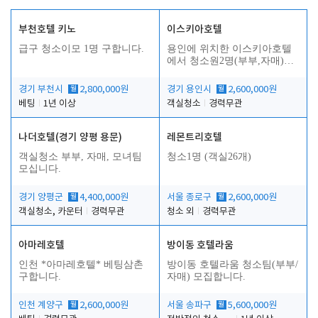
부천호텔 키노
이스키아호텔
급구 청소이모 1명 구합니다.
용인에 위치한 이스키아호텔
에서 청소원2명(부부,자매)을
모집합니다..
경기 부천시
월
2,800,000원
경기 용인시
월
2,600,000원
베팅
1년 이상
객실청소
경력무관
나더호텔(경기 양평 용문)
레몬트리호텔
객실청소 부부, 자매, 모녀팀
청소1명 (객실26개)
모십니다.
경기 양평군
월
4,400,000원
서울 종로구
월
2,600,000원
객실청소, 카운터
경력무관
청소 외
경력무관
아마레호텔
방이동 호텔라움
인천 *아마레호텔* 베팅삼촌
방이동 호텔라움 청소팀(부부/
구합니다.
자매) 모집합니다.
인천 계양구
월
2,600,000원
서울 송파구
월
5,600,000원