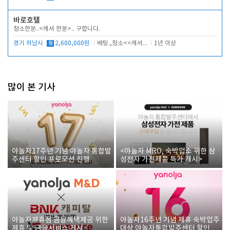
바로호텔
청소한분..<캐셔 한분>.. 구합니다.
경기 하남시
월
2,600,000원
베팅.,청소<<캐셔 모셔봅니다.
1년 이상
많이 본 기사
야놀자17주년 기념 야놀자 통합발
<야놀자 MRO, 숙박업소 위한 삼
주센터 할인 프로모션 진행
성전자 가전제품 특가 개시>
야놀자제휴점 금융혜택제공 위한
야놀자16주년 기념 제휴 숙박업주
제휴 및 금융서비스 게시
대상 야놀자통합발주센터 할인쿠