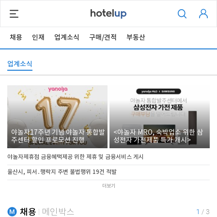
채용
인재
업계소식
구매/견적
부동산
업계소식
야놀자17주년 기념 야놀자 통합발
<야놀자 MRO, 숙박업소 위한 삼
주센터 할인 프로모션 진행
성전자 가전제품 특가 개시>
야놀자제휴점 금융혜택제공 위한 제휴 및 금융서비스 게시
울산시, 피서․행락지 주변 불법행위 19건 적발
더보기
채용
메인박스
1
/
3