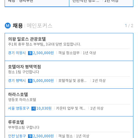
베팅
경력무관
전반적인 청소 업무(객실청소.객실정리)
1년 이상
채용
메인포커스
1
/
2
의왕 밀로스 관광호텔
주1회 휴무 청소 부부팀, 3교대 당번 모집합니다.
경기 의왕시
월
2,500,000원
객실 청소업무
1년 이상
호텔야자 평택역점
청소 1팀 구인합니다
경기 평택시
월
5,000,000원
호텔객실 및 공용시설 청소 관리
1년 이상
하라스호텔
영등포 하라스호텔
서울 영등포구
시
10,030원
카운터 업무 및 객실관리(청소상태 확인, 객실판매)
1년 이상
루루호텔
부부청소팀 구합니다
인천 남동구
월
2,500,000원
객실 청소
1년 이상