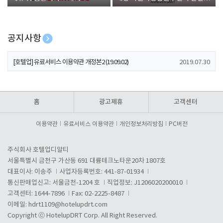
폰 증정
공지사항
[호텔업] 개인정보 처리방침 개정본1 (19.09.02)
2019.07.30
[호텔업] 유료서비스 이용약관 개정본2 (19.09.02)
2019.07.30
[호텔업] 개인정보 처리방침 개정본2 (19.09.02)
2019.07.30
홈
광고제휴
고객센터
이용약관
유료서비스 이용약관
개인정보처리방침
PC버전
주식회사 호텔업디알티
서울특별시 금천구 가산동 691 대륭테크노타운20차 1807호
대표이사: 이송주
사업자등록번호: 441-87-01934
통신판매업신고: 서울금천-1204 호
직업정보: J1206020200010
고객센터: 1644-7896
Fax: 02-2225-8487
이메일:
hdrt1109@hotelupdrt.com
Copyright ⓒ HotelupDRT Corp. All Right Reserved.