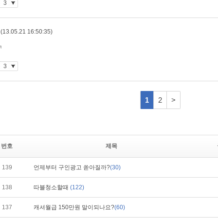
번호
제목
139
언제부터 구인광고 쏟아질까?
(30)
138
따블청소할때
(122)
137
캐셔월급 150만원 말이되나요?
(60)