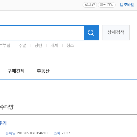
로그인
회원가입
모바일
로고
상세검색
부부팀
주말
당번
캐셔
청소
구매견적
부동산
수다방
후기
등록일
2013.05.03 01:46:10
조회
7,027