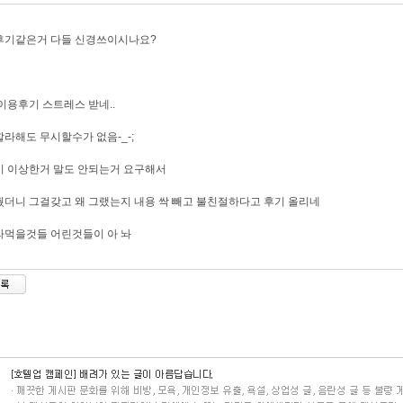
후기같은거 다들 신경쓰이시나요?
이용후기 스트레스 받네..
라해도 무시할수가 없음-_-;
 이상한거 말도 안되는거 요구해서
더니 그걸갖고 왜 그랬는지 내용 싹 빼고 불친절하다고 후기 올리네
라먹을것들 어린것들이 아 놔