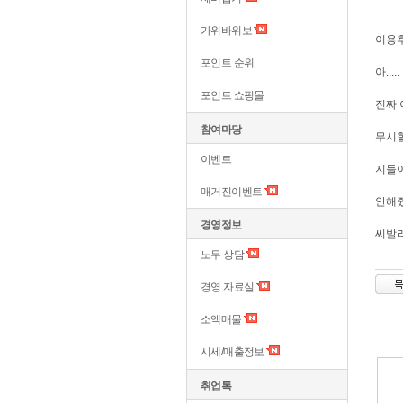
가위바위보
이용
포인트 순위
아.....
포인트 쇼핑몰
진짜 
참여마당
무시할
이벤트
지들이
매거진이벤트
안해줬
경영정보
씨발
노무 상담
경영 자료실
소액매물
시세/매출정보
취업톡