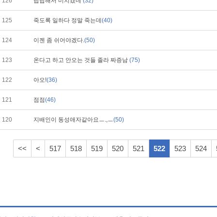
126
답답해서 미치겠네
(32)
125
죽도록 일하다 정말 죽는데
(40)
124
이젠 좀 쉬어야겠다.
(50)
123
온다고 하고 안오는 것들 졸라 짜증남
(75)
122
아오!
(36)
121
점점
(46)
120
지배인이 동성애자같아요ㅡ.,ㅡ
(50)
<<
<
517
518
519
520
521
522
523
524