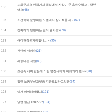
도와주세요 면접가서 객실에서 사장이 준 음료수먹고 .. 당했
136
어요
(48)
135
조선족이 운영하는 모텔에서 장기적출 시도
(57)
134
정확하게 당번하는 일이 뭔가요?
(78)
133
어디괜찮은자리없나....ㅅ
(35)
132
간만에 쉬네요
(21)
131
짜증나는 직원
(89)
130
조선족 새끼 같은데 어떤 병진새끼가 이짓거리 했냐?
(28)
129
일단 노동부신고햇음 지금도일하고잇음
(34)
128
이거 어찌해야할지
(121)
127
당번 월급 150????
(104)