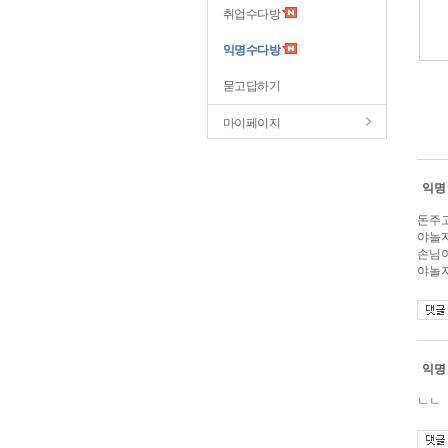
취업수다방
익명수다방
묻고답하기
마이페이지