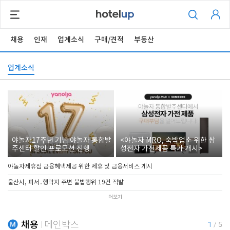
채용
인재
업계소식
구매/견적
부동산
업계소식
야놀자17주년 기념 야놀자 통합발
<야놀자 MRO, 숙박업소 위한 삼
주센터 할인 프로모션 진행
성전자 가전제품 특가 개시>
야놀자제휴점 금융혜택제공 위한 제휴 및 금융서비스 게시
울산시, 피서․행락지 주변 불법행위 19건 적발
더보기
채용
메인박스
1
/
5