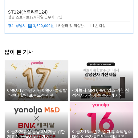
ST124(스트리트124)
성남 스트리트124 격일 근무자 구인
경기 성남시
월
3,600,000원
카운터 및 객실관리 전반
1년 이상
많이 본 기사
야놀자17주년 기념 야놀자 통합발
<야놀자 MRO, 숙박업소 위한 삼
주센터 할인 프로모션 진행
성전자 가전제품 특가 개시>
야놀자제휴점 금융혜택제공 위한
야놀자16주년 기념 제휴 숙박업주
제휴 및 금융서비스 게시
대상 야놀자통합발주센터 할인쿠