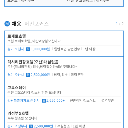
프론트
경력무관
객실 및 호텔청소
경력무관
채용
메인포커스
1
/
2
로제토호텔
포천 로제토호텔_야간과장님모십니다.
경기 포천시
월
3,000,000원
일반적인 당번업무
1년 이상
럭셔리관광호텔(오산)대실없음
오산(럭셔리관광) 청소,베팅같이하실분 구합니다~
경기 오산시
월
2,500,000원
베팅,청소
경력무관
고요스테이
춘천 고요스테이 청소팀 한분 모십니다
강원특별자치도 춘천시
월
1,650,000원
전반적인 청소/세탁업무
경력무관
의정부G호텔
부부 청소팀 모십니다
경기 의정부시
월
2,500,000원
객실청소
1년 이상