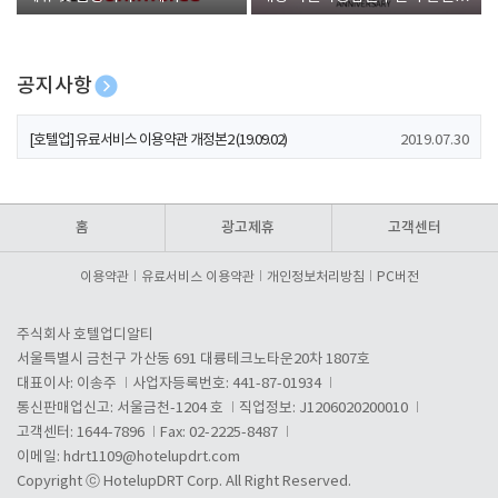
폰 증정
공지사항
[호텔업] 개인정보 처리방침 개정본1 (19.09.02)
2019.07.30
[호텔업] 유료서비스 이용약관 개정본2 (19.09.02)
2019.07.30
[호텔업] 개인정보 처리방침 개정본2 (19.09.02)
2019.07.30
홈
광고제휴
고객센터
이용약관
유료서비스 이용약관
개인정보처리방침
PC버전
주식회사 호텔업디알티
서울특별시 금천구 가산동 691 대륭테크노타운20차 1807호
대표이사: 이송주
사업자등록번호: 441-87-01934
통신판매업신고: 서울금천-1204 호
직업정보: J1206020200010
고객센터: 1644-7896
Fax: 02-2225-8487
이메일:
hdrt1109@hotelupdrt.com
Copyright ⓒ HotelupDRT Corp. All Right Reserved.