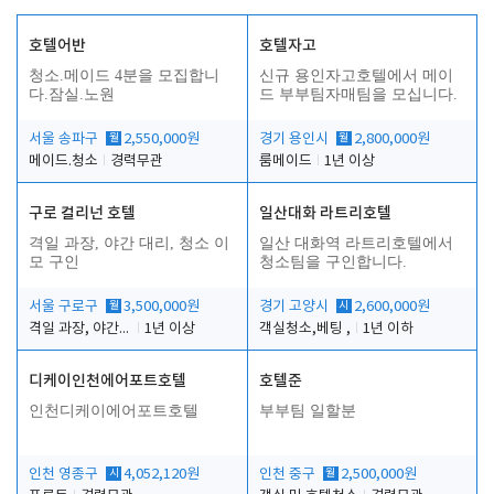
호텔어반
호텔자고
청소.메이드 4분을 모집합니
신규 용인자고호텔에서 메이
다.잠실.노원
드 부부팀자매팀을 모십니다.
서울 송파구
월
2,550,000원
경기 용인시
월
2,800,000원
메이드.청소
경력무관
룸메이드
1년 이상
구로 컬리넌 호텔
일산대화 라트리호텔
격일 과장, 야간 대리, 청소 이
일산 대화역 라트리호텔에서
모 구인
청소팀을 구인합니다.
서울 구로구
월
3,500,000원
경기 고양시
시
2,600,000원
격일 과장, 야간 대리, 청소 이모
1년 이상
객실청소,베팅 ,
1년 이하
디케이인천에어포트호텔
호텔준
인천디케이에어포트호텔
부부팀 일할분
인천 영종구
시
4,052,120원
인천 중구
월
2,500,000원