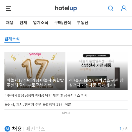
채용
인재
업계소식
구매/견적
부동산
업계소식
야놀자17주년 기념 야놀자 통합발
<야놀자 MRO, 숙박업소 위한 삼
주센터 할인 프로모션 진행
성전자 가전제품 특가 개시>
야놀자제휴점 금융혜택제공 위한 제휴 및 금융서비스 게시
울산시, 피서․행락지 주변 불법행위 19건 적발
더보기
채용
메인박스
1
/
5