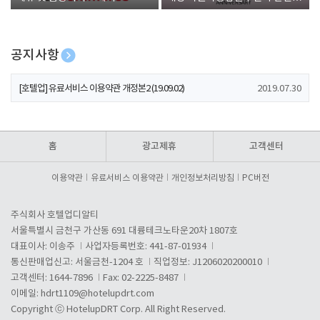
폰 증정
공지사항
[호텔업] 개인정보 처리방침 개정본1 (19.09.02)
2019.07.30
[호텔업] 유료서비스 이용약관 개정본2 (19.09.02)
2019.07.30
[호텔업] 개인정보 처리방침 개정본2 (19.09.02)
2019.07.30
홈
광고제휴
고객센터
이용약관
유료서비스 이용약관
개인정보처리방침
PC버전
주식회사 호텔업디알티
서울특별시 금천구 가산동 691 대륭테크노타운20차 1807호
대표이사: 이송주
사업자등록번호: 441-87-01934
통신판매업신고: 서울금천-1204 호
직업정보: J1206020200010
고객센터: 1644-7896
Fax: 02-2225-8487
이메일:
hdrt1109@hotelupdrt.com
Copyright ⓒ HotelupDRT Corp. All Right Reserved.