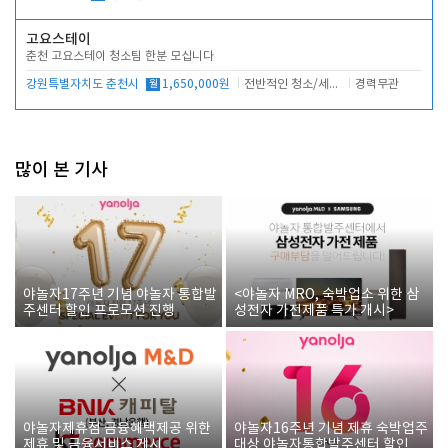
고요스테이
춘천 고요스테이 청소팀 한분 모십니다
강원특별자치도 춘천시
월
1,650,000원
전반적인 청소/세탁업무
경력무관
많이 본 기사
야놀자17주년 기념 야놀자 통합발
<야놀자 MRO, 숙박업소 위한 삼
주센터 할인 프로모션 진행
성전자 가전제품 특가 개시>
야놀자제휴점 금융혜택제공 위한
야놀자16주년 기념 제휴 숙박업주
제휴 및 금융서비스 게시
대상 야놀자통합발주센터 할인쿠