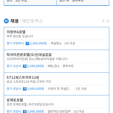
청소
1년 이상
청소 외
경력무관
채용
메인포커스
1
/
2
의정부G호텔
부부 청소팀 모십니다
경기 의정부시
월
2,500,000원
객실청소
1년 이상
럭셔리관광호텔(오산)대실없음
오산(럭셔리관광) 청소,베팅같이하실분 구합니다~
경기 오산시
월
2,500,000원
베팅,청소
경력무관
ST124(스트리트124)
성남 스트리트124 격일 근무자 구인
경기 성남시
월
3,600,000원
카운터 및 객실관리 전반
1년 이상
로제토호텔
포천 로제토호텔_야간과장님모십니다.
경기 포천시
월
3,000,000원
일반적인 당번업무
1년 이상