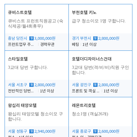
큐비스트호텔
부천호텔 키노
큐비스트 프런트직원공고 (숙
급구 청소이모 1명 구합니다.
식제공/월4회휴무)
충남 당진시
월
3,000,000원
경기 부천시
월
2,800,000원
프런트업무 주간, 야간
경력무관
베팅
1년 이상
스타일호텔
호텔더디자이너스건대
3교대 당번 구합니다.
3교대 당번(격/비/비)직원 구인
합니다.
서울 서초구
월
2,800,000원
서울 광진구
월
2,800,000원
전반적인 당번업무
1년 이상
프론트 및 객실 유지 보수 업무
1년 이상
왕십리 태양모텔
레몬트리호텔
왕십리 태양모텔 청소이모 구
청소1명 (객실26개)
합니다.
서울 성동구
월
2,940,000원
서울 종로구
월
2,600,000원