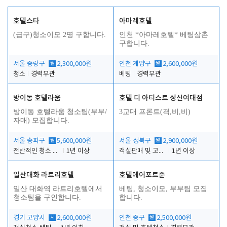
호텔스타
아마레호텔
(급구)청소이모 2명 구합니다.
인천 *아마레호텔* 베팅삼촌
구합니다.
서울 중랑구
월
2,300,000원
인천 계양구
월
2,600,000원
청소
경력무관
베팅
경력무관
방이동 호텔라움
호텔 디 아티스트 성신여대점
방이동 호텔라움 청소팀(부부/
3교대 프론트(격,비,비)
자매) 모집합니다.
서울 송파구
월
5,600,000원
서울 성북구
월
2,900,000원
전반적인 청소 업무(객실청소.객실정리)
1년 이상
객실판매 및 고객응대
1년 이상
일산대화 라트리호텔
호텔에어포트준
일산 대화역 라트리호텔에서
베팅, 청소이모, 부부팀 모집
청소팀을 구인합니다.
합니다.
경기 고양시
시
2,600,000원
인천 중구
월
2,500,000원