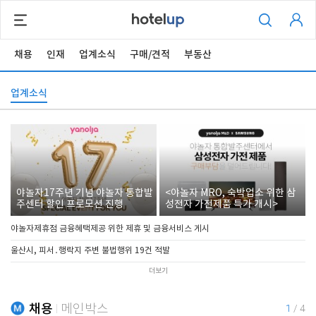
채용
인재
업계소식
구매/견적
부동산
업계소식
야놀자17주년 기념 야놀자 통합발
<야놀자 MRO, 숙박업소 위한 삼
주센터 할인 프로모션 진행
성전자 가전제품 특가 개시>
야놀자제휴점 금융혜택제공 위한 제휴 및 금융서비스 게시
울산시, 피서․행락지 주변 불법행위 19건 적발
더보기
채용
메인박스
1
/
4