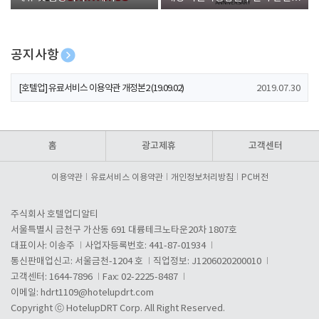
폰 증정
공지사항
[호텔업] 개인정보 처리방침 개정본1 (19.09.02)
2019.07.30
[호텔업] 유료서비스 이용약관 개정본2 (19.09.02)
2019.07.30
[호텔업] 개인정보 처리방침 개정본2 (19.09.02)
2019.07.30
홈
광고제휴
고객센터
이용약관
유료서비스 이용약관
개인정보처리방침
PC버전
주식회사 호텔업디알티
서울특별시 금천구 가산동 691 대륭테크노타운20차 1807호
대표이사: 이송주
사업자등록번호: 441-87-01934
통신판매업신고: 서울금천-1204 호
직업정보: J1206020200010
고객센터: 1644-7896
Fax: 02-2225-8487
이메일:
hdrt1109@hotelupdrt.com
Copyright ⓒ HotelupDRT Corp. All Right Reserved.