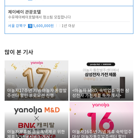
제이베이 관광호텔
수유제이베이호텔에서 청소팀 모집합니다
서울 강북구
월
5,600,000원
1년 이상
많이 본 기사
야놀자17주년 기념 야놀자 통합발
<야놀자 MRO, 숙박업소 위한 삼
주센터 할인 프로모션 진행
성전자 가전제품 특가 개시>
야놀자제휴점 금융혜택제공 위한
야놀자16주년 기념 제휴 숙박업주
제휴 및 금융서비스 게시
대상 야놀자통합발주센터 할인쿠