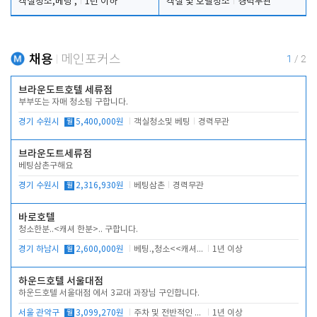
객실청소,베팅 ,
1년 이하
객실 및 호텔청소
경력무관
채용
메인포커스
1
/
2
브라운도트호텔 세류점
부부또는 자매 청소팀 구합니다.
경기 수원시
월
5,400,000원
객실청소및 베팅
경력무관
브라운도트세류점
베팅삼촌구해요
경기 수원시
월
2,316,930원
베팅삼촌
경력무관
바로호텔
청소한분..<캐셔 한분>.. 구합니다.
경기 하남시
월
2,600,000원
베팅.,청소<<캐셔 모셔봅니다.
1년 이상
하운드호텔 서울대점
하운드호텔 서울대점 에서 3교대 과장님 구인합니다.
서울 관악구
월
3,099,270원
주차 및 전반적인 당번업무
1년 이상