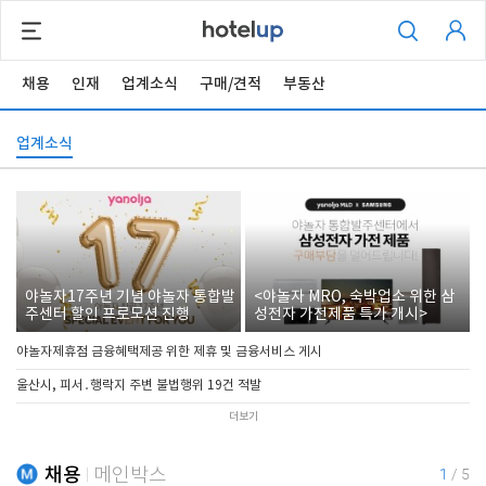
채용
인재
업계소식
구매/견적
부동산
업계소식
야놀자17주년 기념 야놀자 통합발
<야놀자 MRO, 숙박업소 위한 삼
주센터 할인 프로모션 진행
성전자 가전제품 특가 개시>
야놀자제휴점 금융혜택제공 위한 제휴 및 금융서비스 게시
울산시, 피서․행락지 주변 불법행위 19건 적발
더보기
채용
메인박스
1
/
5