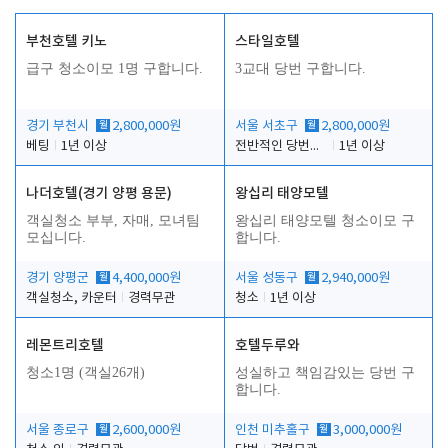
부천호텔 키노
스타일호텔
급구 청소이모 1명 구합니다.
3교대 당번 구합니다.
경기 부천시
월
2,800,000원
서울 서초구
월
2,800,000원
베팅
1년 이상
전반적인 당번업무
1년 이상
나더호텔(경기 양평 용문)
왕십리 태양모텔
객실청소 부부, 자매, 모녀팀
왕십리 태양모텔 청소이모 구
모십니다.
합니다.
경기 양평군
월
4,400,000원
서울 성동구
월
2,940,000원
객실청소, 카운터
경력무관
청소
1년 이상
레몬트리호텔
호텔두루와
청소1명 (객실26개)
성실하고 책임감있는 당번 구
합니다.
서울 종로구
월
2,600,000원
인천 미추홀구
월
3,000,000원