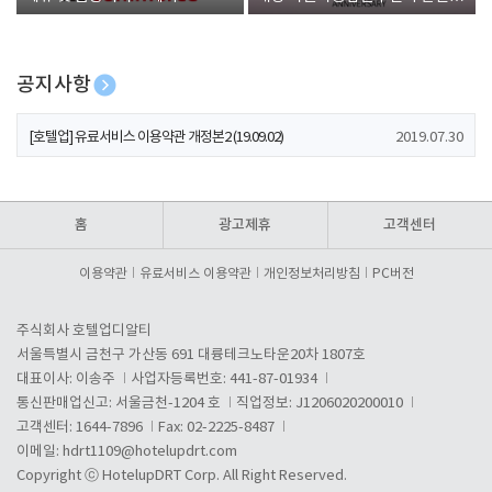
폰 증정
공지사항
[호텔업] 개인정보 처리방침 개정본1 (19.09.02)
2019.07.30
[호텔업] 유료서비스 이용약관 개정본2 (19.09.02)
2019.07.30
[호텔업] 개인정보 처리방침 개정본2 (19.09.02)
2019.07.30
홈
광고제휴
고객센터
이용약관
유료서비스 이용약관
개인정보처리방침
PC버전
주식회사 호텔업디알티
서울특별시 금천구 가산동 691 대륭테크노타운20차 1807호
대표이사: 이송주
사업자등록번호: 441-87-01934
통신판매업신고: 서울금천-1204 호
직업정보: J1206020200010
고객센터: 1644-7896
Fax: 02-2225-8487
이메일:
hdrt1109@hotelupdrt.com
Copyright ⓒ HotelupDRT Corp. All Right Reserved.