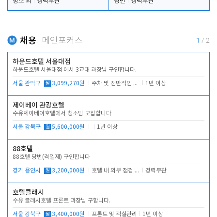
청소 외
경력무관
당번
경력무관
채용
메인포커스
1
/
2
하운드호텔 서울대점
하운드호텔 서울대점 에서 3교대 과장님 구인합니다.
서울 관악구
월
3,099,270원
주차 및 전반적인 당번업무
1년 이상
제이베이 관광호텔
수유제이베이호텔에서 청소팀 모집합니다
서울 강북구
월
5,600,000원
1년 이상
88호텔
88호텔 당번(격일제) 구인합니다
경기 용인시
월
3,200,000원
호텔 내 외부 점검 및 프런트 운영
경력무관
호텔클래시
수유 클래시호텔 프론트 과장님 구합니다.
서울 강북구
월
3,400,000원
프론트 및 객실관리
1년 이상