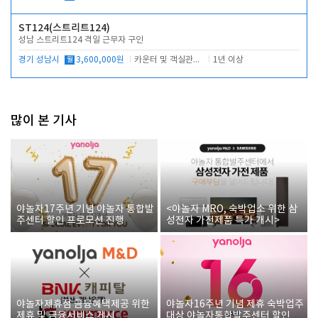
ST124(스트리트124)
성남 스트리트124 격일 근무자 구인
경기 성남시
월
3,600,000원
카운터 및 객실관리 전반
1년 이상
많이 본 기사
야놀자17주년 기념 야놀자 통합발
<야놀자 MRO, 숙박업소 위한 삼
주센터 할인 프로모션 진행
성전자 가전제품 특가 개시>
야놀자제휴점 금융혜택제공 위한
야놀자16주년 기념 제휴 숙박업주
제휴 및 금융서비스 게시
대상 야놀자통합발주센터 할인쿠