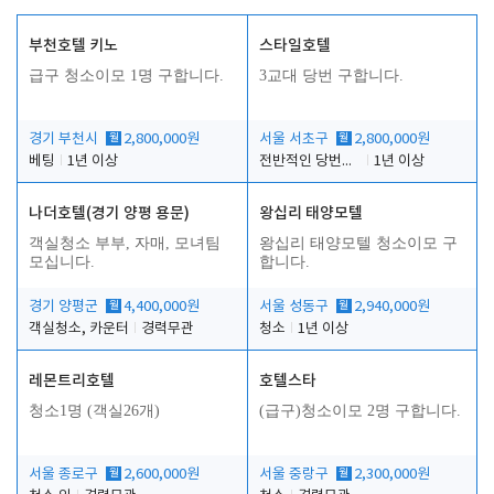
부천호텔 키노
스타일호텔
급구 청소이모 1명 구합니다.
3교대 당번 구합니다.
경기 부천시
월
2,800,000원
서울 서초구
월
2,800,000원
베팅
1년 이상
전반적인 당번업무
1년 이상
나더호텔(경기 양평 용문)
왕십리 태양모텔
객실청소 부부, 자매, 모녀팀
왕십리 태양모텔 청소이모 구
모십니다.
합니다.
경기 양평군
월
4,400,000원
서울 성동구
월
2,940,000원
객실청소, 카운터
경력무관
청소
1년 이상
레몬트리호텔
호텔스타
청소1명 (객실26개)
(급구)청소이모 2명 구합니다.
서울 종로구
월
2,600,000원
서울 중랑구
월
2,300,000원