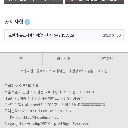
폰 증정
공지사항
[호텔업] 개인정보 처리방침 개정본1 (19.09.02)
2019.07.30
[호텔업] 유료서비스 이용약관 개정본2 (19.09.02)
2019.07.30
[호텔업] 개인정보 처리방침 개정본2 (19.09.02)
2019.07.30
홈
광고제휴
고객센터
이용약관
유료서비스 이용약관
개인정보처리방침
PC버전
주식회사 호텔업디알티
서울특별시 금천구 가산동 691 대륭테크노타운20차 1807호
대표이사: 이송주
사업자등록번호: 441-87-01934
통신판매업신고: 서울금천-1204 호
직업정보: J1206020200010
고객센터: 1644-7896
Fax: 02-2225-8487
이메일:
hdrt1109@hotelupdrt.com
Copyright ⓒ HotelupDRT Corp. All Right Reserved.