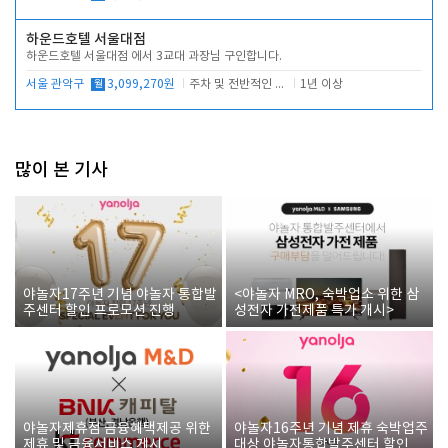
하운드호텔 서울대점
하운드호텔 서울대점 에서 3교대 과장님 구인합니다.
서울 관악구
월
3,099,270원
주차 및 전반적인 당번업무
1년 이상
많이 본 기사
야놀자17주년 기념 야놀자 통합발
<야놀자 MRO, 숙박업소 위한 삼
주센터 할인 프로모션 진행
성전자 가전제품 특가 개시>
야놀자제휴점 금융혜택제공 위한
야놀자16주년 기념 제휴 숙박업주
제휴 및 금융서비스 게시
대상 야놀자통합발주센터 할인쿠