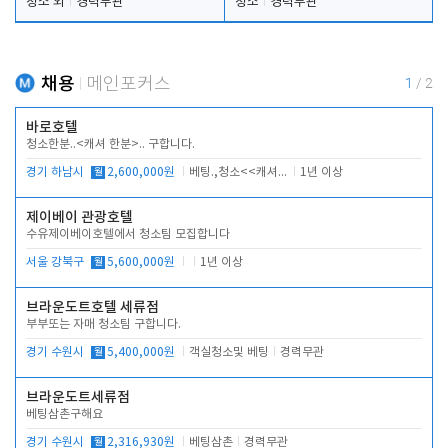
청소 외
경력무관
청소
경력무관
채용
메인포커스
1
/
2
바로호텔
청소한분..<캐셔 한분>.. 구합니다.
경기 하남시
월
2,600,000원
베팅.,청소<<캐셔 모셔봅니다.
1년 이상
제이베이 관광호텔
수유제이베이호텔에서 청소팀 모집합니다
서울 강북구
월
5,600,000원
1년 이상
브라운도트호텔 세류점
부부또는 자매 청소팀 구합니다.
경기 수원시
월
5,400,000원
객실청소및 베팅
경력무관
브라운도트세류점
베팅삼촌구해요
경기 수원시
월
2,316,930원
베팅삼촌
경력무관