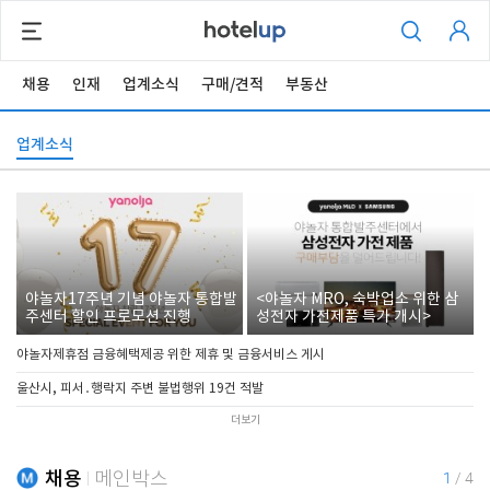
채용
인재
업계소식
구매/견적
부동산
업계소식
야놀자17주년 기념 야놀자 통합발
<야놀자 MRO, 숙박업소 위한 삼
주센터 할인 프로모션 진행
성전자 가전제품 특가 개시>
야놀자제휴점 금융혜택제공 위한 제휴 및 금융서비스 게시
울산시, 피서․행락지 주변 불법행위 19건 적발
더보기
채용
메인박스
1
/
4