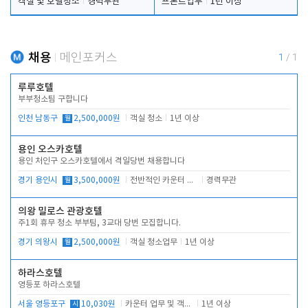
객실 및 호텔청소
경력무관
프론트업무
1년 이상
채용
메인포커스
1
/
1
루루호텔
부부청소팀 구합니다
인천 남동구
월
2,500,000원
객실 청소
1년 이상
용인 오스카호텔
용인 처인구 오스카호텔에서 격일당번 채용합니다
경기 용인시
월
3,500,000원
전반적인 카운터 업무
경력무관
의왕 밀로스 관광호텔
주1회 휴무 청소 부부팀, 3교대 당번 모집합니다.
경기 의왕시
월
2,500,000원
객실 청소업무
1년 이상
하라스호텔
영등포 하라스호텔
서울 영등포구
시
10,030원
카운터 업무 및 객실관리(청소상태 확인, 객실판매)
1년 이상