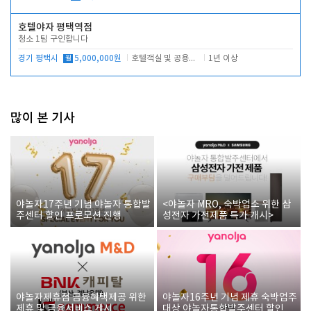
호텔야자 평택역점
청소 1팀 구인합니다
경기 평택시
월
5,000,000원
호텔객실 및 공용시설 청소 관리
1년 이상
많이 본 기사
야놀자17주년 기념 야놀자 통합발
<야놀자 MRO, 숙박업소 위한 삼
주센터 할인 프로모션 진행
성전자 가전제품 특가 개시>
야놀자제휴점 금융혜택제공 위한
야놀자16주년 기념 제휴 숙박업주
제휴 및 금융서비스 게시
대상 야놀자통합발주센터 할인쿠