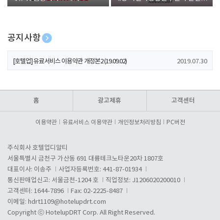
폰 증정
공지사항
[호텔업] 개인정보 처리방침 개정본1 (19.09.02)
2019.07.30
[호텔업] 유료서비스 이용약관 개정본2 (19.09.02)
2019.07.30
[호텔업] 개인정보 처리방침 개정본2 (19.09.02)
2019.07.30
홈
광고제휴
고객센터
이용약관
유료서비스 이용약관
개인정보처리방침
PC버전
주식회사 호텔업디알티
서울특별시 금천구 가산동 691 대륭테크노타운20차 1807호
대표이사: 이송주
사업자등록번호: 441-87-01934
통신판매업신고: 서울금천-1204 호
직업정보: J1206020200010
고객센터: 1644-7896
Fax: 02-2225-8487
이메일:
hdrt1109@hotelupdrt.com
Copyright ⓒ HotelupDRT Corp. All Right Reserved.