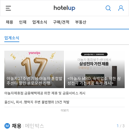
채용
인재
업계소식
구매/견적
부동산
업계소식
야놀자17주년 기념 야놀자 통합발
<야놀자 MRO, 숙박업소 위한 삼
주센터 할인 프로모션 진행
성전자 가전제품 특가 개시>
야놀자제휴점 금융혜택제공 위한 제휴 및 금융서비스 게시
울산시, 피서․행락지 주변 불법행위 19건 적발
더보기
채용
메인박스
1
/
3