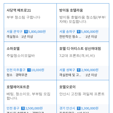
사당역 메트로21
방이동 호텔라움
부부 청소팀 구합니다
방이동 호텔라움 청소팀(부부/
자매) 모집합니다.
서울 관악구
월
5,800,000원
서울 송파구
월
5,600,000원
객실청소
1년 이상
전반적인 청소 업무(객실청소.객실정리)
1년 이상
소마호텔
호텔 디 아티스트 성신여대점
주말청소이모알바
3교대 프론트(격,비,비)
인천 미추홀구
시
10,030원
서울 성북구
월
2,900,000원
청소
경력무관
객실판매 및 고객응대
1년 이상
호텔에어포트준
호텔오로이
베팅, 청소이모, 부부팀 모집
안산시 고잔동 격일제 프론트
합니다.
인천 중구
월
2,500,000원
경기 안산시
월
3,300,000원