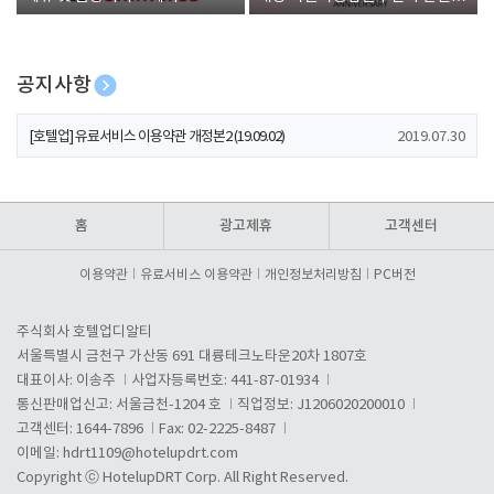
폰 증정
공지사항
[호텔업] 개인정보 처리방침 개정본1 (19.09.02)
2019.07.30
[호텔업] 유료서비스 이용약관 개정본2 (19.09.02)
2019.07.30
[호텔업] 개인정보 처리방침 개정본2 (19.09.02)
2019.07.30
홈
광고제휴
고객센터
이용약관
유료서비스 이용약관
개인정보처리방침
PC버전
주식회사 호텔업디알티
서울특별시 금천구 가산동 691 대륭테크노타운20차 1807호
대표이사: 이송주
사업자등록번호: 441-87-01934
통신판매업신고: 서울금천-1204 호
직업정보: J1206020200010
고객센터: 1644-7896
Fax: 02-2225-8487
이메일:
hdrt1109@hotelupdrt.com
Copyright ⓒ HotelupDRT Corp. All Right Reserved.