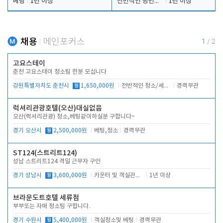
베팅
1년 이상
전반적인 당번업무
1년 이상
채용
메인포커스
1
/
2
고요스테이
춘천 고요스테이 청소팀 한분 모십니다
강원특별자치도 춘천시
월
1,650,000원
전반적인 청소/세탁업무
경력무관
럭셔리관광호텔(오산)대실없음
오산(럭셔리관광) 청소,베팅같이하실분 구합니다~
경기 오산시
월
2,500,000원
베팅,청소
경력무관
ST124(스트리트124)
성남 스트리트124 격일 근무자 구인
경기 성남시
월
3,600,000원
카운터 및 객실관리 전반
1년 이상
브라운도트호텔 세류점
부부또는 자매 청소팀 구합니다.
경기 수원시
월
5,400,000원
객실청소및 베팅
경력무관