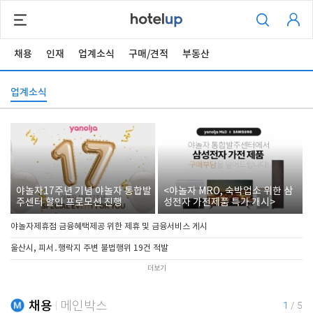
채용
인재
업계소식
구매/견적
부동산
업계소식
야놀자17주년 기념 야놀자 통합발
<야놀자 MRO, 숙박업소 위한 삼
주센터 할인 프로모션 진행
성전자 가전제품 특가 개시>
야놀자제휴점 금융혜택제공 위한 제휴 및 금융서비스 게시
울산시, 피서․행락지 주변 불법행위 19건 적발
더보기
채용
메인박스
1
/
5