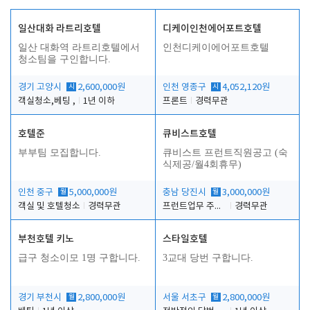
일산대화 라트리호텔
디케이인천에어포트호텔
일산 대화역 라트리호텔에서
인천디케이에어포트호텔
청소팀을 구인합니다.
경기 고양시
시
2,600,000원
인천 영종구
시
4,052,120원
객실청소,베팅 ,
1년 이하
프론트
경력무관
호텔준
큐비스트호텔
부부팀 모집합니다.
큐비스트 프런트직원공고 (숙
식제공/월4회휴무)
인천 중구
월
5,000,000원
충남 당진시
월
3,000,000원
객실 및 호텔청소
경력무관
프런트업무 주간, 야간
경력무관
부천호텔 키노
스타일호텔
급구 청소이모 1명 구합니다.
3교대 당번 구합니다.
경기 부천시
월
2,800,000원
서울 서초구
월
2,800,000원