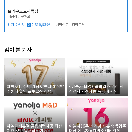
브라운도트세류점
베팅삼촌구해요
경기 수원시
월
2,316,930원
베팅삼촌
경력무관
많이 본 기사
야놀자17주년 기념 야놀자 통합발
<야놀자 MRO, 숙박업소 위한 삼
주센터 할인 프로모션 진행
성전자 가전제품 특가 개시>
야놀자제휴점 금융혜택제공 위한
야놀자16주년 기념 제휴 숙박업주
제휴 및 금융서비스 게시
대상 야놀자통합발주센터 할인쿠