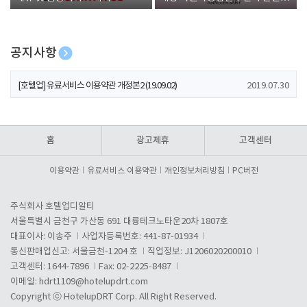
폰 증정
공지사항
[호텔업] 개인정보 처리방침 개정본1 (19.09.02)
2019.07.30
[호텔업] 유료서비스 이용약관 개정본2 (19.09.02)
2019.07.30
[호텔업] 개인정보 처리방침 개정본2 (19.09.02)
2019.07.30
홈
광고제휴
고객센터
이용약관
유료서비스 이용약관
개인정보처리방침
PC버전
주식회사 호텔업디알티
서울특별시 금천구 가산동 691 대륭테크노타운20차 1807호
대표이사: 이송주
사업자등록번호: 441-87-01934
통신판매업신고: 서울금천-1204 호
직업정보: J1206020200010
고객센터: 1644-7896
Fax: 02-2225-8487
이메일:
hdrt1109@hotelupdrt.com
Copyright ⓒ HotelupDRT Corp. All Right Reserved.