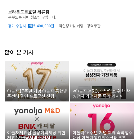
브라운도트호텔 세류점
부부또는 자매 청소팀 구합니다.
경기 수원시
월
5,400,000원
객실청소및 베팅
경력무관
많이 본 기사
야놀자17주년 기념 야놀자 통합발
<야놀자 MRO, 숙박업소 위한 삼
주센터 할인 프로모션 진행
성전자 가전제품 특가 개시>
야놀자제휴점 금융혜택제공 위한
야놀자16주년 기념 제휴 숙박업주
제휴 및 금융서비스 게시
대상 야놀자통합발주센터 할인쿠