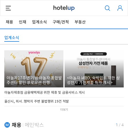
채용
인재
업계소식
구매/견적
부동산
업계소식
야놀자17주년 기념 야놀자 통합발
<야놀자 MRO, 숙박업소 위한 삼
주센터 할인 프로모션 진행
성전자 가전제품 특가 개시>
야놀자제휴점 금융혜택제공 위한 제휴 및 금융서비스 게시
울산시, 피서․행락지 주변 불법행위 19건 적발
더보기
채용
메인박스
1
/
4