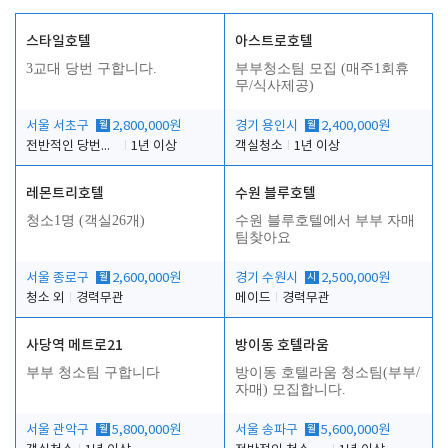
스타일호텔
아스트로호텔
3교대 당번 구합니다.
부부청소팀 모집 (매주1회휴
무/식사제공)
서울 서초구
월
2,800,000원
경기 용인시
월
2,400,000원
전반적인 당번업무
1년 이상
객실청소
1년 이상
레몬트리호텔
수원 블루호텔
청소1명 (객실26개)
수원 블루호텔에서 부부 자매
팀찾아요
서울 종로구
월
2,600,000원
경기 수원시
시
2,500,000원
청소 외
경력무관
메이드
경력무관
사당역 메트로21
방이동 호텔라움
부부 청소팀 구합니다
방이동 호텔라움 청소팀(부부/
자매) 모집합니다.
서울 관악구
월
5,800,000원
서울 송파구
월
5,600,000원