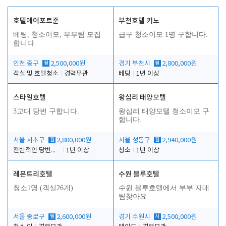
호텔에어포트준
부천호텔 키노
베팅, 청소이모, 부부팀 모집
급구 청소이모 1명 구합니다.
합니다.
인천 중구
월
2,500,000원
경기 부천시
월
2,800,000원
객실 및 호텔청소
경력무관
베팅
1년 이상
스타일호텔
왕십리 태양모텔
3교대 당번 구합니다.
왕십리 태양모텔 청소이모 구
합니다.
서울 서초구
월
2,800,000원
서울 성동구
월
2,940,000원
전반적인 당번업무
1년 이상
청소
1년 이상
레몬트리호텔
수원 블루호텔
청소1명 (객실26개)
수원 블루호텔에서 부부 자매
팀찾아요
서울 종로구
월
2,600,000원
경기 수원시
시
2,500,000원