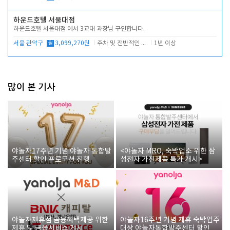
하운드호텔 서울대점
하운드호텔 서울대점 에서 3교대 과장님 구인합니다.
서울 관악구
월
3,099,270원
주차 및 전반적인 당번업무
1년 이상
많이 본 기사
야놀자17주년 기념 야놀자 통합발
<야놀자 MRO, 숙박업소 위한 삼
주센터 할인 프로모션 진행
성전자 가전제품 특가 개시>
야놀자제휴점 금융혜택제공 위한
야놀자16주년 기념 제휴 숙박업주
제휴 및 금융서비스 게시
대상 야놀자통합발주센터 할인쿠