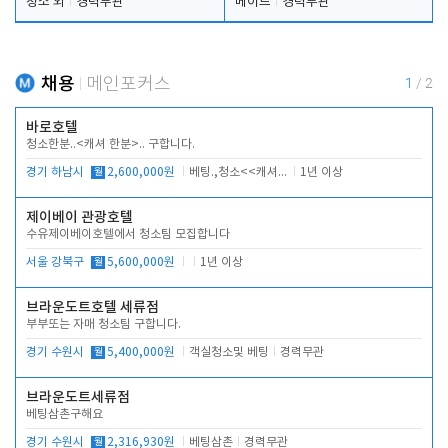
청소 외
경력무관
메이드
경력무관
채용
메인포커스
1
/
2
바로호텔
청소한분..<캐셔 한분>.. 구합니다.
경기 하남시
월
2,600,000원
베팅.,청소<<캐셔 모셔봅니다.
1년 이상
제이베이 관광호텔
수유제이베이호텔에서 청소팀 모집합니다
서울 강북구
월
5,600,000원
1년 이상
브라운도트호텔 세류점
부부또는 자매 청소팀 구합니다.
경기 수원시
월
5,400,000원
객실청소및 베팅
경력무관
브라운도트세류점
베팅삼촌구해요
경기 수원시
월
2,316,930원
베팅삼촌
경력무관