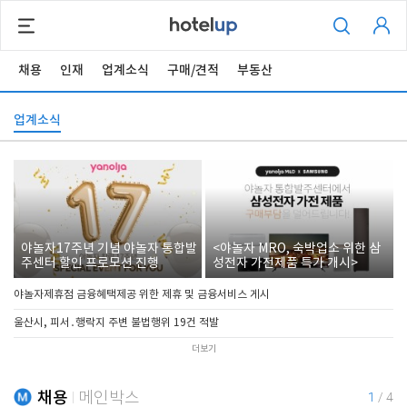
채용
인재
업계소식
구매/견적
부동산
업계소식
야놀자17주년 기념 야놀자 통합발
<야놀자 MRO, 숙박업소 위한 삼
주센터 할인 프로모션 진행
성전자 가전제품 특가 개시>
야놀자제휴점 금융혜택제공 위한 제휴 및 금융서비스 게시
울산시, 피서․행락지 주변 불법행위 19건 적발
더보기
채용
메인박스
1
/
4