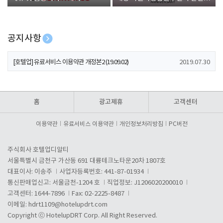
폰 증정
공지사항
[호텔업] 개인정보 처리방침 개정본1 (19.09.02)
2019.07.30
[호텔업] 유료서비스 이용약관 개정본2 (19.09.02)
2019.07.30
[호텔업] 개인정보 처리방침 개정본2 (19.09.02)
2019.07.30
홈
광고제휴
고객센터
이용약관
유료서비스 이용약관
개인정보처리방침
PC버전
주식회사 호텔업디알티
서울특별시 금천구 가산동 691 대륭테크노타운20차 1807호
대표이사: 이송주
사업자등록번호: 441-87-01934
통신판매업신고: 서울금천-1204 호
직업정보: J1206020200010
고객센터: 1644-7896
Fax: 02-2225-8487
이메일:
hdrt1109@hotelupdrt.com
Copyright ⓒ HotelupDRT Corp. All Right Reserved.