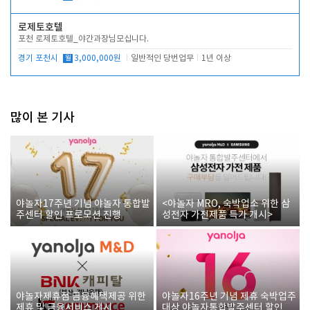
로제토호텔
포천 로제토호텔_야간과장님모십니다.
경기 포천시
월
3,000,000원
일반적인 당번업무
1년 이상
많이 본 기사
야놀자17주년 기념 야놀자 통합발
<야놀자 MRO, 숙박업소 위한 삼
주센터 할인 프로모션 진행
성전자 가전제품 특가 개시>
야놀자제휴점 금융혜택제공 위한
야놀자16주년 기념 제휴 숙박업주
제휴 및 금융서비스 게시
대상 야놀자통합발주센터 할인쿠