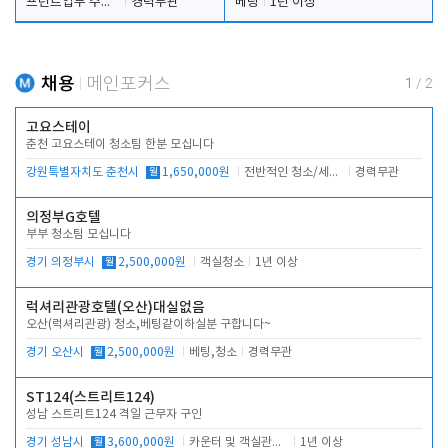
프런트업무 주간, 야간
경력무관
베팅
1년 이상
채용
메인포커스
1
/
2
고요스테이
춘천 고요스테이 청소팀 한분 모십니다
강원특별자치도 춘천시
월
1,650,000원
전반적인 청소/세탁업무
경력무관
의정부G호텔
부부 청소팀 모십니다
경기 의정부시
월
2,500,000원
객실청소
1년 이상
럭셔리관광호텔(오산)대실없음
오산(럭셔리관광) 청소,베팅같이하실분 구합니다~
경기 오산시
월
2,500,000원
베팅,청소
경력무관
ST124(스트리트124)
성남 스트리트124 격일 근무자 구인
경기 성남시
월
3,600,000원
카운터 및 객실관리 전반
1년 이상