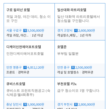
구로 컬리넌 호텔
일산대화 라트리호텔
격일 과장, 야간 대리, 청소 이
일산 대화역 라트리호텔에서
모 구인
청소팀을 구인합니다.
서울 구로구
월
3,500,000원
경기 고양시
시
2,600,000원
격일 과장, 야간 대리, 청소 이모
1년 이상
객실청소,베팅 ,
1년 이하
디케이인천에어포트호텔
호텔준
인천디케이에어포트호텔
부부팀 일할분
인천 영종구
시
4,052,120원
인천 중구
월
2,500,000원
프론트
경력무관
객실 및 호텔청소
경력무관
큐비스트호텔
부천호텔 키노
큐비스트 프런트직원공고 (숙
급구 청소이모 1명 구합니다.
식제공/월4회휴무)
충남 당진시
월
3,000,000원
경기 부천시
월
2,800,000원