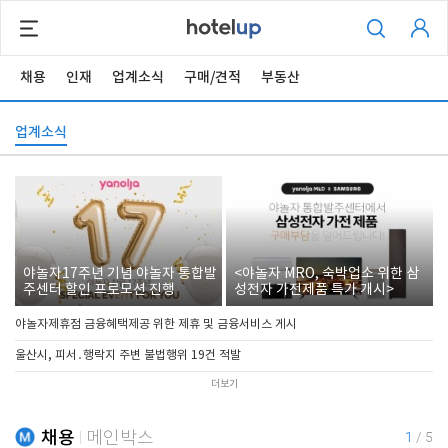
채용
인재
업계소식
구매/견적
부동산
업계소식
야놀자17주년 기념 야놀자 통합발
<야놀자 MRO, 숙박업소 위한 삼
주센터 할인 프로모션 진행
성전자 가전제품 특가 개시>
야놀자제휴점 금융혜택제공 위한 제휴 및 금융서비스 게시
울산시, 피서․행락지 주변 불법행위 19건 적발
더보기
채용
메인박스
1
/
5