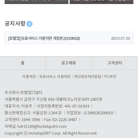
폰 증정
공지사항
[호텔업] 개인정보 처리방침 개정본1 (19.09.02)
2019.07.30
[호텔업] 유료서비스 이용약관 개정본2 (19.09.02)
2019.07.30
[호텔업] 개인정보 처리방침 개정본2 (19.09.02)
2019.07.30
홈
광고제휴
고객센터
이용약관
유료서비스 이용약관
개인정보처리방침
PC버전
주식회사 호텔업디알티
서울특별시 금천구 가산동 691 대륭테크노타운20차 1807호
대표이사: 이송주
사업자등록번호: 441-87-01934
통신판매업신고: 서울금천-1204 호
직업정보: J1206020200010
고객센터: 1644-7896
Fax: 02-2225-8487
이메일:
hdrt1109@hotelupdrt.com
Copyright ⓒ HotelupDRT Corp. All Right Reserved.