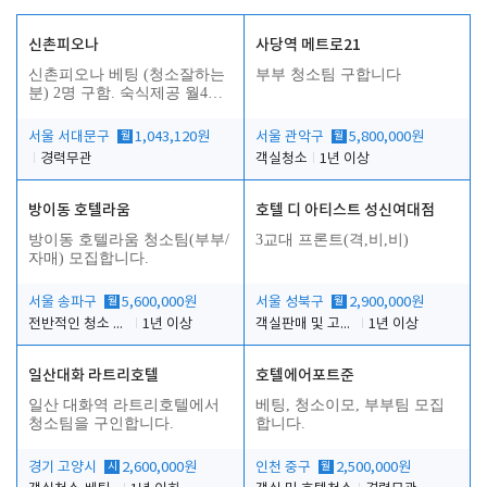
신촌피오나
사당역 메트로21
신촌피오나 베팅 (청소잘하는
부부 청소팀 구합니다
분) 2명 구함. 숙식제공 월4회
휴무
서울 서대문구
월
1,043,120원
서울 관악구
월
5,800,000원
경력무관
객실청소
1년 이상
방이동 호텔라움
호텔 디 아티스트 성신여대점
방이동 호텔라움 청소팀(부부/
3교대 프론트(격,비,비)
자매) 모집합니다.
서울 송파구
월
5,600,000원
서울 성북구
월
2,900,000원
전반적인 청소 업무(객실청소.객실정리)
1년 이상
객실판매 및 고객응대
1년 이상
일산대화 라트리호텔
호텔에어포트준
일산 대화역 라트리호텔에서
베팅, 청소이모, 부부팀 모집
청소팀을 구인합니다.
합니다.
경기 고양시
시
2,600,000원
인천 중구
월
2,500,000원