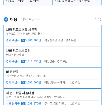
객실청소,베팅 ,
1년 이하
객실 및 호텔청소
경력무관
채용
메인포커스
1
/
2
브라운도트호텔 세류점
부부또는 자매 청소팀 구합니다.
경기 수원시
월
5,400,000원
객실청소및 베팅
경력무관
브라운도트세류점
베팅삼촌구해요
경기 수원시
월
2,316,930원
베팅삼촌
경력무관
바로호텔
청소한분..<캐셔 한분>.. 구합니다.
경기 하남시
월
2,600,000원
베팅.,청소<<캐셔 모셔봅니다.
1년 이상
하운드호텔 서울대점
하운드호텔 서울대점 에서 3교대 과장님 구인합니다.
서울 관악구
월
3,099,270원
주차 및 전반적인 당번업무
1년 이상