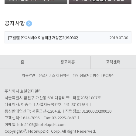
폰 증정
공지사항
[호텔업] 개인정보 처리방침 개정본1 (19.09.02)
2019.07.30
[호텔업] 유료서비스 이용약관 개정본2 (19.09.02)
2019.07.30
[호텔업] 개인정보 처리방침 개정본2 (19.09.02)
2019.07.30
홈
광고제휴
고객센터
이용약관
유료서비스 이용약관
개인정보처리방침
PC버전
주식회사 호텔업디알티
서울특별시 금천구 가산동 691 대륭테크노타운20차 1807호
대표이사: 이송주
사업자등록번호: 441-87-01934
통신판매업신고: 서울금천-1204 호
직업정보: J1206020200010
고객센터: 1644-7896
Fax: 02-2225-8487
이메일:
hdrt1109@hotelupdrt.com
Copyright ⓒ HotelupDRT Corp. All Right Reserved.