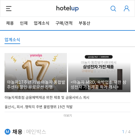
채용
인재
업계소식
구매/견적
부동산
업계소식
야놀자17주년 기념 야놀자 통합발
<야놀자 MRO, 숙박업소 위한 삼
주센터 할인 프로모션 진행
성전자 가전제품 특가 개시>
야놀자제휴점 금융혜택제공 위한 제휴 및 금융서비스 게시
울산시, 피서․행락지 주변 불법행위 19건 적발
더보기
채용
메인박스
1
/
4