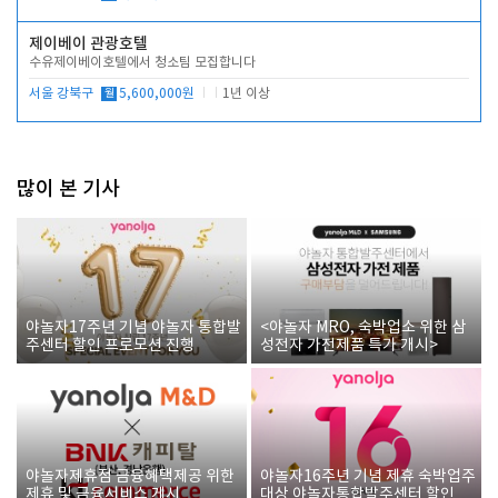
제이베이 관광호텔
수유제이베이호텔에서 청소팀 모집합니다
서울 강북구
월
5,600,000원
1년 이상
많이 본 기사
야놀자17주년 기념 야놀자 통합발
<야놀자 MRO, 숙박업소 위한 삼
주센터 할인 프로모션 진행
성전자 가전제품 특가 개시>
야놀자제휴점 금융혜택제공 위한
야놀자16주년 기념 제휴 숙박업주
제휴 및 금융서비스 게시
대상 야놀자통합발주센터 할인쿠