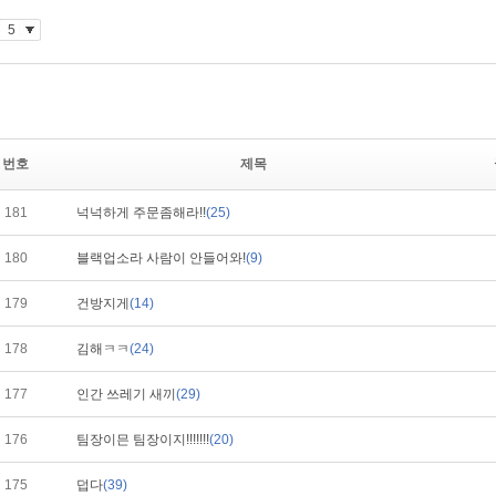
번호
제목
181
넉넉하게 주문좀해라!!
(25)
180
블랙업소라 사람이 안들어와!
(9)
179
건방지게
(14)
178
김해ㅋㅋ
(24)
177
인간 쓰레기 새끼
(29)
176
팀장이믄 팀장이지!!!!!!!
(20)
175
덥다
(39)