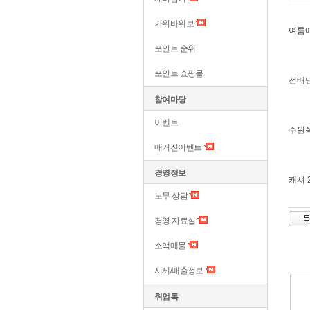
가위바위보
여름에
포인트 순위
포인트 쇼핑몰
선배
참여마당
이벤트
수원
매거진이벤트
경영정보
캐셔 
노무 상담
경영 자료실
소액매물
시세/매출정보
취업톡