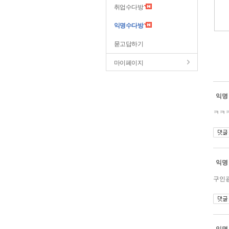
취업수다방
익명수다방
묻고답하기
마이페이지