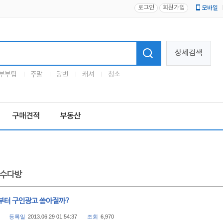
로그인
회원가입
모바일
로고
상세검색
부부팀
주말
당번
캐셔
청소
구매견적
부동산
수다방
부터 구인광고 쏟아질까?
등록일
2013.06.29 01:54:37
조회
6,970