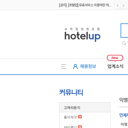
[공지] [호텔업] 유료서비스 이용약관 개정본2 (19.09.02)
[공지] [호텔업] 개인정보 처리방침 개정본2 (19.09.02)
호텔업
채용정보
업계소식
커뮤니티
익명
고객라운지
언제
출석체크
익명
제비뽑기