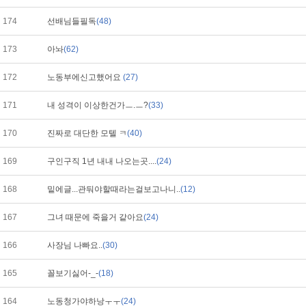
174
선배님들필독
(48)
173
아놔
(62)
172
노동부에신고했어요
(27)
171
내 성격이 이상한건가ㅡ.ㅡ?
(33)
170
진짜로 대단한 모텔 ㅋ
(40)
169
구인구직 1년 내내 나오는곳....
(24)
168
밑에글...관둬야할때라는걸보고나니..
(12)
167
그녀 때문에 죽을거 같아요
(24)
166
사장님 나빠요..
(30)
165
꼴보기싫어-_-
(18)
164
노동청가야하낭ㅜㅜ
(24)