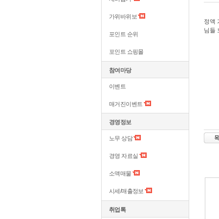
가위바위보
정액 
님들 
포인트 순위
포인트 쇼핑몰
참여마당
이벤트
매거진이벤트
경영정보
노무 상담
경영 자료실
소액매물
시세/매출정보
취업톡