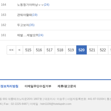
164
노동청가야하낭ㅜㅜ
(24)
163
관둬야할때
(19)
162
두고보자
(35)
161
제발.....제발요!!!
(24)
<<
<
515
516
517
518
519
520
521
522
인정보처리방침
이메일무단수집거부
제휴/광고문의
1 대륭테크노타운20차 1807호 | 대표이사: 이송주 | 사업자등록번호: 441-87-01934 | 
| Fax : 02-2225-8487 | 이메일 :
hdrt1109@hotelupdrt.com