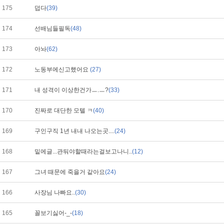
175
덥다
(39)
174
선배님들필독
(48)
173
아놔
(62)
172
노동부에신고했어요
(27)
171
내 성격이 이상한건가ㅡ.ㅡ?
(33)
170
진짜로 대단한 모텔 ㅋ
(40)
169
구인구직 1년 내내 나오는곳....
(24)
168
밑에글...관둬야할때라는걸보고나니..
(12)
167
그녀 때문에 죽을거 같아요
(24)
166
사장님 나빠요..
(30)
165
꼴보기싫어-_-
(18)