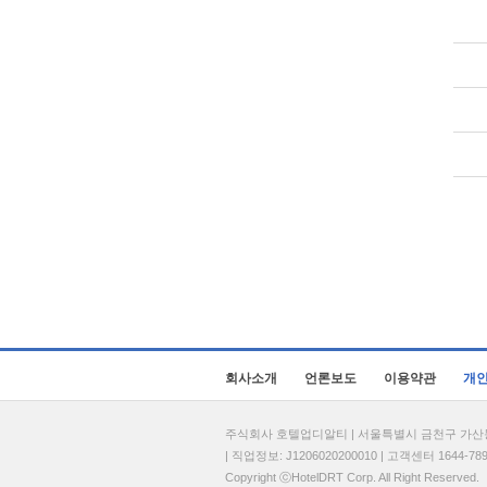
회사소개
언론보도
이용약관
개
주식회사 호텔업디알티 | 서울특별시 금천구 가산동 69
| 직업정보: J1206020200010 | 고객센터 1644-7896 
Copyright ⓒHotelDRT Corp. All Right Reserved.