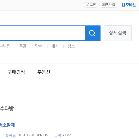
로그인
회원가입
모바일
로고
상세검색
부부팀
주말
당번
캐셔
청소
구매견적
부동산
수다방
청소할때
등록일
2013.06.28 10:48:15
조회
7,082