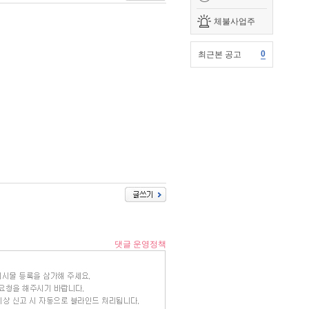
체불사업주
0
최근본 공고