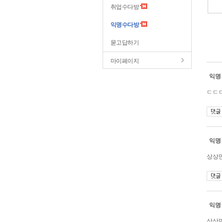
취업수다방
익명수다방
묻고답하기
마이페이지