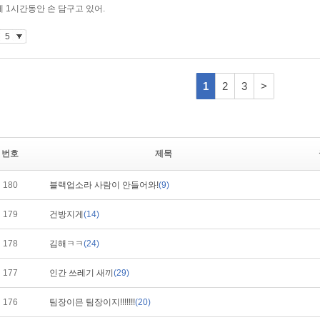
번호
제목
180
블랙업소라 사람이 안들어와!
(9)
179
건방지게
(14)
178
김해ㅋㅋ
(24)
177
인간 쓰레기 새끼
(29)
176
팀장이믄 팀장이지!!!!!!!
(20)