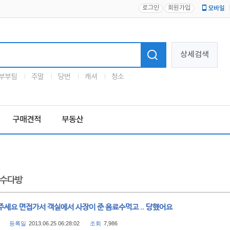
로그인
회원가입
모바일
로고
상세검색
부부팀
주말
당번
캐셔
청소
구매견적
부동산
수다방
주세요 면접가서 객실에서 사장이 준 음료수먹고 .. 당했어요
등록일
2013.06.25 06:28:02
조회
7,986