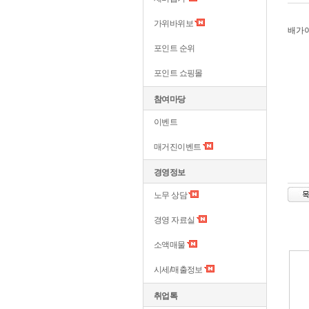
가위바위보
배가
포인트 순위
포인트 쇼핑몰
참여마당
이벤트
매거진이벤트
경영정보
노무 상담
경영 자료실
소액매물
시세/매출정보
취업톡