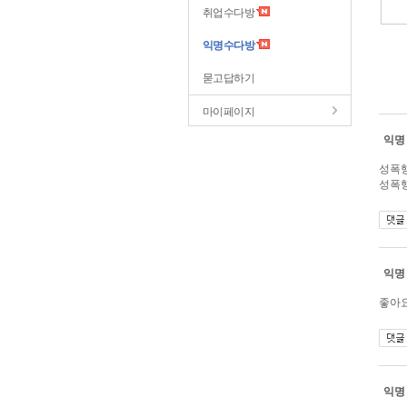
취업수다방
익명수다방
묻고답하기
마이페이지