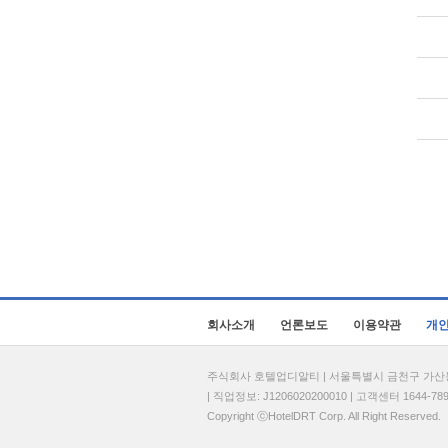
회사소개
언론보도
이용약관
개
주식회사 호텔업디알티 | 서울특별시 금천구 가산동 69
| 직업정보: J1206020200010 | 고객센터 1644-7896 
Copyright ⓒHotelDRT Corp. All Right Reserved.