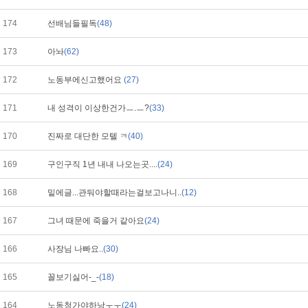
174
선배님들필독
(48)
173
아놔
(62)
172
노동부에신고했어요
(27)
171
내 성격이 이상한건가ㅡ.ㅡ?
(33)
170
진짜로 대단한 모텔 ㅋ
(40)
169
구인구직 1년 내내 나오는곳....
(24)
168
밑에글...관둬야할때라는걸보고나니..
(12)
167
그녀 때문에 죽을거 같아요
(24)
166
사장님 나빠요..
(30)
165
꼴보기싫어-_-
(18)
164
노동청가야하낭ㅜㅜ
(24)