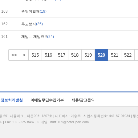
163
관둬야할때
(19)
162
두고보자
(35)
161
제발.....제발요!!!
(24)
<<
<
515
516
517
518
519
520
521
522
인정보처리방침
이메일무단수집거부
제휴/광고문의
1 대륭테크노타운20차 1807호 | 대표이사: 이송주 | 사업자등록번호: 441-87-01934 | 
| Fax : 02-2225-8487 | 이메일 :
hdrt1109@hotelupdrt.com