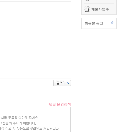
체불사업주
0
최근본 공고