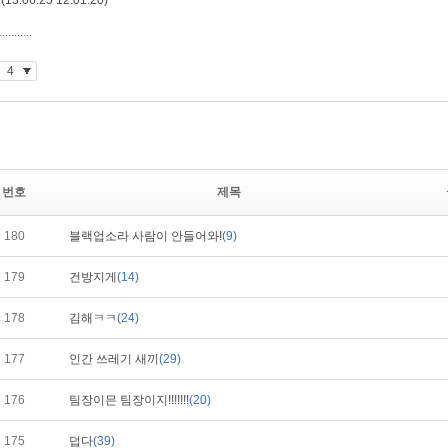
번호
제목
180
블랙업소라 사람이 안들어와!
(9)
179
건방지게
(14)
178
김해ㅋㅋ
(24)
177
인간 쓰레기 새끼
(29)
176
팀장이믄 팀장이지!!!!!!!
(20)
175
덥다
(39)