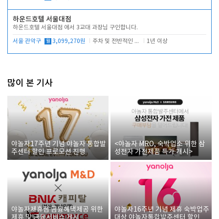
하운드호텔 서울대점
하운드호텔 서울대점 에서 3교대 과장님 구인합니다.
서울 관악구
월
3,099,270원
주차 및 전반적인 당번업무
1년 이상
많이 본 기사
야놀자17주년 기념 야놀자 통합발
<야놀자 MRO, 숙박업소 위한 삼
주센터 할인 프로모션 진행
성전자 가전제품 특가 개시>
야놀자제휴점 금융혜택제공 위한
야놀자16주년 기념 제휴 숙박업주
제휴 및 금융서비스 게시
대상 야놀자통합발주센터 할인쿠