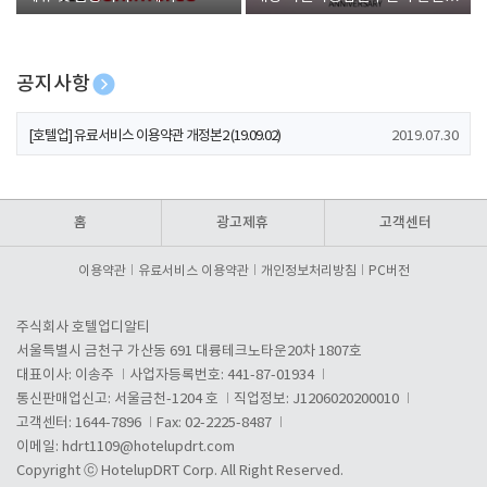
폰 증정
공지사항
[호텔업] 개인정보 처리방침 개정본1 (19.09.02)
2019.07.30
[호텔업] 유료서비스 이용약관 개정본2 (19.09.02)
2019.07.30
[호텔업] 개인정보 처리방침 개정본2 (19.09.02)
2019.07.30
홈
광고제휴
고객센터
이용약관
유료서비스 이용약관
개인정보처리방침
PC버전
주식회사 호텔업디알티
서울특별시 금천구 가산동 691 대륭테크노타운20차 1807호
대표이사: 이송주
사업자등록번호: 441-87-01934
통신판매업신고: 서울금천-1204 호
직업정보: J1206020200010
고객센터: 1644-7896
Fax: 02-2225-8487
이메일:
hdrt1109@hotelupdrt.com
Copyright ⓒ HotelupDRT Corp. All Right Reserved.