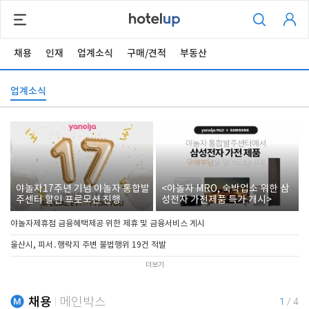
채용
인재
업계소식
구매/견적
부동산
업계소식
야놀자17주년 기념 야놀자 통합발
<야놀자 MRO, 숙박업소 위한 삼
주센터 할인 프로모션 진행
성전자 가전제품 특가 개시>
야놀자제휴점 금융혜택제공 위한 제휴 및 금융서비스 게시
울산시, 피서․행락지 주변 불법행위 19건 적발
더보기
채용
메인박스
1
/
4