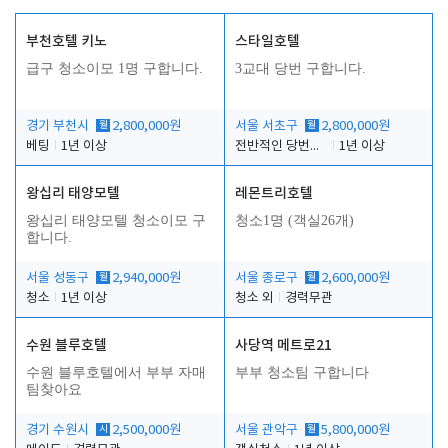
부천호텔 키노
스타일호텔
급구 청소이모 1명 구합니다.
3교대 당번 구합니다.
경기 부천시
월
2,800,000원
서울 서초구
월
2,800,000원
베팅
1년 이상
전반적인 당번업무
1년 이상
왕십리 태양모텔
레몬트리호텔
왕십리 태양모텔 청소이모 구
청소1명 (객실26개)
합니다.
서울 성동구
월
2,940,000원
서울 종로구
월
2,600,000원
청소
1년 이상
청소 외
경력무관
수원 블루호텔
사당역 메트로21
수원 블루호텔에서 부부 자매
부부 청소팀 구합니다
팀찾아요
경기 수원시
시
2,500,000원
서울 관악구
월
5,800,000원