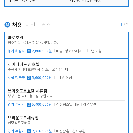
메이드
경력무관
객실청소
1년 이상
채용
메인포커스
1
/
2
바로호텔
청소한분..<캐셔 한분>.. 구합니다.
경기 하남시
월
2,600,000원
베팅.,청소<<캐셔 모셔봅니다.
1년 이상
제이베이 관광호텔
수유제이베이호텔에서 청소팀 모집합니다
서울 강북구
월
5,600,000원
1년 이상
브라운도트호텔 세류점
부부또는 자매 청소팀 구합니다.
경기 수원시
월
5,400,000원
객실청소및 베팅
경력무관
브라운도트세류점
베팅삼촌구해요
경기 수원시
월
2,316,930원
베팅삼촌
경력무관