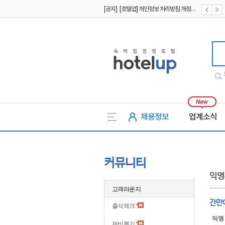
[공지] [호텔업] 개인정보 처리방침 개정본1 (19.09.02)
[공지] [호텔업] 유료서비스 이용약관 개정본2 (19.09.02)
호텔업
채용정보
업계소식
커뮤니티
익명
고객라운지
간만
출석체크
익명
제비뽑기