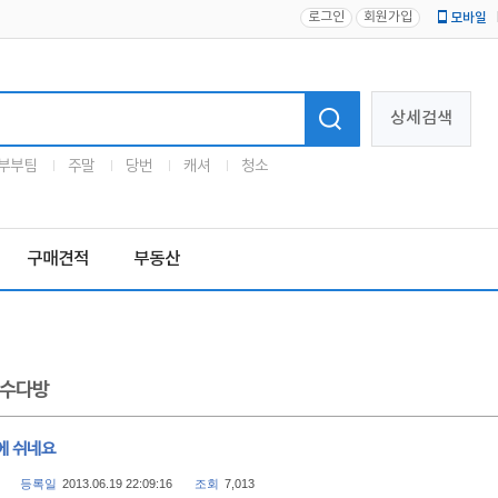
로그인
회원가입
모바일
로고
상세검색
부부팀
주말
당번
캐셔
청소
구매견적
부동산
수다방
에 쉬네요
등록일
2013.06.19 22:09:16
조회
7,013