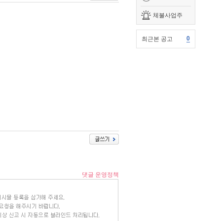
체불사업주
0
최근본 공고