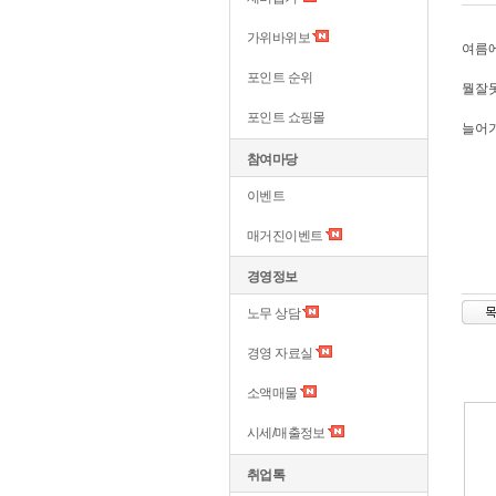
가위바위보
여름에
포인트 순위
뭘잘못
포인트 쇼핑몰
늘어가
참여마당
이벤트
매거진이벤트
경영정보
노무 상담
경영 자료실
소액매물
시세/매출정보
취업톡