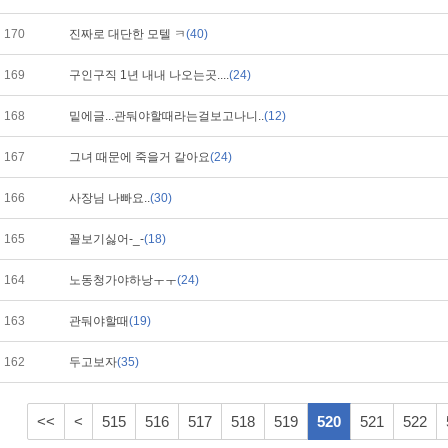
170
진짜로 대단한 모텔 ㅋ
(40)
169
구인구직 1년 내내 나오는곳....
(24)
168
밑에글...관둬야할때라는걸보고나니..
(12)
167
그녀 때문에 죽을거 같아요
(24)
166
사장님 나빠요..
(30)
165
꼴보기싫어-_-
(18)
164
노동청가야하낭ㅜㅜ
(24)
163
관둬야할때
(19)
162
두고보자
(35)
<<
<
515
516
517
518
519
520
521
522