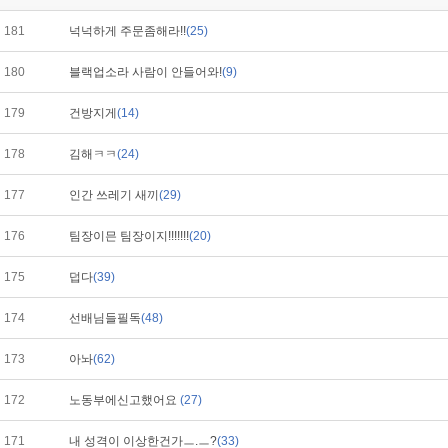
181
넉넉하게 주문좀해라!!
(25)
180
블랙업소라 사람이 안들어와!
(9)
179
건방지게
(14)
178
김해ㅋㅋ
(24)
177
인간 쓰레기 새끼
(29)
176
팀장이믄 팀장이지!!!!!!!
(20)
175
덥다
(39)
174
선배님들필독
(48)
173
아놔
(62)
172
노동부에신고했어요
(27)
171
내 성격이 이상한건가ㅡ.ㅡ?
(33)