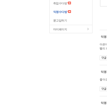
취업수다방
익명수다방
묻고답하기
마이페이지