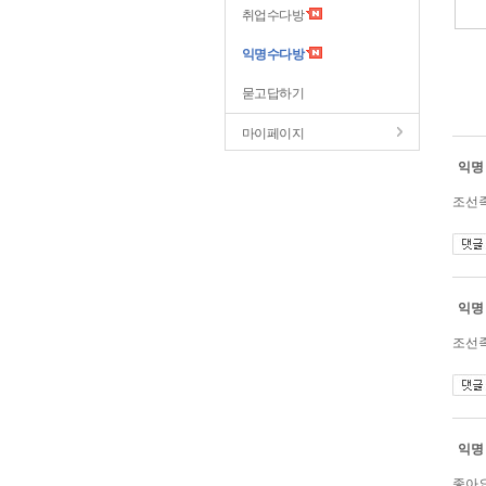
취업수다방
익명수다방
묻고답하기
마이페이지