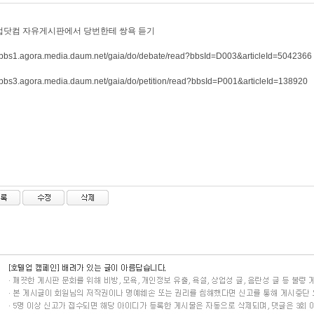
업닷컴 자유게시판에서 당번한테 쌍욕 듣기
//bbs1.agora.media.daum.net/gaia/do/debate/read?bbsId=D003&articleId=5042366
//bbs3.agora.media.daum.net/gaia/do/petition/read?bbsId=P001&articleId=138920