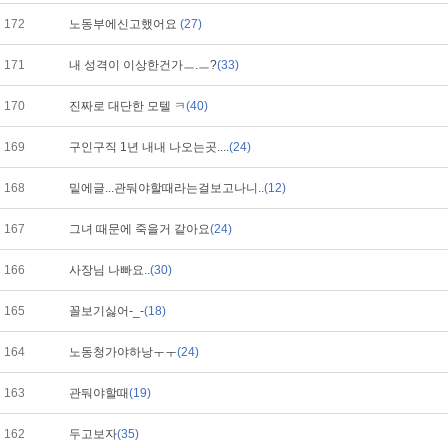
172
노동부에신고했어요
(27)
171
내 성격이 이상한건가ㅡ.ㅡ?
(33)
170
진짜로 대단한 모텔 ㅋ
(40)
169
구인구직 1년 내내 나오는곳....
(24)
168
밑에글...관둬야할때라는걸보고나니..
(12)
167
그녀 때문에 죽을거 같아요
(24)
166
사장님 나빠요..
(30)
165
꼴보기싫어-_-
(18)
164
노동청가야하낭ㅜㅜ
(24)
163
관둬야할때
(19)
162
두고보자
(35)