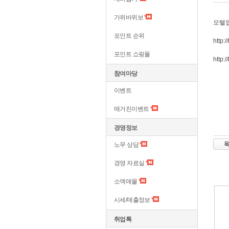
가위바위보
모텔
포인트 순위
http:
포인트 쇼핑몰
http:
참여마당
이벤트
매거진이벤트
경영정보
노무 상담
경영 자료실
소액매물
시세/매출정보
취업톡