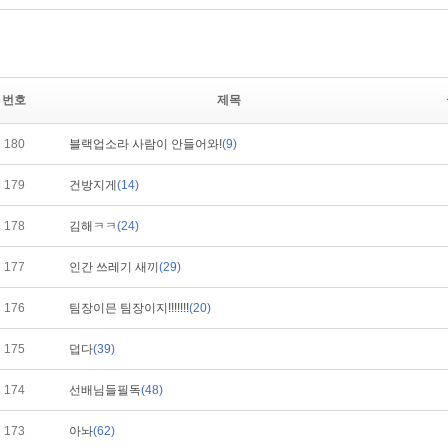
번호
제목
180
블랙업소라 사람이 안들어와!
(9)
179
건방지게
(14)
178
김해ㅋㅋ
(24)
177
인간 쓰레기 새끼
(29)
176
팀장이믄 팀장이지!!!!!!!
(20)
175
덥다
(39)
174
선배님들필독
(48)
173
아놔
(62)