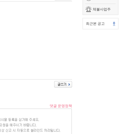
체불사업주
0
최근본 공고