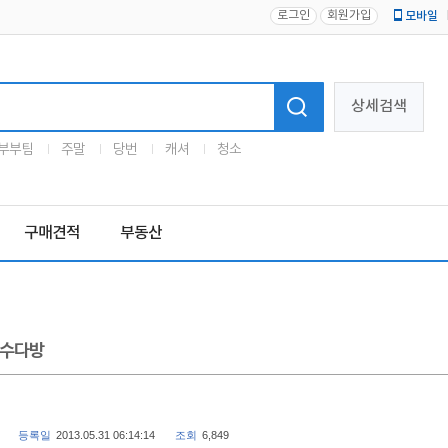
로그인
회원가입
모바일
로고
상세검색
부부팀
주말
당번
캐셔
청소
구매견적
부동산
수다방
등록일
2013.05.31 06:14:14
조회
6,849