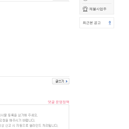
체불사업주
0
최근본 공고