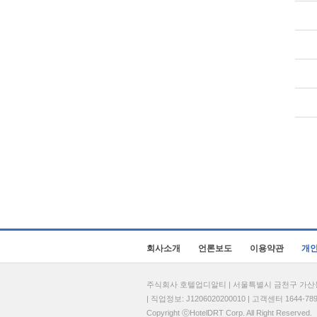
회사소개
언론보도
이용약관
개
주식회사 호텔업디알티 | 서울특별시 금천구 가산동 69
| 직업정보: J1206020200010 | 고객센터 1644-7896 
Copyright ⓒHotelDRT Corp. All Right Reserved.