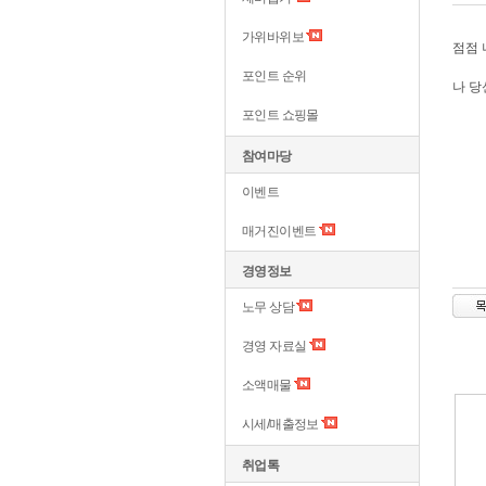
가위바위보
점점 
포인트 순위
나 
포인트 쇼핑몰
참여마당
이벤트
매거진이벤트
경영정보
노무 상담
경영 자료실
소액매물
시세/매출정보
취업톡