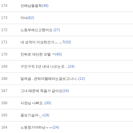
174
선배님들필독
(48)
173
아놔
(62)
172
노동부에신고했어요
(27)
171
내 성격이 이상한건가ㅡ.ㅡ?
(33)
170
진짜로 대단한 모텔 ㅋ
(40)
169
구인구직 1년 내내 나오는곳....
(24)
168
밑에글...관둬야할때라는걸보고나니..
(12)
167
그녀 때문에 죽을거 같아요
(24)
166
사장님 나빠요..
(30)
165
꼴보기싫어-_-
(18)
164
노동청가야하낭ㅜㅜ
(24)