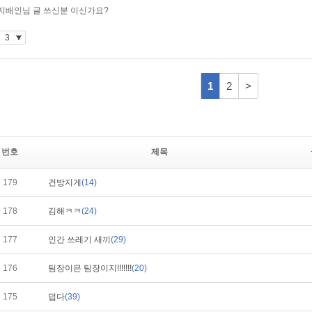
번호
제목
179
건방지게
(14)
178
김해ㅋㅋ
(24)
177
인간 쓰레기 새끼
(29)
176
팀장이믄 팀장이지!!!!!!!
(20)
175
덥다
(39)