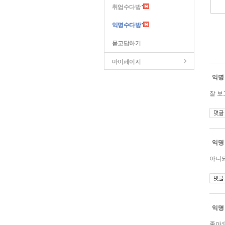
취업수다방
익명수다방
묻고답하기
마이페이지