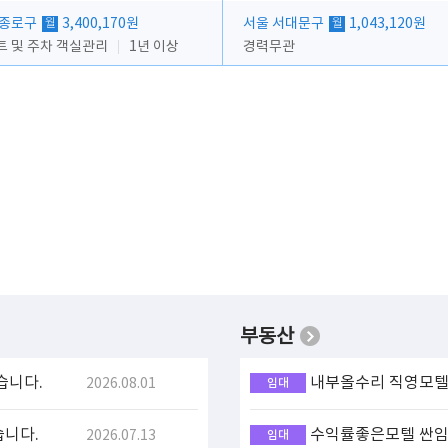
 종로구
3,400,170원
서울 서대문구
1,043,120원
월
월
트 및 주차 객실관리
1년 이상
경력무관
부동산
습니다.
내부올수리 직영모텔 
2026.08.01
임대
습니다.
수익률좋은모텔 싼임대
2026.07.13
임대