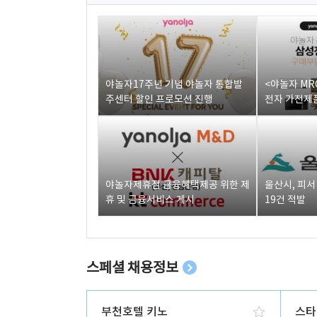
야놀자17주년 기념 야놀자 통합발
<야놀자 MR
주센터 할인 프로모션 진행
전자 가전제품
야놀자제휴점 금융혜택제공 위한 제
울산시, 피
휴 및 금융서비스 게시
19건 적발
스페셜 채용정보
부천호텔 키노
스타