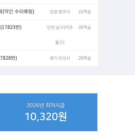
대(약간 수리예정)
강원 원주시
33객실
17823번)
인천 남구(미추
38객실
홀구)
828번)
경기 안산시
28객실