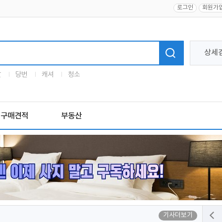
로그인
회원가
상세
말
당번
캐셔
청소
구매견적
부동산
기사더보기