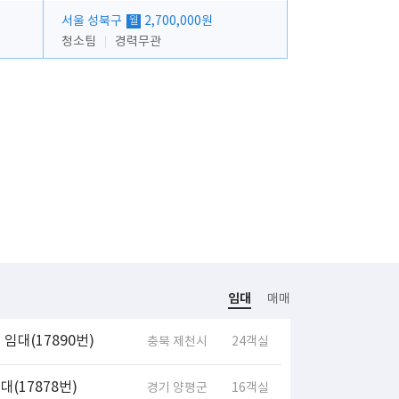
서울 성북구
2,700,000원
월
청소팀
경력무관
임대
매매
임대(17890번)
충북 제천시
24객실
(17878번)
경기 양평군
16객실