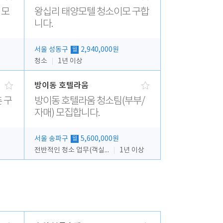
 모
왕십리 태양모텔 청소이모 구합
니다.
서울 성동구
2,940,000원
월
청소
1년 이상
방이동 호텔라움
 구
방이동 호텔라움 청소팀(부부/
자매) 모집합니다.
서울 송파구
5,600,000원
월
전반적인 청소 업무(객실청소.객실정리)
1년 이상