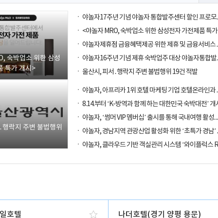
O, 숙박업소 위한 삼성
 특가 개시>
울산시, 피서․행락지 주변 불법행위 19건 적발
8.14.부터 ‘K-방역과 함께 하는 대한민국 숙박대전’ 개
야놀자, ‘썸머 VIP 멤버십’ 출시를 통해
서․행락지 주변 불법행위
일호텔
나더호텔(경기 양평 용문)