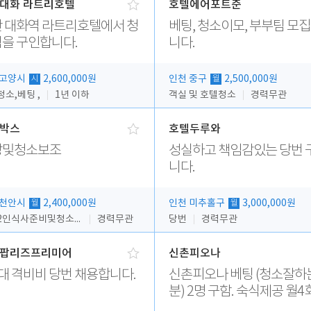
대화 라트리호텔
호텔에어포트준
 대화역 라트리호텔에서 청
베팅, 청소이모, 부부팀 모
을 구인합니다.
니다.
 고양시
2,600,000원
인천 중구
2,500,000원
시
월
소,베팅 ,
1년 이하
객실 및 호텔청소
경력무관
박스
호텔두루와
방및청소보조
성실하고 책임감있는 당번 
니다.
 천안시
2,400,000원
인천 미추홀구
3,000,000원
월
월
주방2인식사준비및청소린렌보조
경력무관
당번
경력무관
팝리즈프리미어
신촌피오나
대 격비비 당번 채용합니다.
신촌피오나 베팅 (청소잘하는
분) 2명 구함. 숙식제공 월4회휴
무