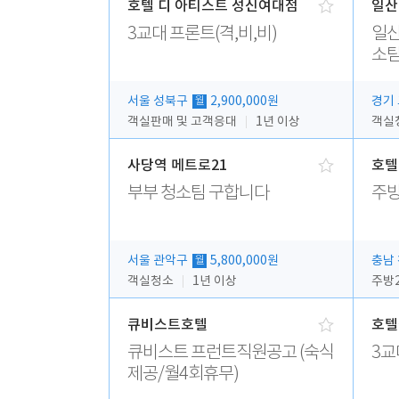
호텔 디 아티스트 성신여대점
일산
3교대 프론트(격,비,비)
일산
소팀
서울 성북구
2,900,000원
경기
월
객실판매 및 고객응대
1년 이상
객실청
사당역 메트로21
호텔
부부 청소팀 구합니다
주
서울 관악구
5,800,000원
충남
월
객실청소
1년 이상
큐비스트호텔
호텔
큐비스트 프런트직원공고 (숙식
3교
제공/월4회휴무)