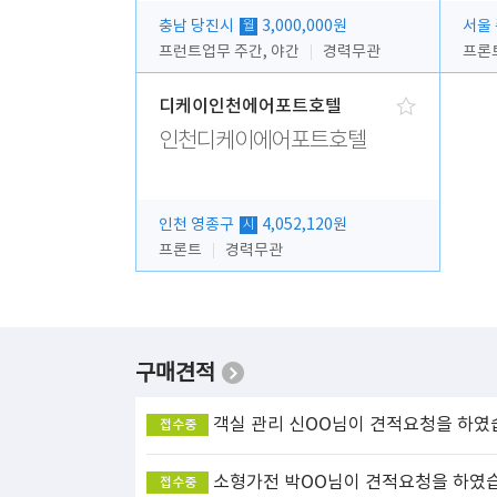
충남 당진시
3,000,000원
서울
월
프런트업무 주간, 야간
경력무관
프론
디케이인천에어포트호텔
인천디케이에어포트호텔
인천 영종구
4,052,120원
시
프론트
경력무관
구매견적
객실 관리
신OO님이 견적요청을 하였
접수중
소형가전
박OO님이 견적요청을 하였
접수중