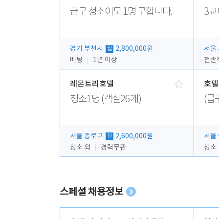
급구 청소이모 1명 구합니다.
3교
경기 부천시
2,800,000원
서울
월
베팅
1년 이상
전반
레몬트리호텔
호텔
청소1명 (객실26개)
(급
서울 종로구
2,600,000원
서울
월
청소 외
경력무관
청소
스페셜 채용정보