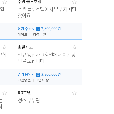
수원 블루호텔
집합
수원 블루호텔에서 부부 자매팀
찾아요
경기 수원시
2,500,000원
시
메이드
경력무관
호텔자고
구합
신규 용인자고호텔에서 야간당
번을 모십니다.
경기 용인시
3,300,000원
월
야간당번
1년 이상
RG호텔
청소 부부팀