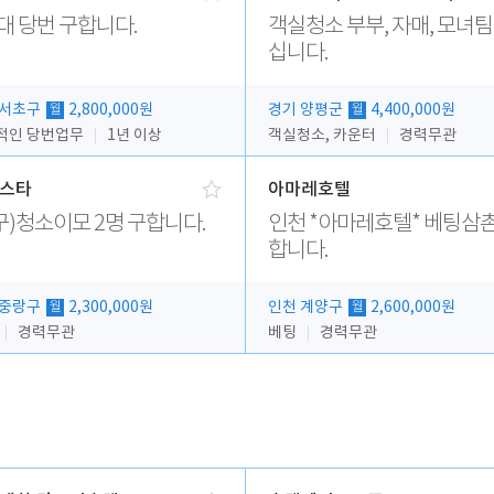
대 당번 구합니다.
객실청소 부부, 자매, 모녀팀
십니다.
 서초구
2,800,000원
경기 양평군
4,400,000원
월
월
적인 당번업무
1년 이상
객실청소, 카운터
경력무관
스타
아마레호텔
구)청소이모 2명 구합니다.
인천 *아마레호텔* 베팅삼촌
합니다.
 중랑구
2,300,000원
인천 계양구
2,600,000원
월
월
경력무관
베팅
경력무관