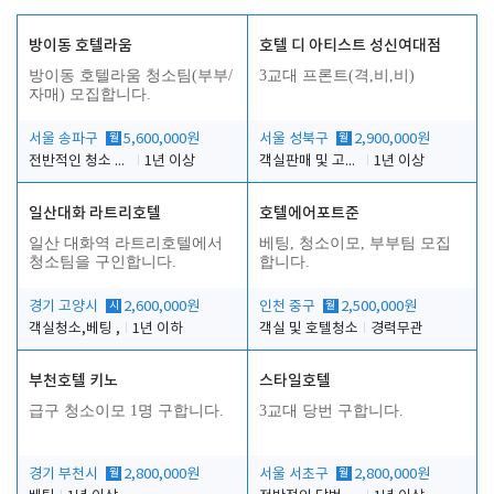
방이동 호텔라움
호텔 디 아티스트 성신여대점
방이동 호텔라움 청소팀(부부/
3교대 프론트(격,비,비)
자매) 모집합니다.
서울 송파구
월
5,600,000원
서울 성북구
월
2,900,000원
전반적인 청소 업무(객실청소.객실정리)
1년 이상
객실판매 및 고객응대
1년 이상
일산대화 라트리호텔
호텔에어포트준
일산 대화역 라트리호텔에서
베팅, 청소이모, 부부팀 모집
청소팀을 구인합니다.
합니다.
경기 고양시
시
2,600,000원
인천 중구
월
2,500,000원
객실청소,베팅 ,
1년 이하
객실 및 호텔청소
경력무관
부천호텔 키노
스타일호텔
급구 청소이모 1명 구합니다.
3교대 당번 구합니다.
경기 부천시
월
2,800,000원
서울 서초구
월
2,800,000원