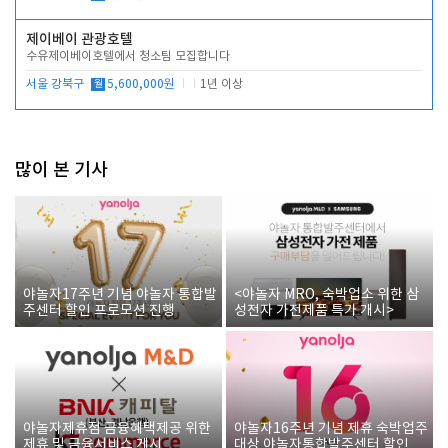
제이베이 관광호텔
수유제이베이호텔에서 청소팀 모집합니다
서울 강북구
월
5,600,000원
1년 이상
많이 본 기사
야놀자17주년 기념 야놀자 통합발
<야놀자 MRO, 숙박업소 위한 삼
주센터 할인 프로모션 진행
성전자 가전제품 특가 개시>
야놀자제휴점 금융혜택제공 위한
야놀자16주년 기념 제휴 숙박업주
제휴 및 금융서비스 게시
대상 야놀자통합발주센터 할인쿠