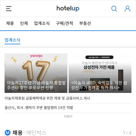
채용
인재
업계소식
구매/견적
부동산
업계소식
야놀자17주년 기념 야놀자 통합발
<야놀자 MRO, 숙박업소 위한 삼
주센터 할인 프로모션 진행
성전자 가전제품 특가 개시>
야놀자제휴점 금융혜택제공 위한 제휴 및 금융서비스 게시
울산시, 피서․행락지 주변 불법행위 19건 적발
더보기
채용
메인박스
1
/
4