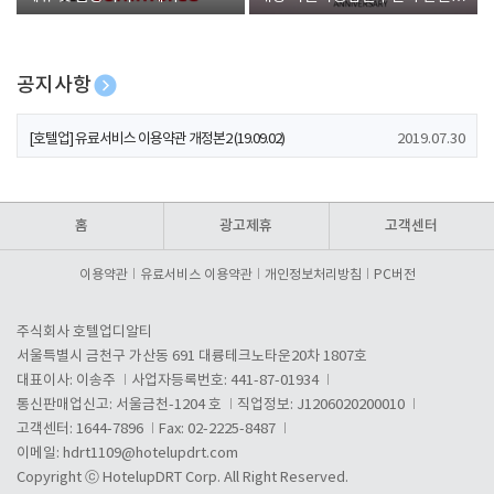
폰 증정
공지사항
[호텔업] 개인정보 처리방침 개정본1 (19.09.02)
2019.07.30
[호텔업] 유료서비스 이용약관 개정본2 (19.09.02)
2019.07.30
[호텔업] 개인정보 처리방침 개정본2 (19.09.02)
2019.07.30
홈
광고제휴
고객센터
이용약관
유료서비스 이용약관
개인정보처리방침
PC버전
주식회사 호텔업디알티
서울특별시 금천구 가산동 691 대륭테크노타운20차 1807호
대표이사: 이송주
사업자등록번호: 441-87-01934
통신판매업신고: 서울금천-1204 호
직업정보: J1206020200010
고객센터: 1644-7896
Fax: 02-2225-8487
이메일:
hdrt1109@hotelupdrt.com
Copyright ⓒ HotelupDRT Corp. All Right Reserved.