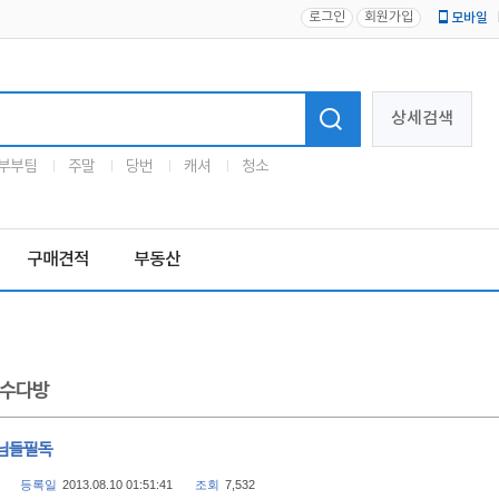
로그인
회원가입
모바일
로고
상세검색
부부팀
주말
당번
캐셔
청소
구매견적
부동산
수다방
님들필독
등록일
2013.08.10 01:51:41
조회
7,532