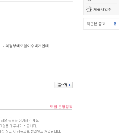
체불사업주
0
최근본 공고
..ㅜㅜ의정부에모텔이수백개인데