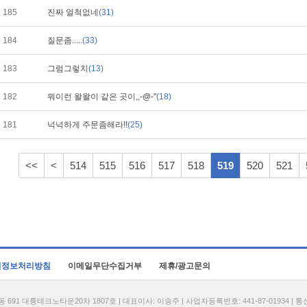
185
진짜 얼척없네
(31)
184
질문좀.....
(33)
183
그럼그렇치
(13)
182
뭐이런 왈왈이 같은 곳이,,-@-''
(18)
181
넉넉하게 주문좀해라!!
(25)
<<
<
514
515
516
517
518
519
520
521
인정보처리방침
이메일무단수집거부
제휴/광고문의
1 대륭테크노타운20차 1807호 | 대표이사: 이송주 | 사업자등록번호: 441-87-01934 | 