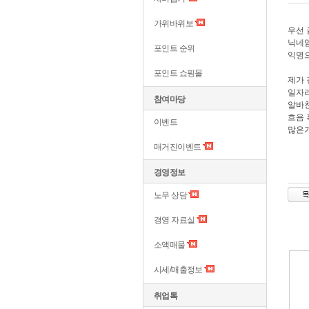
가위바위보
우선
닉네
포인트 순위
익명
포인트 쇼핑몰
제가
일자
참여마당
알바
흐음
이벤트
많은
매거진이벤트
경영정보
노무 상담
경영 자료실
소액매물
시세/매출정보
취업톡