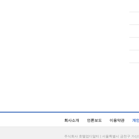
회사소개
언론보도
이용약관
개
주식회사 호텔업디알티 | 서울특별시 금천구 가산동 69