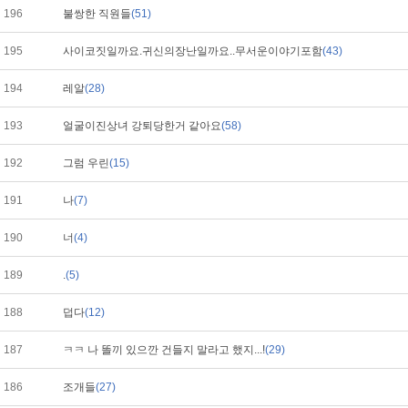
196
불쌍한 직원들
(51)
195
사이코짓일까요.귀신의장난일까요..무서운이야기포함
(43)
194
레알
(28)
193
얼굴이진상녀 강퇴당한거 같아요
(58)
192
그럼 우린
(15)
191
나
(7)
190
너
(4)
189
.
(5)
188
덥다
(12)
187
ㅋㅋ 나 똘끼 있으깐 건들지 말라고 했지...!
(29)
186
조개들
(27)