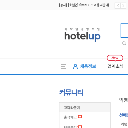
[공지] [호텔업] 유료서비스 이용약관 개정본2 (19.09.02)
[공지] [호텔업] 개인정보 처리방침 개정본2 (19.09.02)
호텔업
채용정보
업계소식
커뮤니티
익명
고객라운지
선배
출석체크
익명
제비뽑기