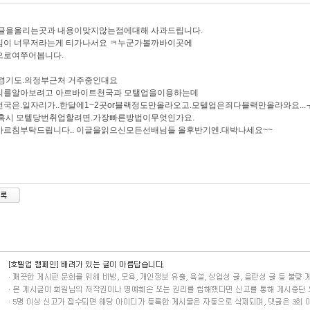
 글을올리는곳과 내용이맞지않는점에대해 사과드립니다.
임이 너무저라는게 티가나서요 ㅋ누군가볼까바이곳에
으로여쭈어봅니다.
 경기도.의정부근처 거주중인대요
리를알아보려고 아르바이트천국과 모탤업을이용하는데
천국은.일자리가..한달에1~2곳or블랙정도만올라오고.모텔업은죄다블랙만올라와요.
 혹시 모텔당번취업할려면.가장빠른방법이무엇인가요.
가르침부탁드립니다.. 이글을읽으신모든선배님들 올후반기엔.대박나세요~~