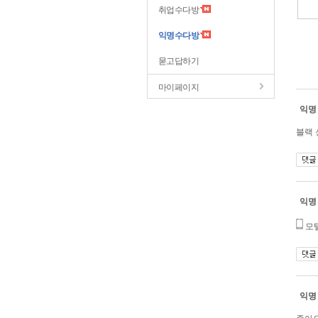
취업수다방
익명수다방
묻고답하기
마이페이지