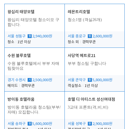
왕십리 태양모텔
레몬트리호텔
왕십리 태양모텔 청소이모 구
청소1명 (객실26개)
합니다.
서울 성동구
월
2,940,000원
서울 종로구
월
2,600,000원
청소
1년 이상
청소 외
경력무관
수원 블루호텔
사당역 메트로21
수원 블루호텔에서 부부 자매
부부 청소팀 구합니다
팀찾아요
경기 수원시
시
2,500,000원
서울 관악구
월
5,800,000원
메이드
경력무관
객실청소
1년 이상
방이동 호텔라움
호텔 디 아티스트 성신여대점
방이동 호텔라움 청소팀(부부/
3교대 프론트(격,비,비)
자매) 모집합니다.
서울 송파구
월
5,600,000원
서울 성북구
월
2,900,000원