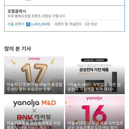
호텔클래시
수유 클래시호텔 프론트 과장님 구합니다.
서울 강북구
월
3,400,000원
프론트 및 객실관리
1년 이상
많이 본 기사
야놀자17주년 기념 야놀자 통합발
<야놀자 MRO, 숙박업소 위한 삼
주센터 할인 프로모션 진행
성전자 가전제품 특가 개시>
야놀자제휴점 금융혜택제공 위한
야놀자16주년 기념 제휴 숙박업주
제휴 및 금융서비스 게시
대상 야놀자통합발주센터 할인쿠