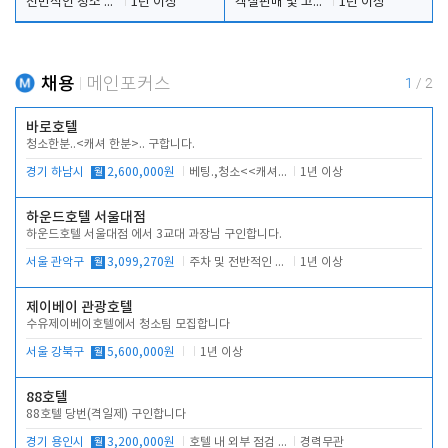
전반적인 청소 업무(객실청소.객실정리)
1년 이상
객실판매 및 고객응대
1년 이상
채용
메인포커스
1
/
2
바로호텔
청소한분..<캐셔 한분>.. 구합니다.
경기 하남시
월
2,600,000원
베팅.,청소<<캐셔 모셔봅니다.
1년 이상
하운드호텔 서울대점
하운드호텔 서울대점 에서 3교대 과장님 구인합니다.
서울 관악구
월
3,099,270원
주차 및 전반적인 당번업무
1년 이상
제이베이 관광호텔
수유제이베이호텔에서 청소팀 모집합니다
서울 강북구
월
5,600,000원
1년 이상
88호텔
88호텔 당번(격일제) 구인합니다
경기 용인시
월
3,200,000원
호텔 내 외부 점검 및 프런트 운영
경력무관