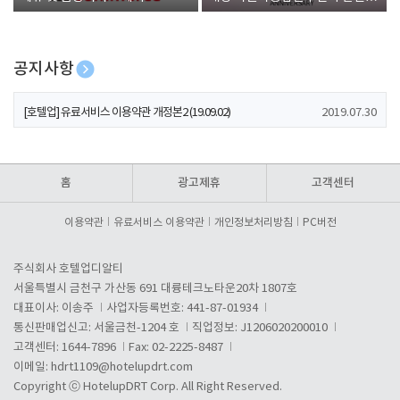
폰 증정
공지사항
[호텔업] 개인정보 처리방침 개정본1 (19.09.02)
2019.07.30
[호텔업] 유료서비스 이용약관 개정본2 (19.09.02)
2019.07.30
[호텔업] 개인정보 처리방침 개정본2 (19.09.02)
2019.07.30
홈
광고제휴
고객센터
이용약관
유료서비스 이용약관
개인정보처리방침
PC버전
주식회사 호텔업디알티
서울특별시 금천구 가산동 691 대륭테크노타운20차 1807호
대표이사: 이송주
사업자등록번호: 441-87-01934
통신판매업신고: 서울금천-1204 호
직업정보: J1206020200010
고객센터: 1644-7896
Fax: 02-2225-8487
이메일:
hdrt1109@hotelupdrt.com
Copyright ⓒ HotelupDRT Corp. All Right Reserved.