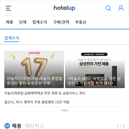
채용
인재
업계소식
구매/견적
부동산
업계소식
야놀자17주년 기념 야놀자 통합발
<야놀자 MRO, 숙박업소 위한 삼
주센터 할인 프로모션 진행
성전자 가전제품 특가 개시>
야놀자제휴점 금융혜택제공 위한 제휴 및 금융서비스 게시
울산시, 피서․행락지 주변 불법행위 19건 적발
더보기
채용
메인박스
1
/
5