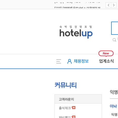
[공지] [호텔업] 유료서비스 이용약관 개정본2 (19.09.02)
[공지] [호텔업] 개인정보 처리방침 개정본2 (19.09.02)
호텔업
채용정보
업계소식
커뮤니티
익명
고객라운지
아놔
출석체크
익명
제비뽑기