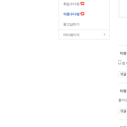
취업수다방
익명수다방
묻고답하기
마이페이지