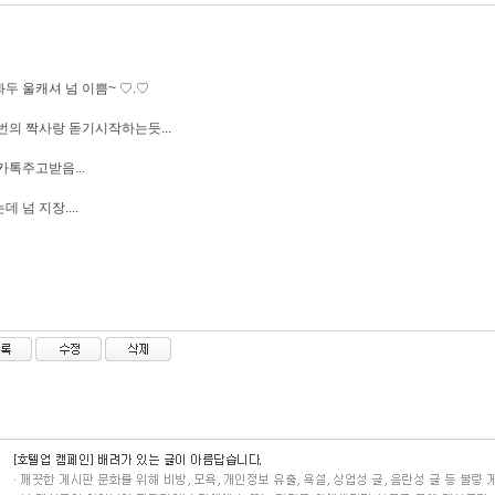
두 울캐셔 넘 이쁨~ ♡.♡
번의 짝사랑 돋기시작하는듯...
카톡주고받음...
데 넘 지장....