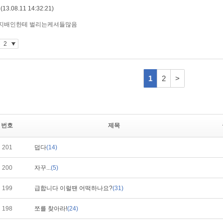
번호
제목
201
덥다
(14)
200
자꾸...
(5)
199
급합니다 이럴땐 어떡하나요?
(31)
198
쪼를 찾아라!
(24)