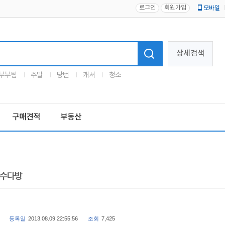
로그인
회원가입
모바일
로고
상세검색
부부팀
주말
당번
캐셔
청소
구매견적
부동산
수다방
등록일
2013.08.09 22:55:56
조회
7,425