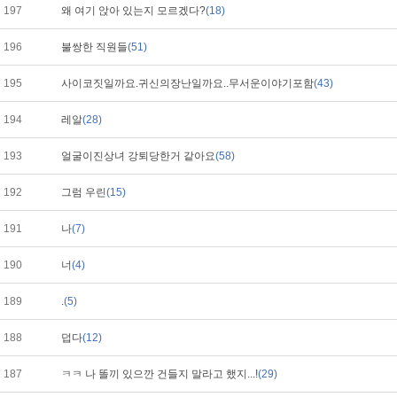
197
왜 여기 앉아 있는지 모르겠다?
(18)
196
불쌍한 직원들
(51)
195
사이코짓일까요.귀신의장난일까요..무서운이야기포함
(43)
194
레알
(28)
193
얼굴이진상녀 강퇴당한거 같아요
(58)
192
그럼 우린
(15)
191
나
(7)
190
너
(4)
189
.
(5)
188
덥다
(12)
187
ㅋㅋ 나 똘끼 있으깐 건들지 말라고 했지...!
(29)