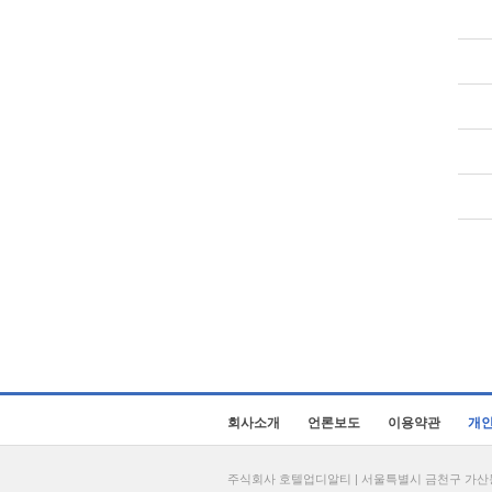
회사소개
언론보도
이용약관
개
주식회사 호텔업디알티 | 서울특별시 금천구 가산동 69