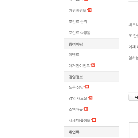
가위바위보
포인트 순위
봐두봐
포인트 쇼핑몰
또 한
참여마당
이제 
이벤트
일하는
매거진이벤트
경영정보
노무 상담
경영 자료실
소액매물
시세/매출정보
취업톡