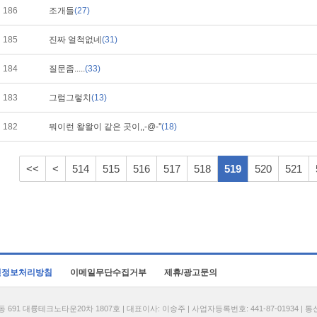
186
조개들
(27)
185
진짜 얼척없네
(31)
184
질문좀.....
(33)
183
그럼그렇치
(13)
182
뭐이런 왈왈이 같은 곳이,,-@-''
(18)
<<
<
514
515
516
517
518
519
520
521
인정보처리방침
이메일무단수집거부
제휴/광고문의
1 대륭테크노타운20차 1807호 | 대표이사: 이송주 | 사업자등록번호: 441-87-01934 | 