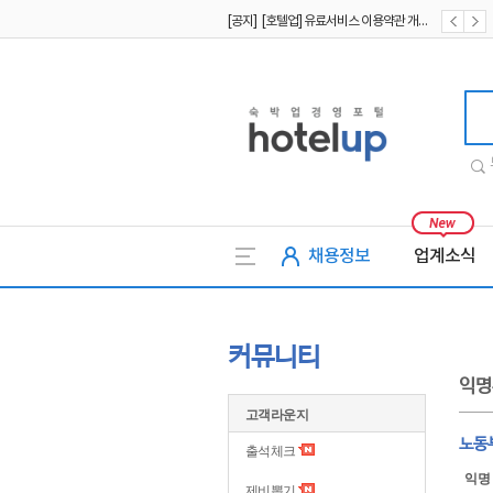
[공지] [호텔업] 유료서비스 이용약관 개정본2 (19.09.02)
[공지] [호텔업] 개인정보 처리방침 개정본2 (19.09.02)
호텔업
채용정보
업계소식
커뮤니티
익명
고객라운지
노동
출석체크
익명
제비뽑기