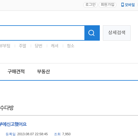
로그인
회원가입
모바일
로고
상세검색
부부팀
주말
당번
캐셔
청소
구매견적
부동산
수다방
부에신고했어요
등록일
2013.08.07 22:58:45
조회
7,950