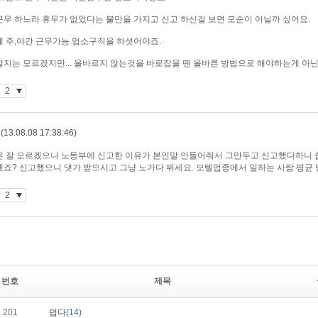
번호
제목
201
덥다
(14)