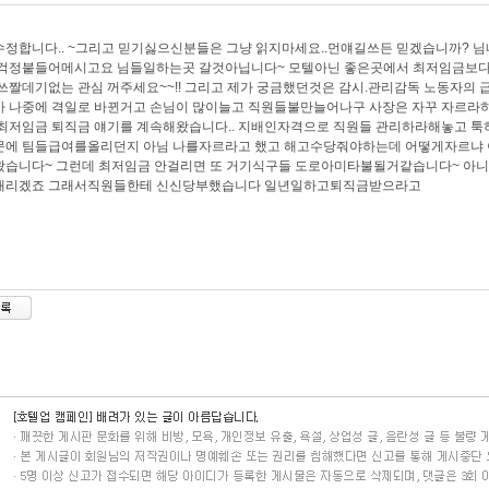
정합니다.. ~그리고 믿기싫으신분들은 그냥 읽지마세요..먼얘길쓰든 믿겠습니까? 
 걱정붙들어메시고요 님들일하는곳 갈것아닙니다~ 모텔아닌 좋은곳에서 최저임금보다
쓰짤데기없는 관심 꺼주세요~~!! 그리고 제가 궁금했던것은 감시.관리감독 노동자의 급
 나중에 격일로 바뀐거고 손님이 많이늘고 직원들불만늘어나구 사장은 자꾸 자르라
최저임금 퇴직금 얘기를 계속해왔습니다.. 지배인자격으로 직원들 관리하라해놓고 
문에 팀들급여를올리던지 아님 나를자르라고 했고 해고수당줘야하는데 어떻게자르냐 
습니다~ 그런데 최저임금 안걸리면 또 거기식구들 도로아미타불될거같습니다~ 아니
내리겠죠 그래서직원들한테 신신당부했습니다 일년일하고퇴직금받으라고