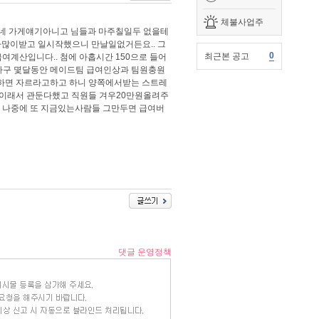
체불사업주
님네 가게얘기아니고 님들과 마주칠일두 없을테
많이받고 일시작했으니 만날일없거든요.. 그
0
최근본 공고
여계산입니다.. 첨에 아홉시간 150으로 들어
하구 몇달동안 메이드팀 급여인상과 팀원충원
툭하면 자르라고하고 하니 양쪽에서받는 스트레
이래서 관둔다했고 직원들 겨우20만원올려주
 나중에 또 지금있는사람들 그만두면 급여버