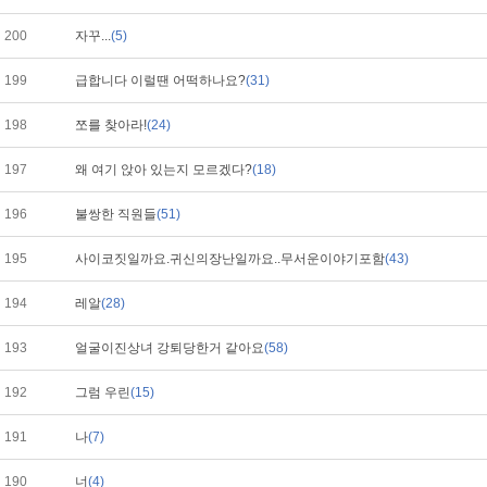
200
자꾸...
(5)
199
급합니다 이럴땐 어떡하나요?
(31)
198
쪼를 찾아라!
(24)
197
왜 여기 앉아 있는지 모르겠다?
(18)
196
불쌍한 직원들
(51)
195
사이코짓일까요.귀신의장난일까요..무서운이야기포함
(43)
194
레알
(28)
193
얼굴이진상녀 강퇴당한거 같아요
(58)
192
그럼 우린
(15)
191
나
(7)
190
너
(4)