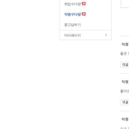
취업수다방
익명수다방
묻고답하기
마이페이지