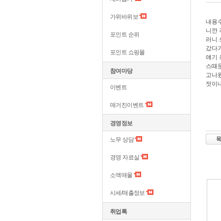
가위바위보
내용수
니깐
포인트 순위
러니 
갔다가
포인트 쇼핑몰
얘기 
스때
참여마당
고나왔
젓이
이벤트
매거진이벤트
경영정보
노무 상담
경영 자료실
소액매물
시세/매출정보
취업톡