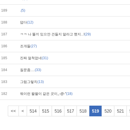
189
.
(5)
188
덥다
(12)
187
ㅋㅋ 나 똘끼 있으깐 건들지 말라고 했지...!
(29)
186
조개들
(27)
185
진짜 얼척없네
(31)
184
질문좀.....
(33)
183
그럼그렇치
(13)
182
뭐이런 왈왈이 같은 곳이,,-@-''
(18)
<<
<
514
515
516
517
518
519
520
521