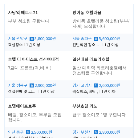
사당역 메트로21
방이동 호텔라움
부부 청소팀 구합니다
방이동 호텔라움 청소팀(부부/
자매) 모집합니다.
서울 관악구
월
5,800,000원
서울 송파구
월
5,600,000원
객실청소
1년 이상
전반적인 청소 업무(객실청소.객실정리)
1년 이상
호텔 디 아티스트 성신여대점
일산대화 라트리호텔
3교대 프론트(격,비,비)
일산 대화역 라트리호텔에서
청소팀을 구인합니다.
서울 성북구
월
2,900,000원
경기 고양시
시
2,600,000원
객실판매 및 고객응대
1년 이상
객실청소,베팅 ,
1년 이하
호텔에어포트준
부천호텔 키노
베팅, 청소이모, 부부팀 모집
급구 청소이모 1명 구합니다.
합니다.
인천 중구
월
2,500,000원
경기 부천시
월
2,800,000원