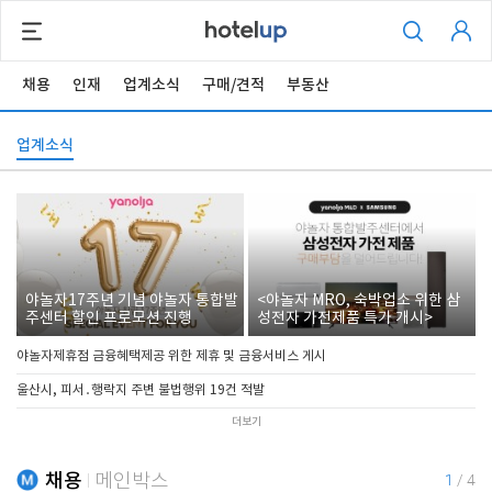
채용
인재
업계소식
구매/견적
부동산
업계소식
야놀자17주년 기념 야놀자 통합발
<야놀자 MRO, 숙박업소 위한 삼
주센터 할인 프로모션 진행
성전자 가전제품 특가 개시>
야놀자제휴점 금융혜택제공 위한 제휴 및 금융서비스 게시
울산시, 피서․행락지 주변 불법행위 19건 적발
더보기
채용
메인박스
1
/
4