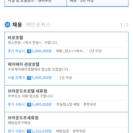
객실 및 호텔청소
경력무관
베팅
1년 이상
채용
메인포커스
1
/
2
바로호텔
청소한분..<캐셔 한분>.. 구합니다.
경기 하남시
월
2,600,000원
베팅.,청소<<캐셔 모셔봅니다.
1년 이상
제이베이 관광호텔
수유제이베이호텔에서 청소팀 모집합니다
서울 강북구
월
5,600,000원
1년 이상
브라운도트호텔 세류점
부부또는 자매 청소팀 구합니다.
경기 수원시
월
5,400,000원
객실청소및 베팅
경력무관
브라운도트세류점
베팅삼촌구해요
경기 수원시
월
2,316,930원
베팅삼촌
경력무관