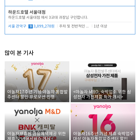
하운드호텔 서울대점
하운드호텔 서울대점 에서 3교대 과장님 구인합니다.
서울 관악구
월
3,099,270원
주차 및 전반적인 당번업무
1년 이상
많이 본 기사
야놀자17주년 기념 야놀자 통합발
<야놀자 MRO, 숙박업소 위한 삼
주센터 할인 프로모션 진행
성전자 가전제품 특가 개시>
야놀자제휴점 금융혜택제공 위한
야놀자16주년 기념 제휴 숙박업주
제휴 및 금융서비스 게시
대상 야놀자통합발주센터 할인쿠