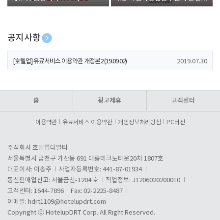
폰 증정
공지사항
[호텔업] 개인정보 처리방침 개정본1 (19.09.02)
2019.07.30
[호텔업] 유료서비스 이용약관 개정본2 (19.09.02)
2019.07.30
[호텔업] 개인정보 처리방침 개정본2 (19.09.02)
2019.07.30
홈
광고제휴
고객센터
이용약관
유료서비스 이용약관
개인정보처리방침
PC버전
주식회사 호텔업디알티
서울특별시 금천구 가산동 691 대륭테크노타운20차 1807호
대표이사: 이송주
사업자등록번호: 441-87-01934
통신판매업신고: 서울금천-1204 호
직업정보: J1206020200010
고객센터: 1644-7896
Fax: 02-2225-8487
이메일:
hdrt1109@hotelupdrt.com
Copyright ⓒ HotelupDRT Corp. All Right Reserved.