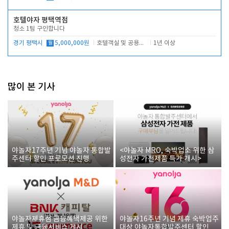
호텔야자 평택역점
청소 1팀 구인합니다
경기 평택시
월
5,000,000원
호텔객실 및 공용시설 청소 관리
1년 이상
많이 본 기사
야놀자17주년 기념 야놀자 통합발
<야놀자 MRO, 숙박업소 위한 삼
주센터 할인 프로모션 진행
성전자 가전제품 특가 개시>
야놀자제휴점 금융혜택제공 위한
야놀자16주년 기념 제휴 숙박업주
제휴 및 금융서비스 게시
대상 야놀자통합발주센터 할인쿠