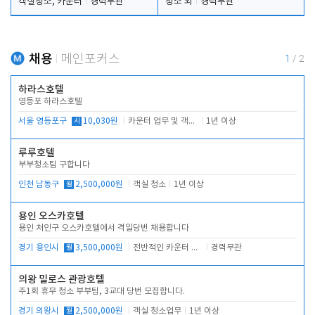
객실청소, 카운터
경력무관
청소 외
경력무관
채용
메인포커스
1
/
2
하라스호텔
영등포 하라스호텔
서울 영등포구
시
10,030원
카운터 업무 및 객실관리(청소상태 확인, 객실판매)
1년 이상
루루호텔
부부청소팀 구합니다
인천 남동구
월
2,500,000원
객실 청소
1년 이상
용인 오스카호텔
용인 처인구 오스카호텔에서 격일당번 채용합니다
경기 용인시
월
3,500,000원
전반적인 카운터 업무
경력무관
의왕 밀로스 관광호텔
주1회 휴무 청소 부부팀, 3교대 당번 모집합니다.
경기 의왕시
월
2,500,000원
객실 청소업무
1년 이상