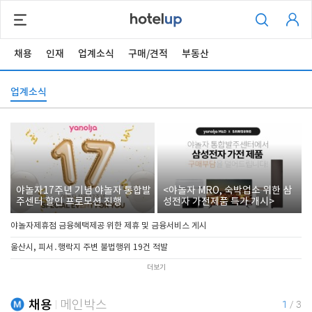
채용
인재
업계소식
구매/견적
부동산
업계소식
야놀자17주년 기념 야놀자 통합발
<야놀자 MRO, 숙박업소 위한 삼
주센터 할인 프로모션 진행
성전자 가전제품 특가 개시>
야놀자제휴점 금융혜택제공 위한 제휴 및 금융서비스 게시
울산시, 피서․행락지 주변 불법행위 19건 적발
더보기
채용
메인박스
1
/
3