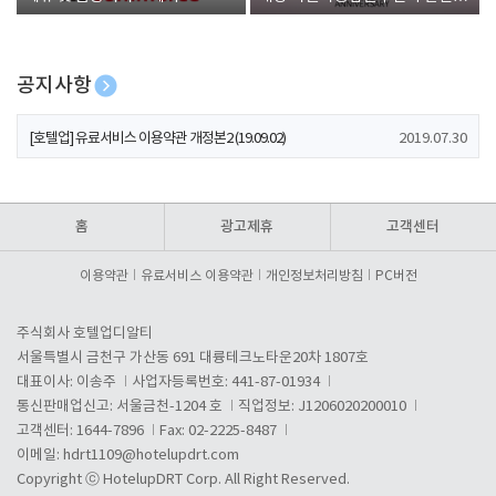
폰 증정
공지사항
[호텔업] 개인정보 처리방침 개정본1 (19.09.02)
2019.07.30
[호텔업] 유료서비스 이용약관 개정본2 (19.09.02)
2019.07.30
[호텔업] 개인정보 처리방침 개정본2 (19.09.02)
2019.07.30
홈
광고제휴
고객센터
이용약관
유료서비스 이용약관
개인정보처리방침
PC버전
주식회사 호텔업디알티
서울특별시 금천구 가산동 691 대륭테크노타운20차 1807호
대표이사: 이송주
사업자등록번호: 441-87-01934
통신판매업신고: 서울금천-1204 호
직업정보: J1206020200010
고객센터: 1644-7896
Fax: 02-2225-8487
이메일:
hdrt1109@hotelupdrt.com
Copyright ⓒ HotelupDRT Corp. All Right Reserved.