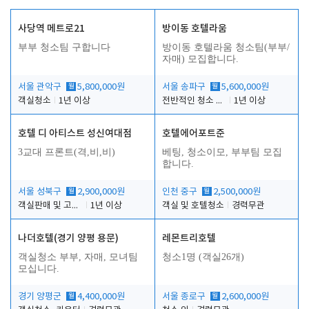
사당역 메트로21
방이동 호텔라움
부부 청소팀 구합니다
방이동 호텔라움 청소팀(부부/
자매) 모집합니다.
서울 관악구
월
5,800,000원
서울 송파구
월
5,600,000원
객실청소
1년 이상
전반적인 청소 업무(객실청소.객실정리)
1년 이상
호텔 디 아티스트 성신여대점
호텔에어포트준
3교대 프론트(격,비,비)
베팅, 청소이모, 부부팀 모집
합니다.
서울 성북구
월
2,900,000원
인천 중구
월
2,500,000원
객실판매 및 고객응대
1년 이상
객실 및 호텔청소
경력무관
나더호텔(경기 양평 용문)
레몬트리호텔
객실청소 부부, 자매, 모녀팀
청소1명 (객실26개)
모십니다.
경기 양평군
월
4,400,000원
서울 종로구
월
2,600,000원