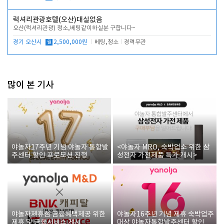
럭셔리관광호텔(오산)대실없음
오산(럭셔리관광) 청소,베팅같이하실분 구합니다~
경기 오산시
월
2,500,000원
베팅,청소
경력무관
많이 본 기사
야놀자17주년 기념 야놀자 통합발
<야놀자 MRO, 숙박업소 위한 삼
주센터 할인 프로모션 진행
성전자 가전제품 특가 개시>
야놀자제휴점 금융혜택제공 위한
야놀자16주년 기념 제휴 숙박업주
제휴 및 금융서비스 게시
대상 야놀자통합발주센터 할인쿠