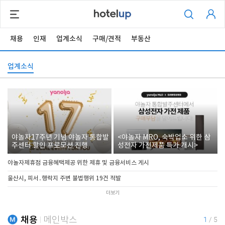
채용
인재
업계소식
구매/견적
부동산
업계소식
야놀자17주년 기념 야놀자 통합발
<야놀자 MRO, 숙박업소 위한 삼
주센터 할인 프로모션 진행
성전자 가전제품 특가 개시>
야놀자제휴점 금융혜택제공 위한 제휴 및 금융서비스 게시
울산시, 피서․행락지 주변 불법행위 19건 적발
더보기
채용
메인박스
1
/
5