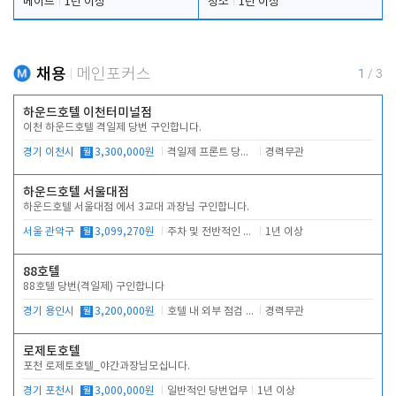
메이드
1년 이상
청소
1년 이상
채용
메인포커스
1
/
3
하운드호텔 이천터미널점
이천 하운드호텔 격일제 당번 구인합니다.
경기 이천시
월
3,300,000원
격일제 프론트 당번 업무로 주차 및 객실 점검
경력무관
하운드호텔 서울대점
하운드호텔 서울대점 에서 3교대 과장님 구인합니다.
서울 관악구
월
3,099,270원
주차 및 전반적인 당번업무
1년 이상
88호텔
88호텔 당번(격일제) 구인합니다
경기 용인시
월
3,200,000원
호텔 내 외부 점검 및 프런트 운영
경력무관
로제토호텔
포천 로제토호텔_야간과장님모십니다.
경기 포천시
월
3,000,000원
일반적인 당번업무
1년 이상