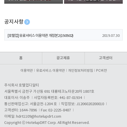
폰 증정
공지사항
[호텔업] 개인정보 처리방침 개정본1 (19.09.02)
2019.07.30
[호텔업] 유료서비스 이용약관 개정본2 (19.09.02)
2019.07.30
[호텔업] 개인정보 처리방침 개정본2 (19.09.02)
2019.07.30
홈
광고제휴
고객센터
이용약관
유료서비스 이용약관
개인정보처리방침
PC버전
주식회사 호텔업디알티
서울특별시 금천구 가산동 691 대륭테크노타운20차 1807호
대표이사: 이송주
사업자등록번호: 441-87-01934
통신판매업신고: 서울금천-1204 호
직업정보: J1206020200010
고객센터: 1644-7896
Fax: 02-2225-8487
이메일:
hdrt1109@hotelupdrt.com
Copyright ⓒ HotelupDRT Corp. All Right Reserved.