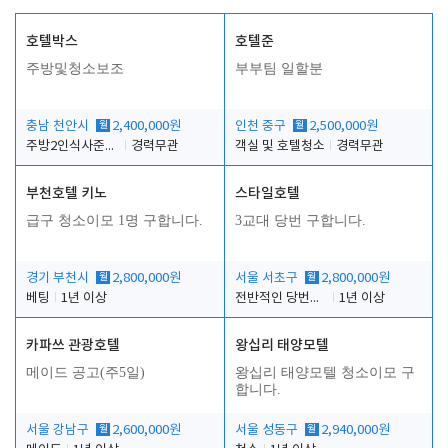
호텔박스
호텔준
주방및청소보조
부부팀 일할분
충남 천안시
월
2,400,000원
인천 중구
월
2,500,000원
주방2인식사준비및청소린렌보조
경력무관
객실 및 호텔청소
경력무관
부천호텔 키노
스타일호텔
급구 청소이모 1명 구합니다.
3교대 당번 구합니다.
경기 부천시
월
2,800,000원
서울 서초구
월
2,800,000원
베팅
1년 이상
전반적인 당번업무
1년 이상
카파쓰 관광호텔
왕십리 태양모텔
메이드 공고(주5일)
왕십리 태양모텔 청소이모 구
합니다.
서울 강남구
월
2,600,000원
서울 성동구
월
2,940,000원