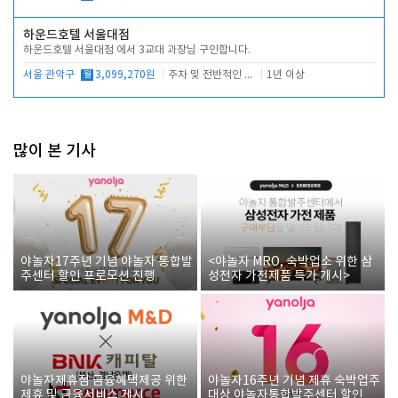
하운드호텔 서울대점
하운드호텔 서울대점 에서 3교대 과장님 구인합니다.
서울 관악구
월
3,099,270원
주차 및 전반적인 당번업무
1년 이상
많이 본 기사
야놀자17주년 기념 야놀자 통합발
<야놀자 MRO, 숙박업소 위한 삼
주센터 할인 프로모션 진행
성전자 가전제품 특가 개시>
야놀자제휴점 금융혜택제공 위한
야놀자16주년 기념 제휴 숙박업주
제휴 및 금융서비스 게시
대상 야놀자통합발주센터 할인쿠