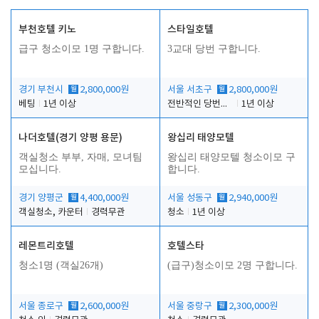
부천호텔 키노
스타일호텔
급구 청소이모 1명 구합니다.
3교대 당번 구합니다.
경기 부천시
월
2,800,000원
서울 서초구
월
2,800,000원
베팅
1년 이상
전반적인 당번업무
1년 이상
나더호텔(경기 양평 용문)
왕십리 태양모텔
객실청소 부부, 자매, 모녀팀
왕십리 태양모텔 청소이모 구
모십니다.
합니다.
경기 양평군
월
4,400,000원
서울 성동구
월
2,940,000원
객실청소, 카운터
경력무관
청소
1년 이상
레몬트리호텔
호텔스타
청소1명 (객실26개)
(급구)청소이모 2명 구합니다.
서울 종로구
월
2,600,000원
서울 중랑구
월
2,300,000원