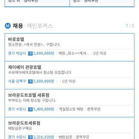
청소 외
경력무관
청소
경력무관
채용
메인포커스
1
/
2
바로호텔
청소한분..<캐셔 한분>.. 구합니다.
경기 하남시
월
2,600,000원
베팅.,청소<<캐셔 모셔봅니다.
1년 이상
제이베이 관광호텔
수유제이베이호텔에서 청소팀 모집합니다
서울 강북구
월
5,600,000원
1년 이상
브라운도트호텔 세류점
부부또는 자매 청소팀 구합니다.
경기 수원시
월
5,400,000원
객실청소및 베팅
경력무관
브라운도트세류점
베팅삼촌구해요
경기 수원시
월
2,316,930원
베팅삼촌
경력무관