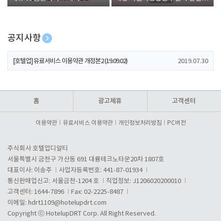
폰 증정
공지사항
[호텔업] 개인정보 처리방침 개정본1 (19.09.02)
2019.07.30
[호텔업] 유료서비스 이용약관 개정본2 (19.09.02)
2019.07.30
[호텔업] 개인정보 처리방침 개정본2 (19.09.02)
2019.07.30
홈
광고제휴
고객센터
이용약관
유료서비스 이용약관
개인정보처리방침
PC버전
주식회사 호텔업디알티
서울특별시 금천구 가산동 691 대륭테크노타운20차 1807호
대표이사: 이송주
사업자등록번호: 441-87-01934
통신판매업신고: 서울금천-1204 호
직업정보: J1206020200010
고객센터: 1644-7896
Fax: 02-2225-8487
이메일:
hdrt1109@hotelupdrt.com
Copyright ⓒ HotelupDRT Corp. All Right Reserved.