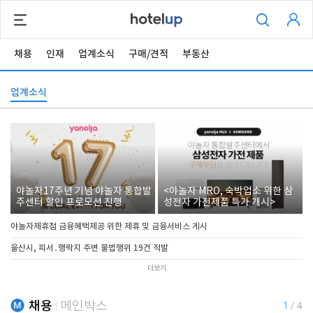
채용
인재
업계소식
구매/견적
부동산
업계소식
야놀자17주년 기념 야놀자 통합발
<야놀자 MRO, 숙박업소 위한 삼
주센터 할인 프로모션 진행
성전자 가전제품 특가 개시>
야놀자제휴점 금융혜택제공 위한 제휴 및 금융서비스 게시
울산시, 피서․행락지 주변 불법행위 19건 적발
더보기
채용
메인박스
1
/
4