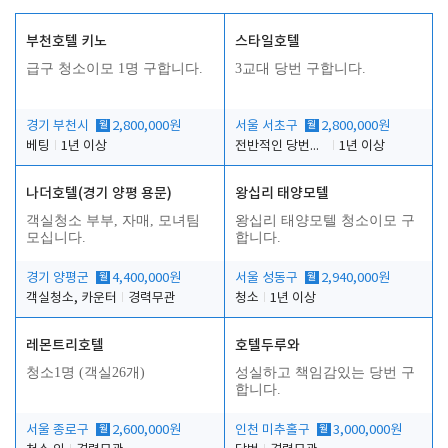
부천호텔 키노
스타일호텔
급구 청소이모 1명 구합니다.
3교대 당번 구합니다.
경기 부천시
월
2,800,000원
서울 서초구
월
2,800,000원
베팅
1년 이상
전반적인 당번업무
1년 이상
나더호텔(경기 양평 용문)
왕십리 태양모텔
객실청소 부부, 자매, 모녀팀
왕십리 태양모텔 청소이모 구
모십니다.
합니다.
경기 양평군
월
4,400,000원
서울 성동구
월
2,940,000원
객실청소, 카운터
경력무관
청소
1년 이상
레몬트리호텔
호텔두루와
청소1명 (객실26개)
성실하고 책임감있는 당번 구
합니다.
서울 종로구
월
2,600,000원
인천 미추홀구
월
3,000,000원