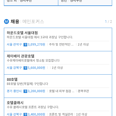
청소 외
경력무관
당번
경력무관
채용
메인포커스
1
/
2
하운드호텔 서울대점
하운드호텔 서울대점 에서 3교대 과장님 구인합니다.
서울 관악구
월
3,099,270원
주차 및 전반적인 당번업무
1년 이상
제이베이 관광호텔
수유제이베이호텔에서 청소팀 모집합니다
서울 강북구
월
5,600,000원
1년 이상
88호텔
88호텔 당번(격일제) 구인합니다
경기 용인시
월
3,200,000원
호텔 내 외부 점검 및 프런트 운영
경력무관
호텔클래시
수유 클래시호텔 프론트 과장님 구합니다.
서울 강북구
월
3,400,000원
프론트 및 객실관리
1년 이상