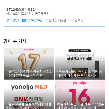
ST124(스트리트124)
성남 스트리트124 격일 근무자 구인
경기 성남시
월
3,600,000원
카운터 및 객실관리 전반
1년 이상
많이 본 기사
야놀자17주년 기념 야놀자 통합발
<야놀자 MRO, 숙박업소 위한 삼
주센터 할인 프로모션 진행
성전자 가전제품 특가 개시>
야놀자제휴점 금융혜택제공 위한
야놀자16주년 기념 제휴 숙박업주
제휴 및 금융서비스 게시
대상 야놀자통합발주센터 할인쿠