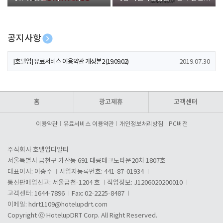
폰 증정
공지사항
[호텔업] 개인정보 처리방침 개정본1 (19.09.02)
2019.07.30
[호텔업] 유료서비스 이용약관 개정본2 (19.09.02)
2019.07.30
[호텔업] 개인정보 처리방침 개정본2 (19.09.02)
2019.07.30
홈
광고제휴
고객센터
이용약관
유료서비스 이용약관
개인정보처리방침
PC버전
주식회사 호텔업디알티
서울특별시 금천구 가산동 691 대륭테크노타운20차 1807호
대표이사: 이송주
사업자등록번호: 441-87-01934
통신판매업신고: 서울금천-1204 호
직업정보: J1206020200010
고객센터: 1644-7896
Fax: 02-2225-8487
이메일:
hdrt1109@hotelupdrt.com
Copyright ⓒ HotelupDRT Corp. All Right Reserved.