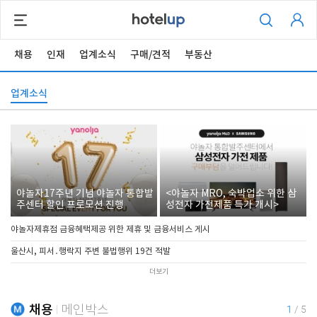
채용
인재
업계소식
구매/견적
부동산
업계소식
야놀자17주년 기념 야놀자 통합발
<야놀자 MRO, 숙박업소 위한 삼
주센터 할인 프로모션 진행
성전자 가전제품 특가 개시>
야놀자제휴점 금융혜택제공 위한 제휴 및 금융서비스 게시
울산시, 피서․행락지 주변 불법행위 19건 적발
더보기
채용
메인박스
1
/
5