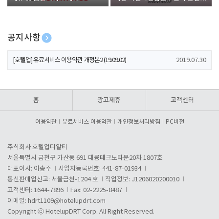
폰 증정
공지사항
[호텔업] 개인정보 처리방침 개정본1 (19.09.02)
2019.07.30
[호텔업] 유료서비스 이용약관 개정본2 (19.09.02)
2019.07.30
[호텔업] 개인정보 처리방침 개정본2 (19.09.02)
2019.07.30
홈
광고제휴
고객센터
이용약관
유료서비스 이용약관
개인정보처리방침
PC버전
주식회사 호텔업디알티
서울특별시 금천구 가산동 691 대륭테크노타운20차 1807호
대표이사: 이송주
사업자등록번호: 441-87-01934
통신판매업신고: 서울금천-1204 호
직업정보: J1206020200010
고객센터: 1644-7896
Fax: 02-2225-8487
이메일:
hdrt1109@hotelupdrt.com
Copyright ⓒ HotelupDRT Corp. All Right Reserved.