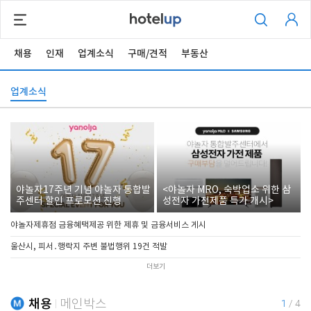
채용
인재
업계소식
구매/견적
부동산
업계소식
야놀자17주년 기념 야놀자 통합발
<야놀자 MRO, 숙박업소 위한 삼
주센터 할인 프로모션 진행
성전자 가전제품 특가 개시>
야놀자제휴점 금융혜택제공 위한 제휴 및 금융서비스 게시
울산시, 피서․행락지 주변 불법행위 19건 적발
더보기
채용
메인박스
1
/
4