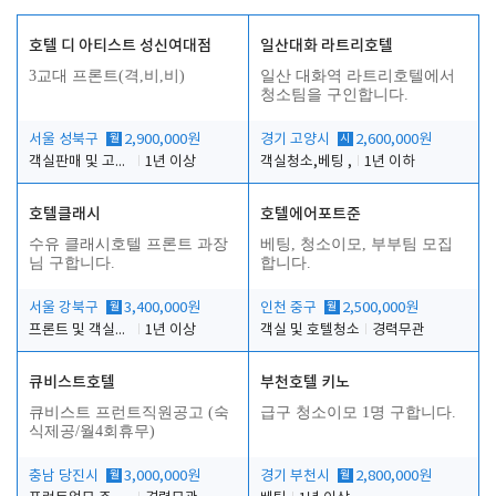
호텔 디 아티스트 성신여대점
일산대화 라트리호텔
3교대 프론트(격,비,비)
일산 대화역 라트리호텔에서
청소팀을 구인합니다.
서울 성북구
월
2,900,000원
경기 고양시
시
2,600,000원
객실판매 및 고객응대
1년 이상
객실청소,베팅 ,
1년 이하
호텔클래시
호텔에어포트준
수유 클래시호텔 프론트 과장
베팅, 청소이모, 부부팀 모집
님 구합니다.
합니다.
서울 강북구
월
3,400,000원
인천 중구
월
2,500,000원
프론트 및 객실관리
1년 이상
객실 및 호텔청소
경력무관
큐비스트호텔
부천호텔 키노
큐비스트 프런트직원공고 (숙
급구 청소이모 1명 구합니다.
식제공/월4회휴무)
충남 당진시
월
3,000,000원
경기 부천시
월
2,800,000원