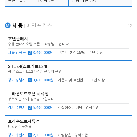
프런트업무 주간, 야간
경력무관
베팅
1년 이상
채용
메인포커스
1
/
2
호텔클래시
수유 클래시호텔 프론트 과장님 구합니다.
서울 강북구
월
3,400,000원
프론트 및 객실관리
1년 이상
ST124(스트리트124)
성남 스트리트124 격일 근무자 구인
경기 성남시
월
3,600,000원
카운터 및 객실관리 전반
1년 이상
브라운도트호텔 세류점
부부또는 자매 청소팀 구합니다.
경기 수원시
월
5,400,000원
객실청소및 베팅
경력무관
브라운도트세류점
베팅삼촌구해요
경기 수원시
월
2,316,930원
베팅삼촌
경력무관