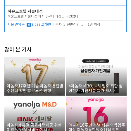
하운드호텔 서울대점
하운드호텔 서울대점 에서 3교대 과장님 구인합니다.
서울 관악구
월
3,099,270원
주차 및 전반적인 당번업무
1년 이상
많이 본 기사
야놀자17주년 기념 야놀자 통합발
<야놀자 MRO, 숙박업소 위한 삼
주센터 할인 프로모션 진행
성전자 가전제품 특가 개시>
야놀자제휴점 금융혜택제공 위한
야놀자16주년 기념 제휴 숙박업주
제휴 및 금융서비스 게시
대상 야놀자통합발주센터 할인쿠